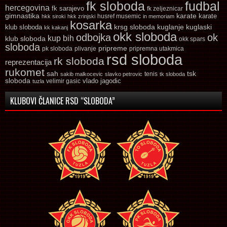
fk sloboda
fudbal
hercegovina
fk sarajevo
fk zeljeznicar
gimnastika
karate
karate
husref musemic
hkk siroki
hkk zrinjski
in memoriam
kosarka
krsg sloboda
kuglaski
klub sloboda
kuglanje
kk kakanj
okk sloboda
odbojka
ok
kup bih
klub sloboda
okk spars
sloboda
pripreme
pk sloboda
plivanje
pripremna utakmica
rsd sloboda
rk sloboda
reprezentacija
rukomet
tsk
sah
sakib malkocevic
slavko petrovic
tenis
tk sloboda
sloboda
vlado jagodic
velimir gasic
tuzla
KLUBOVI ČLANICE RSD “SLOBODA”