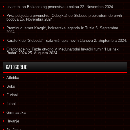
Izvjestaj sa Balkanskog prvenstva u boksu
22. Novembra 2024.
Prva pobjeda u prvenstvu: Odbojkašice Slobode preokretom do prvih
bodova
16. Novembra 2024.
Preminuo Ismet Kavgić, bokserska legenda iz Tuzle
5. Septembra
2024.
Karate klub ˝Sloboda˝ Tuzla vrši upis novih članova
2. Septembra 2024.
Gradonačelnik Tuzle otvorio V Međunarodni hrvački turnir “Husinski
Rudar” 2024
25. Augusta 2024.
KATEGORIJE
Atletika
Boks
Fudbal
futsal
Gimnastika
Hrvanje
Jiu Jitsu