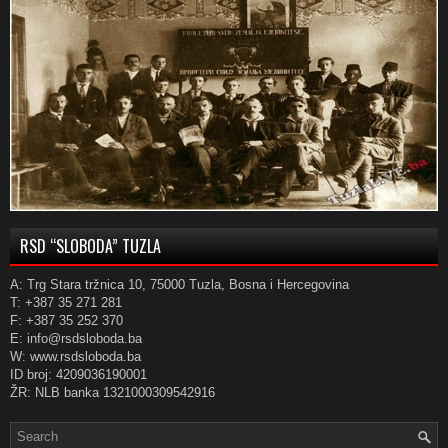
RSD “SLOBODA” TUZLA
A: Trg Stara tržnica 10, 75000 Tuzla, Bosna i Hercegovina
T: +387 35 271 281
F: +387 35 252 370
E: info@rsdsloboda.ba
W: www.rsdsloboda.ba
ID broj: 4209036190001
ŽR: NLB banka 1321000309542916