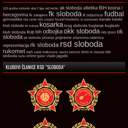
ak sloboda
atletika
BiH
bosna i
100 godina slobode
aba 2 liga
aid berbic
fk sloboda
fudbal
hercegovina
fk sarajevo
fk zeljeznicar
gimnastika
karate
karate
husref musemic
hkk siroki
hkk zrinjski
in memoriam
kosarka
krsg sloboda
kuglaski
klub sloboda
kuglanje
kk kakanj
okk sloboda
odbojka
ok
kup bih
klub sloboda
okk spars
sloboda
pripreme
pk sloboda
plivanje
pripremna utakmica
rsd sloboda
rk sloboda
reprezentacija
rukomet
tsk
sah
sakib malkocevic
slavko petrovic
tenis
tk sloboda
sloboda
vlado jagodic
velimir gasic
tuzla
KLUBOVI ČLANICE RSD “SLOBODA”