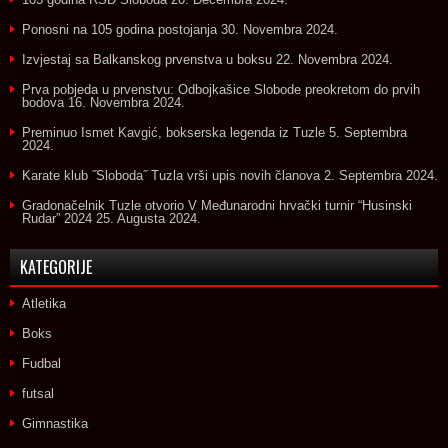
Ponosni na 105 godina postojanja
30. Novembra 2024.
Izvjestaj sa Balkanskog prvenstva u boksu
22. Novembra 2024.
Prva pobjeda u prvenstvu: Odbojkašice Slobode preokretom do prvih
bodova
16. Novembra 2024.
Preminuo Ismet Kavgić, bokserska legenda iz Tuzle
5. Septembra
2024.
Karate klub ˝Sloboda˝ Tuzla vrši upis novih članova
2. Septembra 2024.
Gradonačelnik Tuzle otvorio V Međunarodni hrvački turnir “Husinski
Rudar” 2024
25. Augusta 2024.
KATEGORIJE
Atletika
Boks
Fudbal
futsal
Gimnastika