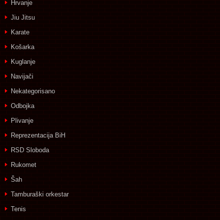
Hrvanje
Jiu Jitsu
Karate
Košarka
Kuglanje
Navijači
Nekategorisano
Odbojka
Plivanje
Reprezentacija BiH
RSD Sloboda
Rukomet
Šah
Tamburaški orkestar
Tenis