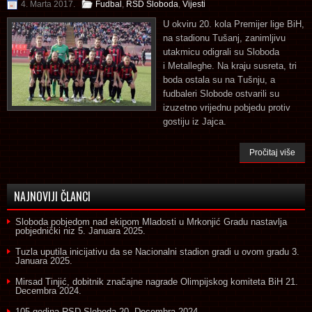
4. Marta 2017.
Fudbal
,
RSD Sloboda
,
Vijesti
U okviru 20. kola Premijer lige BiH,
na stadionu Tušanj, zanimljivu
utakmicu odigrali su Sloboda
i Metalleghe. Na kraju susreta, tri
boda ostala su na Tušnju, a
fudbaleri Slobode ostvarili su
izuzetno vrijednu pobjedu protiv
gostiju iz Jajca.
Pročitaj više
NAJNOVIJI ČLANCI
Sloboda pobjedom nad ekipom Mladosti u Mrkonjić Gradu nastavlja
pobjednički niz
5. Januara 2025.
Tuzla uputila inicijativu da se Nacionalni stadion gradi u ovom gradu
3.
Januara 2025.
Mirsad Tinjić, dobitnik značajne nagrade Olimpijskog komiteta BiH
21.
Decembra 2024.
105 godina RSD Sloboda
20. Decembra 2024.