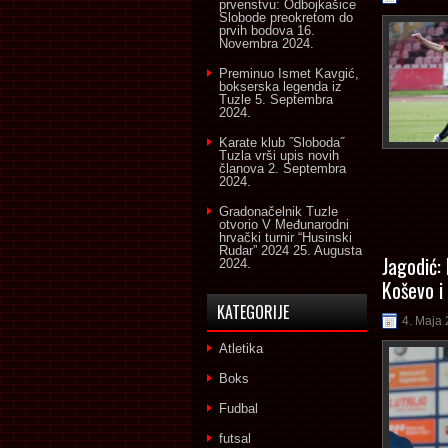
prvenstvu: Odbojkašice
Slobode preokretom do
prvih bodova
16.
Novembra 2024.
Preminuo Ismet Kavgić,
bokserska legenda iz
Tuzle
5. Septembra
2024.
Karate klub ˝Sloboda˝
Tuzla vrši upis novih
članova
2. Septembra
2024.
Gradonačelnik Tuzle
otvorio V Međunarodni
hrvački turnir “Husinski
Rudar” 2024
25. Augusta
Jagodić:
2024.
Koševo i
KATEGORIJE
4. Maja 
Atletika
Boks
Fudbal
futsal