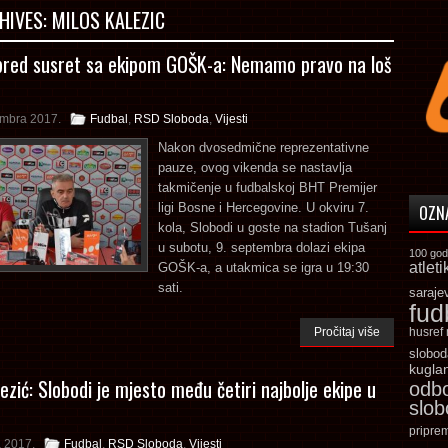
HIVES:
MILOS KALEZIC
pred susret sa ekipom GOŠK-a: Nemamo pravo na loš
embra 2017.
Fudbal
,
RSD Sloboda
,
Vijesti
Nakon dvosedmične reprezentativne
pauze, ovog vikenda se nastavlja
takmičenje u fudbalskoj BHT Premijer
ligi Bosne i Hercegovine. U okviru 7.
OZN
kola, Slobodi u goste na stadion Tušanj
u subotu, 9. septembra dolazi ekipa
100 god
atleti
GOŠK-a, a utakmica se igra u 19:30
sati.
saraje
fud
Pročitaj više
husref
slobod
kugla
ezić: Slobodi je mjesto među četiri najbolje ekipe u
odb
slo
pripre
a 2017.
Fudbal
,
RSD Sloboda
,
Vijesti