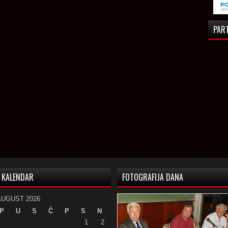
PAR
KALENDAR
FOTOGRAFIJA DANA
AUGUST 2026
P
U
S
Č
P
S
N
1
2