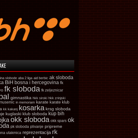
AKE
ak sloboda
ina slobode
aba 2 liga
aid berbic
ka
BiH
bosna i hercegovina
fk
fk sloboda
vo
fk zeljeznicar
bal
gimnastika
hkk siroki
hkk zrinjski
karate
karate klub
 musemic
in memoriam
kosarka
krsg sloboda
a
kk kakanj
kup bih
kuglaski klub sloboda
nje
okk sloboda
ojka
ok
okk spars
boda
pripreme
pk sloboda
plivanje
rk
reprezentacija
mna utakmica