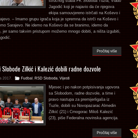
stručnog štaba FK Sloboda Tuzla, Vlado
Jagodić koji je najavio da će njegova
ekipa samouvjereno istrčati na Koševo i
ajevo. – Imamo grupu igrača koja je spremna da istrči na Koševo i
mo Sarajevo. Ne idemo na Koševo da se branimo, idemo da
 jer samo takvim pristupom možemo mnogo dobiti, a ništa izgubiti,
godić.
Pročitaj više
 Slobode Zilkić i Kalezić dobili radne dozvole
a 2017.
Fudbal
,
RSD Sloboda
,
Vijesti
Mjesec i po nakon potpisivanja ugovora
sa Slobodom, radne dozvole, a time i
pravo nastupa za premijerligaša iz
Tuzle, dobili su Novopazarac Almedin
Zilkić (21) i Crnogorac Miloš Kalezić
(23), piše Federalna novinska agencija.
Pročitaj više