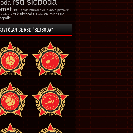
rsd sloboda
boda
omet
sah
sakib malkocevic
slavko petrovic
tsk sloboda
velimir gasic
k sloboda
tuzla
jagodic
OVI ČLANICE RSD “SLOBODA”