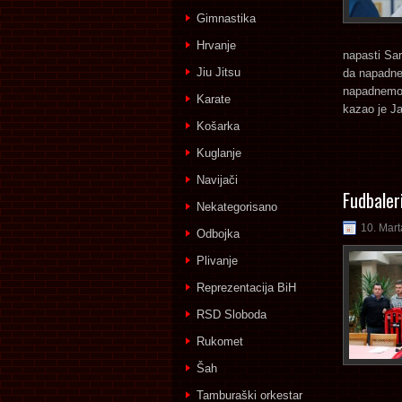
Gimnastika
Hrvanje
napasti Sar
Jiu Jitsu
da napadne
napadnemo,
Karate
kazao je Ja
Košarka
Kuglanje
Navijači
Fudbaleri
Nekategorisano
10. Mart
Odbojka
Plivanje
Reprezentacija BiH
RSD Sloboda
Rukomet
Šah
Tamburaški orkestar