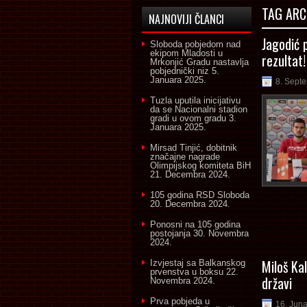
TAG ARC
NAJNOVIJI ČLANCI
Jagodić 
Sloboda pobjedom nad
ekipom Mladosti u
rezultat!
Mrkonjić Gradu nastavlja
pobjednički niz
5.
Januara 2025.
8. Sept
Tuzla uputila inicijativu
da se Nacionalni stadion
gradi u ovom gradu
3.
Januara 2025.
Mirsad Tinjić, dobitnik
značajne nagrade
Olimpijskog komiteta BiH
21. Decembra 2024.
105 godina RSD Sloboda
20. Decembra 2024.
Ponosni na 105 godina
postojanja
30. Novembra
2024.
Miloš Kal
Izvjestaj sa Balkanskog
prvenstva u boksu
22.
državi
Novembra 2024.
Prva pobjeda u
16. Jun