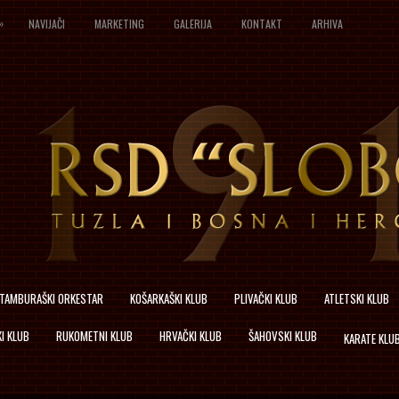
»
NAVIJAČI
MARKETING
GALERIJA
KONTAKT
ARHIVA
TAMBURAŠKI ORKESTAR
KOŠARKAŠKI KLUB
PLIVAČKI KLUB
ATLETSKI KLUB
I KLUB
RUKOMETNI KLUB
HRVAČKI KLUB
ŠAHOVSKI KLUB
KARATE KLU