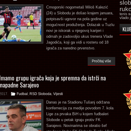
slo
Crnogorski nogometaš Miloš Kalezić
ruk
(24) u Slobodu je došao krajem januara,
tenis
t
vlado 
potpisavši ugovor na pola godine uz
mogućnost produženja. Dolazak u Tuzlu
KLUB
novi je iskorak u njegovoj karijeri i
odmah je zadovoljio ukus trenera Vlade
Jagodića, koji ga vidi u rosteru od 18
igrača za naredno prvenstvo.
Pročitaj više
 Imamo grupu igrača koja je spremna da istrči na
 napadne Sarajevo
2017.
Fudbal
,
RSD Sloboda
,
Vijesti
Danas je na Stadionu Tušanj održana
konfernecija za medije povodom 7. kola
Lige za prvaka BiH u kojem fudbaleri
Slobode u petak igraju protiv FK
Sarajevo. Novinarima se obratio šef