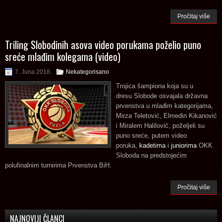
Pročitaj više
Triling Slobodinih asova video porukama poželio puno
sreće mlađim kolegama (video)
7. Juna 2018.
Nekategorisano
Trojica šampiona koja su u
dresu Slobode osvajala državna
prvenstva u mlađim kategorijama,
Mirza Teletović, Elmedin Kikanović
i Miralem Halilović, poželjeli su
puno sreće, putem video
poruka,
kadetima
i
juniorima
OKK
Sloboda na predstojećim
polufinalnim turnirima Prvenstva BiH.
Pročitaj više
NAJNOVIJI ČLANCI