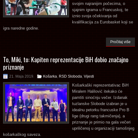
svojim najranijim počecima, o
sjajnim igrama u Francuskoj, te
iznio svoja očekivanja od
kvalifikacija za Eurobasket koji se
igra naredne godine.
Pročitaj više
To, Miki, to: Kapiten reprezentacije BiH dobio značajno
priznanje
21. Maja 2019.
Košarka
,
RSD Sloboda
,
Vijesti
Košarkaški reprezentativac BiH
Miralem Halilović itekako će
pamtiti sinoćnju večer. Izdanak
tuzlanske Slobode izabran je u
idealnu petorku francuske Pro B
lige (drugi rang takmičenja), a
priznanje je primio na gala večeri
upriličenoj u organizaciji tamošnjeg
košarkaškog saveza.