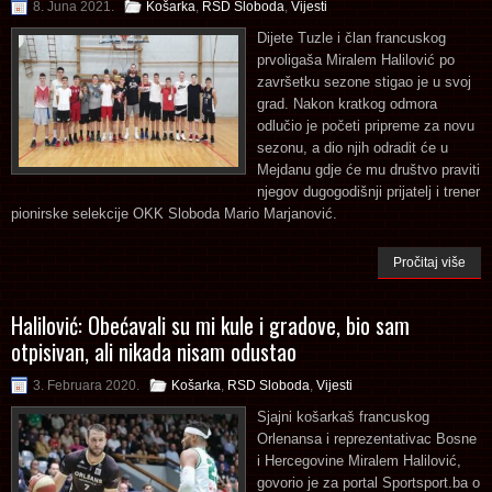
8. Juna 2021.
Košarka
,
RSD Sloboda
,
Vijesti
Dijete Tuzle i član francuskog
prvoligaša Miralem Halilović po
završetku sezone stigao je u svoj
grad. Nakon kratkog odmora
odlučio je početi pripreme za novu
sezonu, a dio njih odradit će u
Mejdanu gdje će mu društvo praviti
njegov dugogodišnji prijatelj i trener
pionirske selekcije OKK Sloboda Mario Marjanović.
Pročitaj više
Halilović: Obećavali su mi kule i gradove, bio sam
otpisivan, ali nikada nisam odustao
3. Februara 2020.
Košarka
,
RSD Sloboda
,
Vijesti
Sjajni košarkaš francuskog
Orlenansa i reprezentativac Bosne
i Hercegovine Miralem Halilović,
govorio je za portal Sportsport.ba o