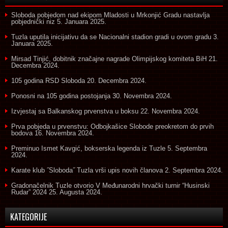
Sloboda pobjedom nad ekipom Mladosti u Mrkonjić Gradu nastavlja
pobjednički niz
5. Januara 2025.
Tuzla uputila inicijativu da se Nacionalni stadion gradi u ovom gradu
3.
Januara 2025.
Mirsad Tinjić, dobitnik značajne nagrade Olimpijskog komiteta BiH
21.
Decembra 2024.
105 godina RSD Sloboda
20. Decembra 2024.
Ponosni na 105 godina postojanja
30. Novembra 2024.
Izvjestaj sa Balkanskog prvenstva u boksu
22. Novembra 2024.
Prva pobjeda u prvenstvu: Odbojkašice Slobode preokretom do prvih
bodova
16. Novembra 2024.
Preminuo Ismet Kavgić, bokserska legenda iz Tuzle
5. Septembra
2024.
Karate klub ˝Sloboda˝ Tuzla vrši upis novih članova
2. Septembra 2024.
Gradonačelnik Tuzle otvorio V Međunarodni hrvački turnir “Husinski
Rudar” 2024
25. Augusta 2024.
KATEGORIJE