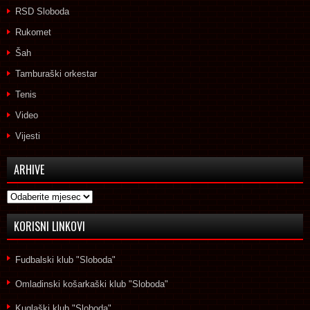
RSD Sloboda
Rukomet
Šah
Tamburaški orkestar
Tenis
Video
Vijesti
ARHIVE
Arhive
KORISNI LINKOVI
Fudbalski klub "Sloboda"
Omladinski košarkaški klub "Sloboda"
Kuglaški klub "Sloboda"