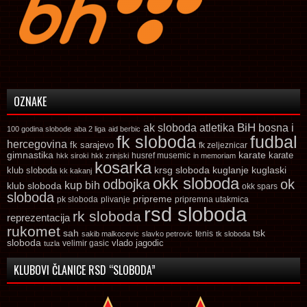
OZNAKE
ak sloboda
atletika
BiH
bosna i
100 godina slobode
aba 2 liga
aid berbic
fk sloboda
fudbal
hercegovina
fk sarajevo
fk zeljeznicar
gimnastika
karate
karate
husref musemic
hkk siroki
hkk zrinjski
in memoriam
kosarka
krsg sloboda
kuglaski
klub sloboda
kuglanje
kk kakanj
okk sloboda
odbojka
ok
kup bih
klub sloboda
okk spars
sloboda
pripreme
pk sloboda
plivanje
pripremna utakmica
rsd sloboda
rk sloboda
reprezentacija
rukomet
tsk
sah
sakib malkocevic
slavko petrovic
tenis
tk sloboda
sloboda
vlado jagodic
velimir gasic
tuzla
KLUBOVI ČLANICE RSD “SLOBODA”