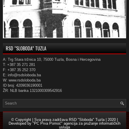
RSD “SLOBODA” TUZLA
A: Trg Stara tržnica 10, 75000 Tuzla, Bosna i Hercegovina
T: +387 35 271 281
F: +387 35 252 370
E: info@rsdsloboda.ba
W: www.rsdsloboda.ba
ID broj: 4209036190001
ŽR: NLB banka 1321000309542916
© Copyright | Sva prava zadržava RSD "Sloboda" Tuzla | 2020 |
Developed by
"PC Prva Pomoć" agencija za pružanje informatičkih
usluga