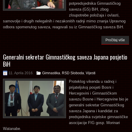
potpredsjednika Gimnastičkog
saveza (GS) BiH, zbog
zloupotrebe položaja i ovlasti,
samovolje i drugih nelegalnih i nezakonitih radnji mimo znanja Upravnog
odbora spomenutog saveza, reagovali su iz Gimnastičkog saveza BiH.
Pročitaj više
Generalni sekretar Gimnastičkog saveza Japana posjetio
BiH
11. Aprila 2016.
Gimnastika
,
RSD Sloboda
,
Vijesti
Proteklog vikenda u radnoj i
prijateljskoj posjeti Bosni i
Hercegovini i Gimnastičkom
savezu Bosne i Hercegovine bio je
generalni sekretar Gimnastičkog
saveza Japana i kandidat za
predsjednika svjetske gimnastičke
asocijacije FIG gosp. Morinari
Watanabe.