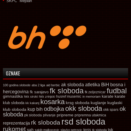
SKPC "Mejdan"
OZNAKE
ak sloboda
atletika
BiH
bosna i
100 godina slobode
aba 2 liga
aid berbic
fk sloboda
fudbal
hercegovina
fk sarajevo
fk zeljeznicar
gimnastika
karate
karate
husref musemic
hkk siroki
hkk zrinjski
in memoriam
kosarka
krsg sloboda
kuglaski
klub sloboda
kuglanje
kk kakanj
okk sloboda
odbojka
ok
kup bih
klub sloboda
okk spars
sloboda
pripreme
pk sloboda
plivanje
pripremna utakmica
rsd sloboda
rk sloboda
reprezentacija
rukomet
tsk
sah
sakib malkocevic
slavko petrovic
tenis
tk sloboda