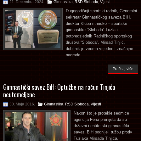
21. Decembra 2024.
Gimnastika
,
RSD Sloboda
,
Vijesti
Dugogodišnji sportski radnik, Generalni
sekretar Gimnastičkog saveza BIH,
direktor Kluba ritmičko – sportske
gimnastike “Sloboda” Tuzla i
potpredsjednik Radničkog sportskog
društva “Sloboda”, Mirsad Tinjić,
dobitnik je veoma vrijedne i značajne
nagrade.
Pročitaj više
Gimnastički savez BiH: Optužbe na račun Tinjića
neutemeljene
30. Maja 2016.
Gimnastika
,
RSD Sloboda
,
Vijesti
Nakon što je protekle sedmice
agencija Fena prenijela da su
državni i entitetski gimnastički
savezi BiH podnijeli tužbu protiv
Tuzlaka Mirsada Tinjića,