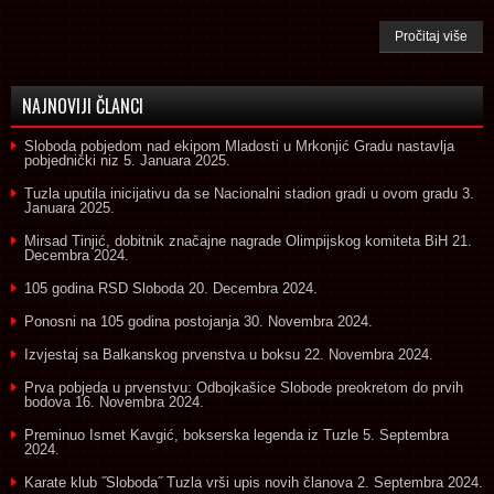
Pročitaj više
NAJNOVIJI ČLANCI
Sloboda pobjedom nad ekipom Mladosti u Mrkonjić Gradu nastavlja
pobjednički niz
5. Januara 2025.
Tuzla uputila inicijativu da se Nacionalni stadion gradi u ovom gradu
3.
Januara 2025.
Mirsad Tinjić, dobitnik značajne nagrade Olimpijskog komiteta BiH
21.
Decembra 2024.
105 godina RSD Sloboda
20. Decembra 2024.
Ponosni na 105 godina postojanja
30. Novembra 2024.
Izvjestaj sa Balkanskog prvenstva u boksu
22. Novembra 2024.
Prva pobjeda u prvenstvu: Odbojkašice Slobode preokretom do prvih
bodova
16. Novembra 2024.
Preminuo Ismet Kavgić, bokserska legenda iz Tuzle
5. Septembra
2024.
Karate klub ˝Sloboda˝ Tuzla vrši upis novih članova
2. Septembra 2024.