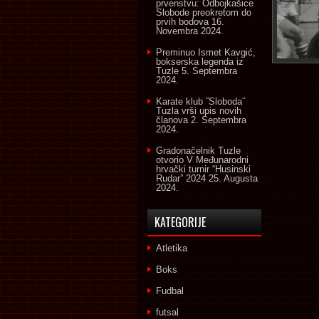
prvenstvu: Odbojkašice
Slobode preokretom do
prvih bodova
16.
Novembra 2024.
Preminuo Ismet Kavgić,
bokserska legenda iz
Tuzle
5. Septembra
2024.
Karate klub ˝Sloboda˝
Tuzla vrši upis novih
članova
2. Septembra
2024.
Gradonačelnik Tuzle
otvorio V Međunarodni
hrvački turnir “Husinski
Rudar” 2024
25. Augusta
2024.
KATEGORIJE
Atletika
Boks
Fudbal
futsal