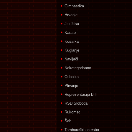
Gimnastika
Hrvanje
Jiu Jitsu
Karate
Košarka
Kuglanje
Navijači
Nekategorisano
Odbojka
Plivanje
Reprezentacija BiH
RSD Sloboda
Rukomet
Šah
Tamburaški orkestar