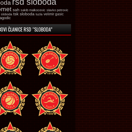
rsd sloboda
boda
omet
sah
sakib malkocevic
slavko petrovic
tsk sloboda
velimir gasic
k sloboda
tuzla
jagodic
OVI ČLANICE RSD “SLOBODA”