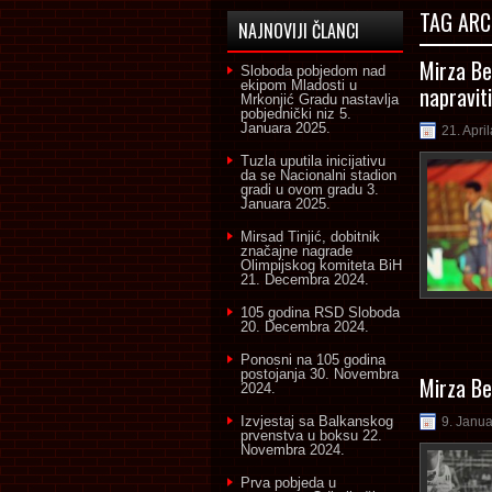
TAG ARC
NAJNOVIJI ČLANCI
Mirza Be
Sloboda pobjedom nad
ekipom Mladosti u
napravit
Mrkonjić Gradu nastavlja
pobjednički niz
5.
Januara 2025.
21. Apri
Tuzla uputila inicijativu
da se Nacionalni stadion
gradi u ovom gradu
3.
Januara 2025.
Mirsad Tinjić, dobitnik
značajne nagrade
Olimpijskog komiteta BiH
21. Decembra 2024.
105 godina RSD Sloboda
20. Decembra 2024.
Ponosni na 105 godina
postojanja
30. Novembra
Mirza Ber
2024.
Izvjestaj sa Balkanskog
9. Janua
prvenstva u boksu
22.
Novembra 2024.
Prva pobjeda u