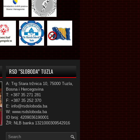
RSD “SLOBODA” TUZLA
A: Trg Stara tržnica 10, 75000 Tuzla,
Bosna i Hercegovina
T: +387 35 271 281
F: +387 35 252 370
E: info@rsdsloboda.ba
W: www.rsdsloboda.ba
ID broj: 4209036190001
ŽR: NLB banka 1321000309542916