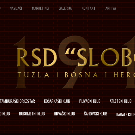
»
NAVIJAČI
MARKETING
GALERIJA
KONTAKT
ARHIVA
TAMBURAŠKI ORKESTAR
KOŠARKAŠKI KLUB
PLIVAČKI KLUB
ATLETSKI KLUB
I KLUB
RUKOMETNI KLUB
HRVAČKI KLUB
ŠAHOVSKI KLUB
KARATE KLU