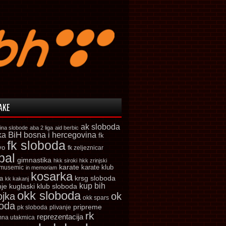
AKE
ak sloboda
ina slobode
aba 2 liga
aid berbic
ka
BiH
bosna i hercegovina
fk
fk sloboda
vo
fk zeljeznicar
bal
gimnastika
hkk siroki
hkk zrinjski
karate
karate klub
 musemic
in memoriam
kosarka
krsg sloboda
a
kk kakanj
kup bih
kuglaski klub sloboda
nje
okk sloboda
ojka
ok
okk spars
boda
pripreme
pk sloboda
plivanje
rk
reprezentacija
mna utakmica