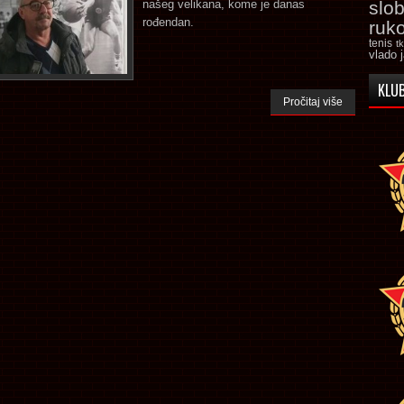
našeg velikana, kome je danas
slo
rođendan.
ruk
tenis
t
vlado 
KLUB
Pročitaj više