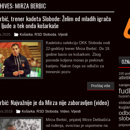
HIVES:
MIRZA BERBIC
rbić, trener kadeta Slobode: Želim od mladih igrača
i ljude a tek onda košarkaše
la 2020.
Košarka
,
RSD Sloboda
,
Vijesti
Kadetsku selekciju OKK Sloboda vodi
22-godišnji trener Mirza Berbić. Do 19.
godine bavio se košarkom. Zbog
povrede koljena morao je prekinuti
OZN
karijeru. Nakon čega se odlučio za
trenerski poziv.
100 god
atleti
saraje
Pročitaj više
fud
husref
bić: Najvažnije je da Mirza nije zaboravljen (video)
slobod
kugla
ra 2019.
Košarka
,
RSD Sloboda
,
Video
,
Vijesti
odb
slo
Mirza Berbić, prijatelj Mirze Delibašića
pripre
od rođenja, evocirao je uspomene na