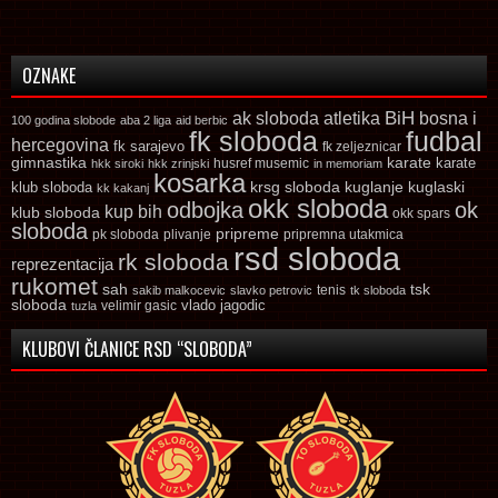
OZNAKE
ak sloboda
atletika
BiH
bosna i
100 godina slobode
aba 2 liga
aid berbic
fk sloboda
fudbal
hercegovina
fk sarajevo
fk zeljeznicar
gimnastika
karate
karate
husref musemic
hkk siroki
hkk zrinjski
in memoriam
kosarka
krsg sloboda
kuglaski
klub sloboda
kuglanje
kk kakanj
okk sloboda
odbojka
ok
kup bih
klub sloboda
okk spars
sloboda
pripreme
pk sloboda
plivanje
pripremna utakmica
rsd sloboda
rk sloboda
reprezentacija
rukomet
tsk
sah
sakib malkocevic
slavko petrovic
tenis
tk sloboda
sloboda
vlado jagodic
velimir gasic
tuzla
KLUBOVI ČLANICE RSD “SLOBODA”