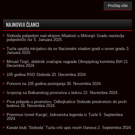
Pročitaj više
NAJNOVIJI ČLANCI
Sloboda pobjedom nad ekipom Mladosti u Mrkonjić Gradu nastavlja
pobjednički niz
5. Januara 2025.
Tuzla uputila inicijativu da se Nacionalni stadion gradi u ovom gradu
3.
Januara 2025.
Mirsad Tinjić, dobitnik značajne nagrade Olimpijskog komiteta BiH
21.
Decembra 2024.
105 godina RSD Sloboda
20. Decembra 2024.
Ponosni na 105 godina postojanja
30. Novembra 2024.
Izvjestaj sa Balkanskog prvenstva u boksu
22. Novembra 2024.
Prva pobjeda u prvenstvu: Odbojkašice Slobode preokretom do prvih
bodova
16. Novembra 2024.
Preminuo Ismet Kavgić, bokserska legenda iz Tuzle
5. Septembra
2024.
Karate klub ˝Sloboda˝ Tuzla vrši upis novih članova
2. Septembra 2024.