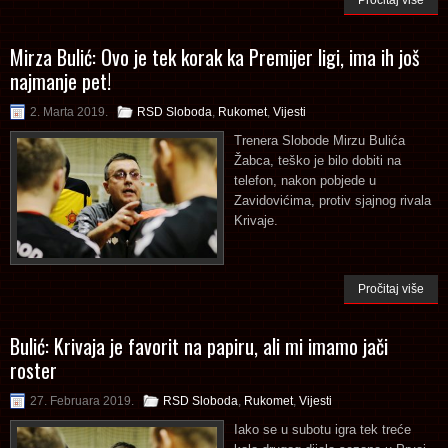
Mirza Bulić: Ovo je tek korak ka Premijer ligi, ima ih još
najmanje pet!
2. Marta 2019.
RSD Sloboda
,
Rukomet
,
Vijesti
Trenera Slobode Mirzu Bulića
Žabca, teško je bilo dobiti na
telefon, nakon pobjede u
Zavidovićima, protiv sjajnog rivala
Krivaje.
Pročitaj više
Bulić: Krivaja je favorit na papiru, ali mi imamo jači
roster
27. Februara 2019.
RSD Sloboda
,
Rukomet
,
Vijesti
Iako se u subotu igra tek treće