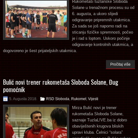
Rukometaši tuzlanske Sloboda
Solane u trenažnom procesu su od
6. augusta, a ukoro slijedi
odigravanje pripremnih utakmica.
Za sada se još naporno radi na
sticanju fizičke spremnosti, počeo
je i rad s loptom. Uskoro počinje
odigravanje kontrolnih utakmica, a
dogovoreno je šest prijateljskih utakmica.
Pročitaj više
Bulić novi trener rukometaša Sloboda Solane, Đug
pomoćnik
5. Augusta 2018.
RSD Sloboda
,
Rukomet
,
Vijesti
Mirza Bulić novi je trener
rukometaša Sloboda Solane,
saznaje TuzlaL!VE.ba iz dobro
obaviještenih krugova bliskih
upravi kluba. Čelnici “solara”