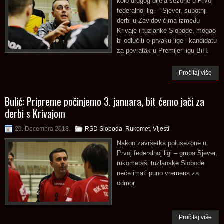
kolo drugog dijela sezone u Prvoj
federalnoj ligi – Sjever, subotnji
derbi u Zavidovićima između
Krivaje i tuzlanke Slobode, mogao
bi odlučiti o prvaku lige i kandidatu
za povratak u Premijer ligu BiH.
Pročitaj više
Bulić: Pripreme počinjemo 3. januara, bit ćemo jači za
derbi s Krivajom
29. Decembra 2018.
RSD Sloboda
,
Rukomet
,
Vijesti
Nakon završetka polusezone u
Prvoj federalnoj ligi – grupa Sjever,
rukometaši tuzlanske Slobode
neće imati puno vremena za
odmor.
Pročitaj više