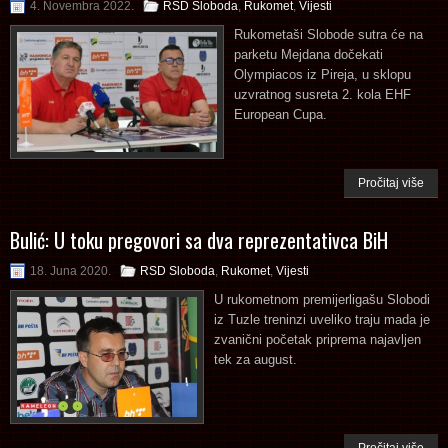
4. Novembra 2022.
RSD Sloboda
,
Rukomet
,
Vijesti
Rukometaši Slobode sutra će na
parketu Mejdana dočekati
Olympiacos iz Pireja, u sklopu
uzvratnog susreta 2. kola EHF
European Cupa.
Pročitaj više
Bulić: U toku pregovori sa dva reprezentativca BiH
18. Juna 2020.
RSD Sloboda
,
Rukomet
,
Vijesti
U rukometnom premijerligašu Slobodi
iz Tuzle treninzi uveliko traju mada je
zvanični početak priprema najavljen
tek za august.
Pročitaj više