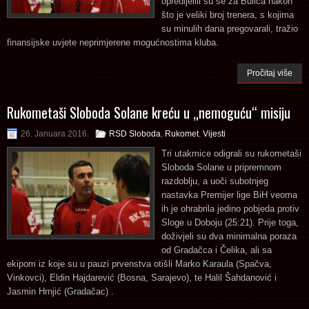
opredijelili su se za Bulića nakon
što je veliki broj trenera, s kojima
su minulih dana pregovarali, tražio
finansijske uvjete neprimjerene mogućnostima kluba.
Pročitaj više
Rukometaši Sloboda Solane kreću u „nemoguću“ misiju
26. Januara 2016.
RSD Sloboda
,
Rukomet
,
Vijesti
Tri utakmice odigrali su rukometaši
Sloboda Solane u pripremnom
razdoblju, a uoči subotnjeg
nastavka Premijer lige BiH veoma
ih je ohrabrila jedino pobjeda protiv
Sloge u Doboju (25:21). Prije toga,
doživjeli su dva minimalna poraza
od Gradačca i Čelika, ali sa
ekipom iz koje su u pauzi prvenstva otišli Marko Karaula (Spačva,
Vinkovci), Eldin Hajdarević (Bosna, Sarajevo), te Halil Šahdanović i
Jasmin Hrnjić (Gradačac) .