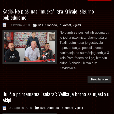
Kadić: Ne plaši nas “muška” igra Krivaje, sigurno
pobjeđujemo!
5. Oktobra 2018.
RSD Sloboda
,
Rukomet
,
Vijesti
Ne pamti se posljednjih godina da
je jedna utakmica rukometaša u
Tuzli, osim kada je gostovala
reprezentacija, pobudila veće
zanimanje od sutrašnjeg derbija 3.
kola Prve federalne lige, između
ekipa Slobode i Krivaje iz
Zavidovića.
Pročitaj više
Bulić o pripremama “solara”: Velika je borba za mjesto u
ekipi
23. Augusta 2018.
RSD Sloboda
,
Rukomet
,
Vijesti