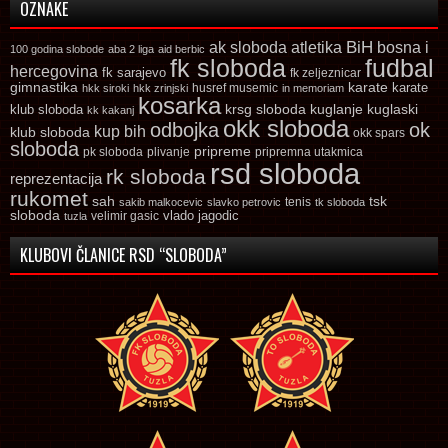
OZNAKE
ak sloboda
atletika
BiH
bosna i
100 godina slobode
aba 2 liga
aid berbic
fk sloboda
fudbal
hercegovina
fk sarajevo
fk zeljeznicar
gimnastika
karate
karate
husref musemic
hkk siroki
hkk zrinjski
in memoriam
kosarka
krsg sloboda
kuglaski
klub sloboda
kuglanje
kk kakanj
okk sloboda
odbojka
ok
kup bih
klub sloboda
okk spars
sloboda
pripreme
pk sloboda
plivanje
pripremna utakmica
rsd sloboda
rk sloboda
reprezentacija
rukomet
tsk
sah
sakib malkocevic
slavko petrovic
tenis
tk sloboda
sloboda
vlado jagodic
velimir gasic
tuzla
KLUBOVI ČLANICE RSD “SLOBODA”