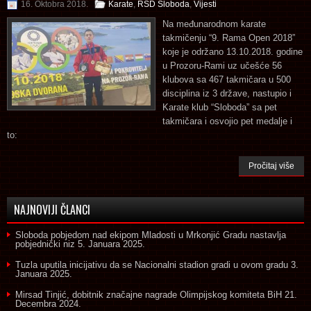
16. Oktobra 2018.
Karate
,
RSD Sloboda
,
Vijesti
Na međunarodnom karate
takmičenju “9. Rama Open 2018”
koje je održano 13.10.2018. godine
u Prozoru-Rami uz učešće 56
klubova sa 467 takmičara u 500
disciplina iz 3 države, nastupio i
Karate klub “Sloboda” sa pet
takmičara i osvojio pet medalje i
to:
Pročitaj više
NAJNOVIJI ČLANCI
Sloboda pobjedom nad ekipom Mladosti u Mrkonjić Gradu nastavlja
pobjednički niz
5. Januara 2025.
Tuzla uputila inicijativu da se Nacionalni stadion gradi u ovom gradu
3.
Januara 2025.
Mirsad Tinjić, dobitnik značajne nagrade Olimpijskog komiteta BiH
21.
Decembra 2024.