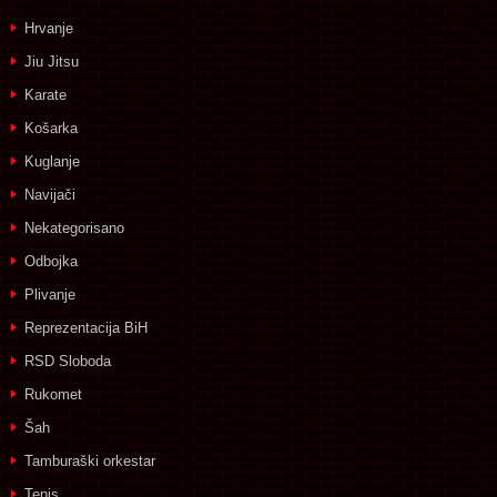
Hrvanje
Jiu Jitsu
Karate
Košarka
Kuglanje
Navijači
Nekategorisano
Odbojka
Plivanje
Reprezentacija BiH
RSD Sloboda
Rukomet
Šah
Tamburaški orkestar
Tenis