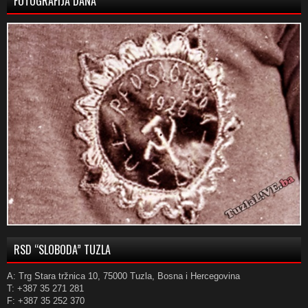
FOTOGRAFIJA DANA
RSD “SLOBODA” TUZLA
A: Trg Stara tržnica 10, 75000 Tuzla, Bosna i Hercegovina
T: +387 35 271 281
F: +387 35 252 370