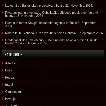
Izvjestaj sa Balkanskog prvenstva u boksu
22. Novembra 2024.
Prva pobjeda u prvenstvu: Odbojkašice Slobode preokretom do prvih
bodova
16. Novembra 2024.
Preminuo Ismet Kavgić, bokserska legenda iz Tuzle
5. Septembra
2024.
Karate klub ˝Sloboda˝ Tuzla vrši upis novih članova
2. Septembra 2024.
Gradonačelnik Tuzle otvorio V Međunarodni hrvački turnir “Husinski
Rudar” 2024
25. Augusta 2024.
KATEGORIJE
Atletika
Boks
Fudbal
futsal
Gimnastika
Hrvanje
Jiu Jitsu