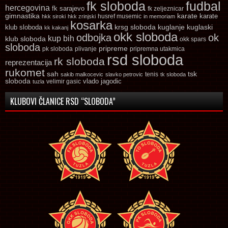
fk sloboda
fudbal
hercegovina
fk sarajevo
fk zeljeznicar
gimnastika
karate
karate
husref musemic
hkk siroki
hkk zrinjski
in memoriam
kosarka
krsg sloboda
kuglaski
klub sloboda
kuglanje
kk kakanj
okk sloboda
odbojka
ok
kup bih
klub sloboda
okk spars
sloboda
pripreme
pk sloboda
plivanje
pripremna utakmica
rsd sloboda
rk sloboda
reprezentacija
rukomet
tsk
sah
sakib malkocevic
slavko petrovic
tenis
tk sloboda
sloboda
vlado jagodic
velimir gasic
tuzla
KLUBOVI ČLANICE RSD “SLOBODA”