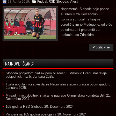
23. Aprila 2019.
Fudbal
,
RSD Sloboda
,
Vijesti
Nogometaši Slobode prije podne
su krenuli za Hercegovinu, u
Konjicu su ručali, a krajnje
odredište im je Međugorje, gdje će
se odmarati i pripremiti za
utakmicu sa Zrinjskim.
Pročitaj više
NAJNOVIJI ČLANCI
Sloboda pobjedom nad ekipom Mladosti u Mrkonjić Gradu nastavlja
pobjednički niz
5. Januara 2025.
Tuzla uputila inicijativu da se Nacionalni stadion gradi u ovom gradu
3.
Januara 2025.
Mirsad Tinjić, dobitnik značajne nagrade Olimpijskog komiteta BiH
21.
Decembra 2024.
105 godina RSD Sloboda
20. Decembra 2024.
Ponosni na 105 godina postojanja
30. Novembra 2024.