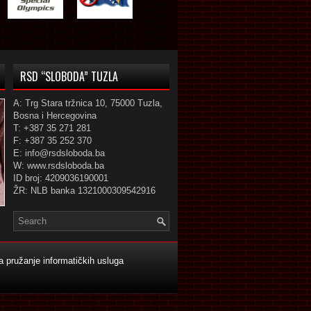
RSD “SLOBODA” TUZLA
A: Trg Stara tržnica 10, 75000 Tuzla,
Bosna i Hercegovina
T: +387 35 271 281
F: +387 35 252 370
E: info@rsdsloboda.ba
W: www.rsdsloboda.ba
ID broj: 4209036190001
ŽR: NLB banka 1321000309542916
 pružanje informatičkih usluga