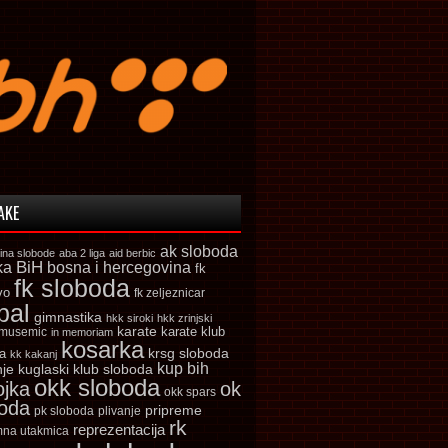
AKE
ak sloboda
ina slobode
aba 2 liga
aid berbic
ka
BiH
bosna i hercegovina
fk
fk sloboda
vo
fk zeljeznicar
bal
gimnastika
hkk siroki
hkk zrinjski
karate
karate klub
 musemic
in memoriam
kosarka
krsg sloboda
a
kk kakanj
kup bih
kuglaski klub sloboda
nje
okk sloboda
ojka
ok
okk spars
boda
pripreme
pk sloboda
plivanje
rk
reprezentacija
mna utakmica