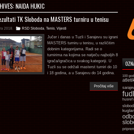
HIVES:
NAIDA HUKIC
rezultati TK Sloboda na MASTERS turniru u tenisu
ra 2018.
RSD Sloboda
,
Tenis
,
Vijesti
Jučer i danas u Tuzli i Sarajevu su igrani
MASTERS turniru u tenisu, u različitim
dobnim kategorijama. Radi se o
turnirima na kojima se natječu najboljih 8
igrača/igračica u svakog kategoriji. U
OZN
Tuzli su se održali masterst turniri do 10
i 18 godina, a u Sarajevu do 14 godina.
100 god
atleti
Pročitaj više
saraje
fud
husref
slobod
kugla
odb
slo
pripre