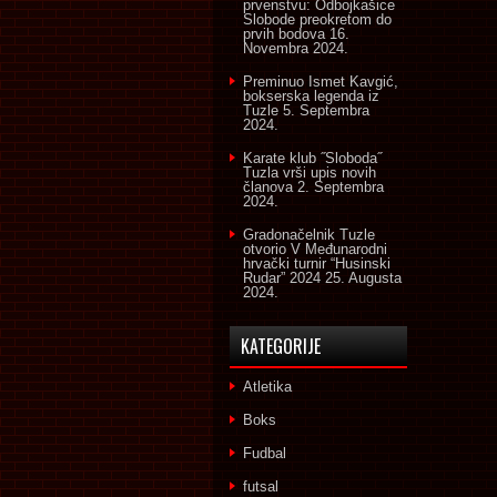
prvenstvu: Odbojkašice
Slobode preokretom do
prvih bodova
16.
Novembra 2024.
Preminuo Ismet Kavgić,
bokserska legenda iz
Tuzle
5. Septembra
2024.
Karate klub ˝Sloboda˝
Tuzla vrši upis novih
članova
2. Septembra
2024.
Gradonačelnik Tuzle
otvorio V Međunarodni
hrvački turnir “Husinski
Rudar” 2024
25. Augusta
2024.
KATEGORIJE
Atletika
Boks
Fudbal
futsal