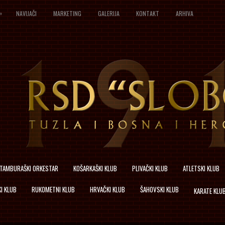
»
NAVIJAČI
MARKETING
GALERIJA
KONTAKT
ARHIVA
TAMBURAŠKI ORKESTAR
KOŠARKAŠKI KLUB
PLIVAČKI KLUB
ATLETSKI KLUB
I KLUB
RUKOMETNI KLUB
HRVAČKI KLUB
ŠAHOVSKI KLUB
KARATE KLU