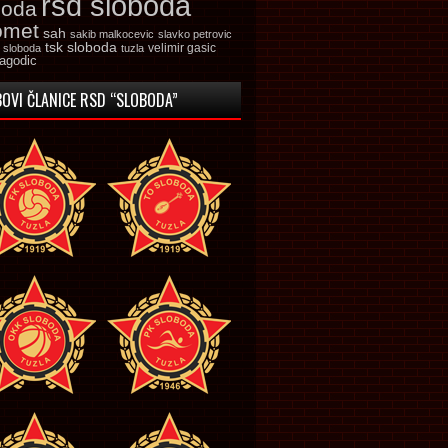
rsd sloboda
boda
omet
sah
sakib malkocevic
slavko petrovic
tsk sloboda
velimir gasic
k sloboda
tuzla
jagodic
OVI ČLANICE RSD “SLOBODA”