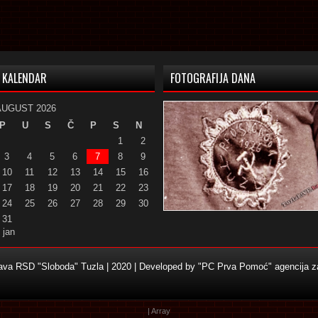
KALENDAR
FOTOGRAFIJA DANA
AUGUST 2026
P
U
S
Č
P
S
N
1
2
3
4
5
6
7
8
9
10
11
12
13
14
15
16
17
18
19
20
21
22
23
24
25
26
27
28
29
30
31
 jan
žava RSD "Sloboda" Tuzla | 2020 | Developed by
"PC Prva Pomoć" agencija za
| Array