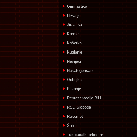
Gimnastika
Hrvanje
Jiu Jitsu
Karate
Košarka
Kuglanje
Navijači
Nekategorisano
Odbojka
Plivanje
Reprezentacija BiH
RSD Sloboda
Rukomet
Šah
Tamburaški orkestar