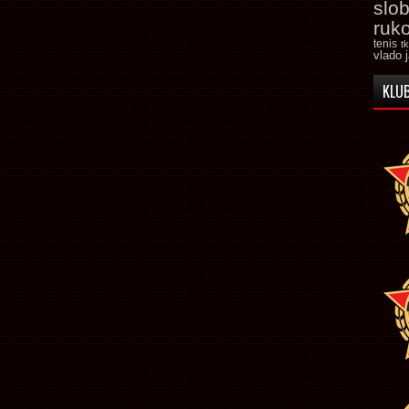
slo
ruk
tenis
t
vlado 
KLUB