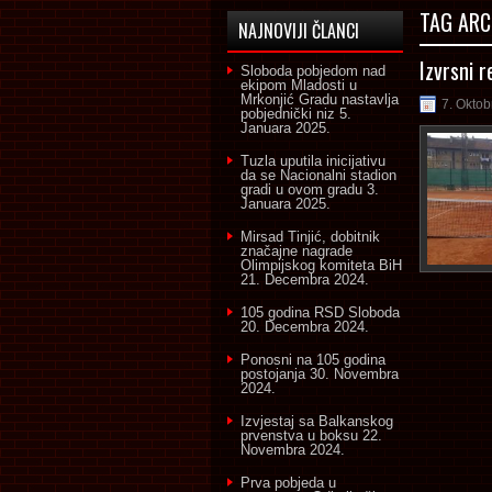
TAG ARC
NAJNOVIJI ČLANCI
Izvrsni 
Sloboda pobjedom nad
ekipom Mladosti u
Mrkonjić Gradu nastavlja
7. Oktob
pobjednički niz
5.
Januara 2025.
Tuzla uputila inicijativu
da se Nacionalni stadion
gradi u ovom gradu
3.
Januara 2025.
Mirsad Tinjić, dobitnik
značajne nagrade
Olimpijskog komiteta BiH
21. Decembra 2024.
105 godina RSD Sloboda
20. Decembra 2024.
Ponosni na 105 godina
postojanja
30. Novembra
2024.
Izvjestaj sa Balkanskog
prvenstva u boksu
22.
Novembra 2024.
Prva pobjeda u