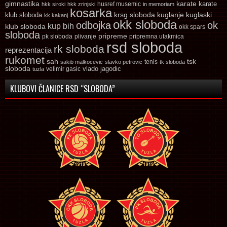
gimnastika
karate
karate
husref musemic
hkk siroki
hkk zrinjski
in memoriam
kosarka
krsg sloboda
kuglaski
klub sloboda
kuglanje
kk kakanj
okk sloboda
odbojka
ok
kup bih
klub sloboda
okk spars
sloboda
pripreme
pk sloboda
plivanje
pripremna utakmica
rsd sloboda
rk sloboda
reprezentacija
rukomet
tsk
sah
sakib malkocevic
slavko petrovic
tenis
tk sloboda
sloboda
vlado jagodic
velimir gasic
tuzla
KLUBOVI ČLANICE RSD “SLOBODA”