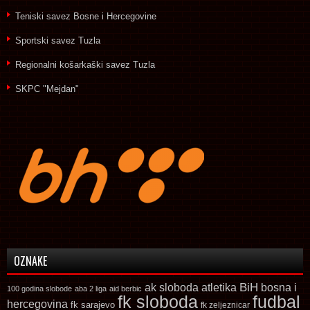
Teniski savez Bosne i Hercegovine
Sportski savez Tuzla
Regionalni košarkaški savez Tuzla
SKPC "Mejdan"
OZNAKE
ak sloboda
atletika
BiH
bosna i
100 godina slobode
aba 2 liga
aid berbic
fk sloboda
fudbal
hercegovina
fk sarajevo
fk zeljeznicar