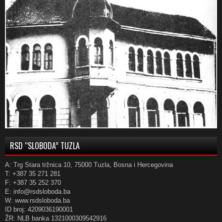
RSD “SLOBODA” TUZLA
A: Trg Stara tržnica 10, 75000 Tuzla, Bosna i Hercegovina
T: +387 35 271 281
F: +387 35 252 370
E: info@rsdsloboda.ba
W: www.rsdsloboda.ba
ID broj: 4209036190001
ŽR: NLB banka 1321000309542916