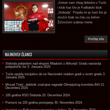
„Sretan sam zbog dolaska u Tuzlu
i klub kao što je Fudbalski klub
„Sloboda“. Pripala mi je čast što je
stručni štab na čelu sa šefom
Žižovićem izabrao mene.
Pročitaj više
NAJNOVIJI ČLANCI
Sloboda pobjedom nad ekipom Mladosti u Mrkonjić Gradu nastavlja
pobjednički niz
5. Januara 2025.
Tuzla uputila inicijativu da se Nacionalni stadion gradi u ovom gradu
3.
Januara 2025.
Mirsad Tinjić, dobitnik značajne nagrade Olimpijskog komiteta BiH
21.
Decembra 2024.
105 godina RSD Sloboda
20. Decembra 2024.
Ponosni na 105 godina postojanja
30. Novembra 2024.
Izvjestaj sa Balkanskog prvenstva u boksu
22. Novembra 2024.