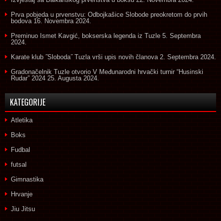
Prva pobjeda u prvenstvu: Odbojkašice Slobode preokretom do prvih
bodova
16. Novembra 2024.
Preminuo Ismet Kavgić, bokserska legenda iz Tuzle
5. Septembra
2024.
Karate klub ˝Sloboda˝ Tuzla vrši upis novih članova
2. Septembra 2024.
Gradonačelnik Tuzle otvorio V Međunarodni hrvački turnir “Husinski
Rudar” 2024
25. Augusta 2024.
KATEGORIJE
Atletika
Boks
Fudbal
futsal
Gimnastika
Hrvanje
Jiu Jitsu