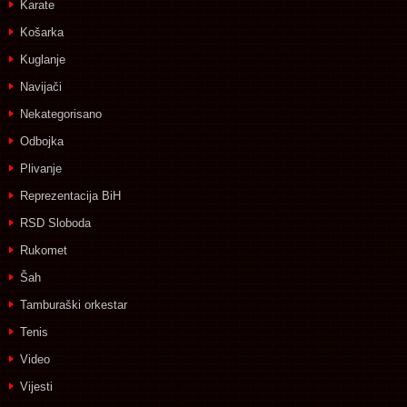
Karate
Košarka
Kuglanje
Navijači
Nekategorisano
Odbojka
Plivanje
Reprezentacija BiH
RSD Sloboda
Rukomet
Šah
Tamburaški orkestar
Tenis
Video
Vijesti