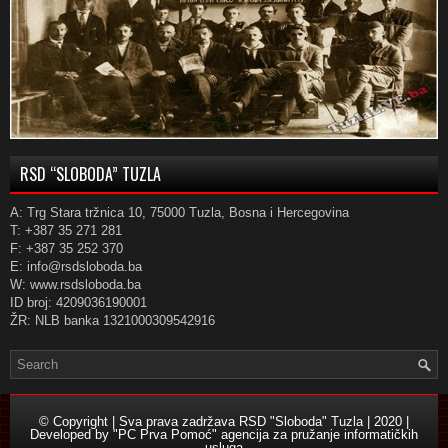
RSD “SLOBODA” TUZLA
A: Trg Stara tržnica 10, 75000 Tuzla, Bosna i Hercegovina
T: +387 35 271 281
F: +387 35 252 370
E: info@rsdsloboda.ba
W: www.rsdsloboda.ba
ID broj: 4209036190001
ŽR: NLB banka 1321000309542916
© Copyright | Sva prava zadržava RSD "Sloboda" Tuzla | 2020 |
Developed by
"PC Prva Pomoć" agencija za pružanje informatičkih
usluga