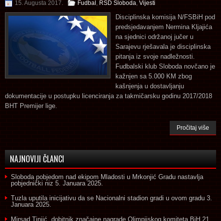
15. Augusta 2017.
Fudbal
,
RSD Sloboda
,
Vijesti
Disciplinska komisija N/FSBiH pod
predsjedavanjem Nermina Kljajića
na sjednici održanoj jučer u
Sarajevu rješavala je disciplinska
pitanja iz svoje nadležnosti.
Fudbalski klub Sloboda novčano je
kažnjen sa 5.000 KM zbog
kašnjenja u dostavljanju
dokumentacije u postupku licenciranja za takmičarsku godinu 2017/2018
BHT Premijer lige.
Pročitaj više
NAJNOVIJI ČLANCI
Sloboda pobjedom nad ekipom Mladosti u Mrkonjić Gradu nastavlja
pobjednički niz
5. Januara 2025.
Tuzla uputila inicijativu da se Nacionalni stadion gradi u ovom gradu
3.
Januara 2025.
Mirsad Tinjić, dobitnik značajne nagrade Olimpijskog komiteta BiH
21.