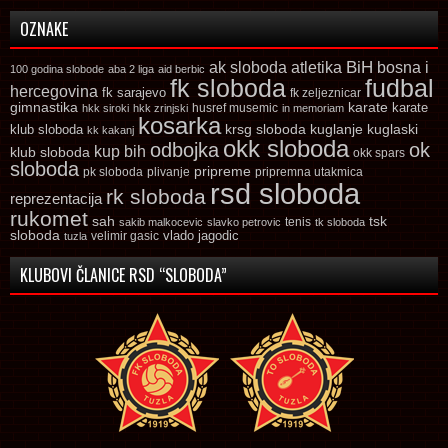
OZNAKE
ak sloboda
atletika
BiH
bosna i
100 godina slobode
aba 2 liga
aid berbic
fk sloboda
fudbal
hercegovina
fk sarajevo
fk zeljeznicar
gimnastika
karate
karate
husref musemic
hkk siroki
hkk zrinjski
in memoriam
kosarka
krsg sloboda
kuglaski
klub sloboda
kuglanje
kk kakanj
okk sloboda
odbojka
ok
kup bih
klub sloboda
okk spars
sloboda
pripreme
pk sloboda
plivanje
pripremna utakmica
rsd sloboda
rk sloboda
reprezentacija
rukomet
tsk
sah
sakib malkocevic
slavko petrovic
tenis
tk sloboda
sloboda
vlado jagodic
velimir gasic
tuzla
KLUBOVI ČLANICE RSD “SLOBODA”