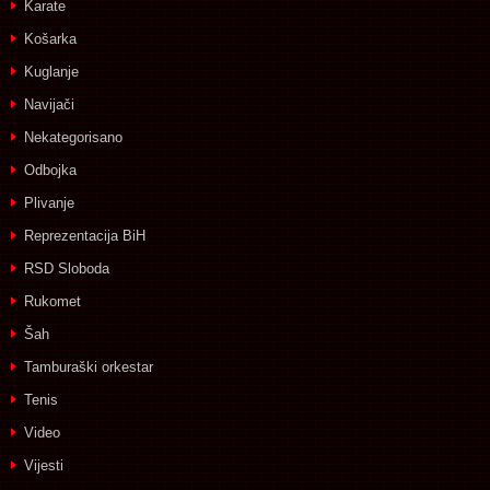
Karate
Košarka
Kuglanje
Navijači
Nekategorisano
Odbojka
Plivanje
Reprezentacija BiH
RSD Sloboda
Rukomet
Šah
Tamburaški orkestar
Tenis
Video
Vijesti