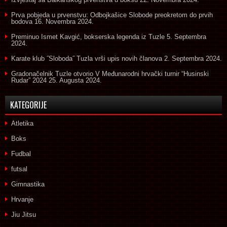
Prva pobjeda u prvenstvu: Odbojkašice Slobode preokretom do prvih
bodova
16. Novembra 2024.
Preminuo Ismet Kavgić, bokserska legenda iz Tuzle
5. Septembra
2024.
Karate klub ˝Sloboda˝ Tuzla vrši upis novih članova
2. Septembra 2024.
Gradonačelnik Tuzle otvorio V Međunarodni hrvački turnir “Husinski
Rudar” 2024
25. Augusta 2024.
KATEGORIJE
Atletika
Boks
Fudbal
futsal
Gimnastika
Hrvanje
Jiu Jitsu