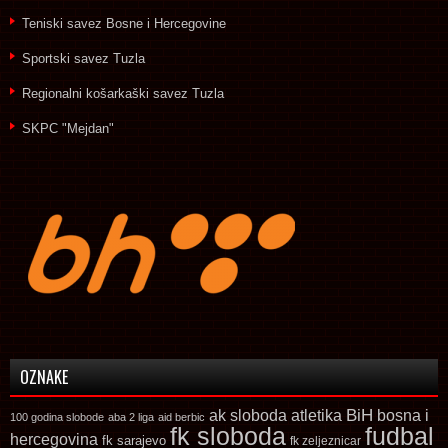
Teniski savez Bosne i Hercegovine
Sportski savez Tuzla
Regionalni košarkaški savez Tuzla
SKPC "Mejdan"
OZNAKE
ak sloboda
atletika
BiH
bosna i
100 godina slobode
aba 2 liga
aid berbic
fk sloboda
fudbal
hercegovina
fk sarajevo
fk zeljeznicar