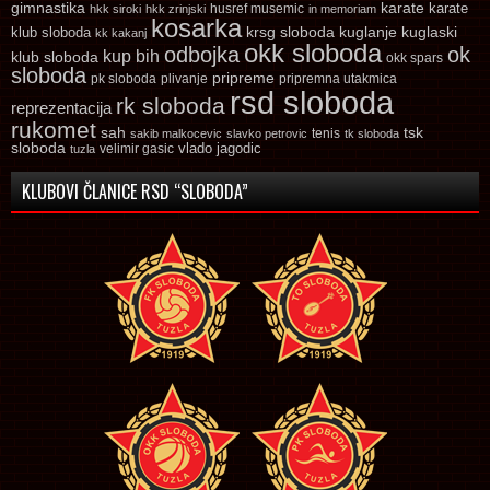
gimnastika
karate
karate
husref musemic
hkk siroki
hkk zrinjski
in memoriam
kosarka
krsg sloboda
kuglaski
klub sloboda
kuglanje
kk kakanj
okk sloboda
odbojka
ok
kup bih
klub sloboda
okk spars
sloboda
pripreme
pk sloboda
plivanje
pripremna utakmica
rsd sloboda
rk sloboda
reprezentacija
rukomet
tsk
sah
sakib malkocevic
slavko petrovic
tenis
tk sloboda
sloboda
vlado jagodic
velimir gasic
tuzla
KLUBOVI ČLANICE RSD “SLOBODA”