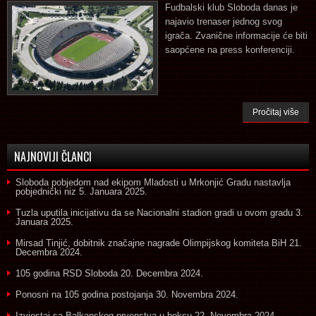
Fudbalski klub Sloboda danas je
najavio trenaser jednog svog
igrača. Zvanične informacije će biti
saopćene na press konferenciji.
Pročitaj više
NAJNOVIJI ČLANCI
Sloboda pobjedom nad ekipom Mladosti u Mrkonjić Gradu nastavlja
pobjednički niz
5. Januara 2025.
Tuzla uputila inicijativu da se Nacionalni stadion gradi u ovom gradu
3.
Januara 2025.
Mirsad Tinjić, dobitnik značajne nagrade Olimpijskog komiteta BiH
21.
Decembra 2024.
105 godina RSD Sloboda
20. Decembra 2024.
Ponosni na 105 godina postojanja
30. Novembra 2024.
Izvjestaj sa Balkanskog prvenstva u boksu
22. Novembra 2024.