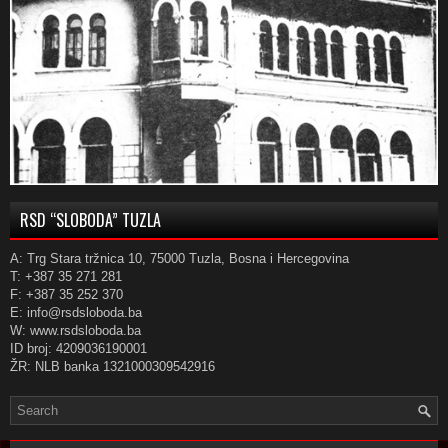
RSD “SLOBODA” TUZLA
A: Trg Stara tržnica 10, 75000 Tuzla, Bosna i Hercegovina
T: +387 35 271 281
F: +387 35 252 370
E: info@rsdsloboda.ba
W: www.rsdsloboda.ba
ID broj: 4209036190001
ŽR: NLB banka 1321000309542916