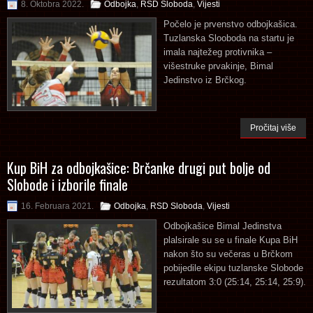
8. Oktobra 2022.
Odbojka
,
RSD Sloboda
,
Vijesti
Počelo je prvenstvo odbojkašica.
Tuzlanska Slooboda na startu je
imala najtežeg protivnika –
višestruke prvakinje, Bimal
Jedinstvo iz Brčkog.
Pročitaj više
Kup BiH za odbojkašice: Brčanke drugi put bolje od
Slobode i izborile finale
16. Februara 2021.
Odbojka
,
RSD Sloboda
,
Vijesti
Odbojkašice Bimal Jedinstva
plalsirale su se u finale Kupa BiH
nakon što su večeras u Brčkom
pobijedile ekipu tuzlanske Slobode
rezultatom 3:0 (25:14, 25:14, 25:9).