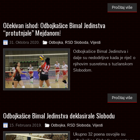
Pročitaj više
Očekivan ishod: Odbojkašice Bimal Jedinstva
“protutnjale” Mejdanom!
31. Oktobra 2020.
Odbojka
,
RSD Sloboda
,
Vijesti
Odbojkašice Bimal Jedinstva i
dalje su nedodirljive kada je riječ o
njihovim susretima s tuzlanskom
Slobodom.
Pročitaj više
Odbojkašice Bimal Jedinstva deklasirale Slobodu
15. Februara 2019.
Odbojka
,
RSD Sloboda
,
Vijesti
Ukupno 32 poena osvojile su