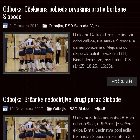
Odbojka: Očekivana pobjeda prvakinja protiv borbene
Slobode
3. Februara 2018.
Odbojka
,
RSD Sloboda
,
Vijesti
U okviru 14. kola Premijer lige za
odbojkašice, tuzlanska Sloboda je
danas poražena u Mejdanu od
ekipe aktuelnih prvakinja BiH,
Bimal Jedinstva, rezultatom 0:3
(14:25, 18:25, 16:25).
Pročitaj više
Odbojka: Brčanke nedodirljive, drugi poraz Slobode
10. Novembra 2017.
Odbojka
,
RSD Sloboda
,
Vijesti
U okviru 5. kola prvenstva BiH za
odbojkašice, u Brčkom je večeras
ekipa Bimal Jedinstva pobijedila
tuzlansku Slobodu rezultatom 3:0