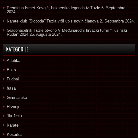
Preminuo Ismet Kavgić, bokserska legenda iz Tuzle
5. Septembra
2024.
Karate klub ˝Sloboda˝ Tuzla vrši upis novih članova
2. Septembra 2024.
Gradonačelnik Tuzle otvorio V Međunarodni hrvački turnir “Husinski
Rudar” 2024
25. Augusta 2024.
KATEGORIJE
Atletika
Boks
Fudbal
futsal
Gimnastika
Hrvanje
Jiu Jitsu
Karate
Košarka