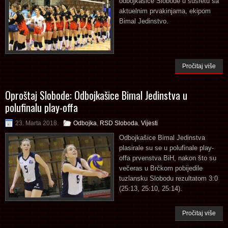
odbojkašice Slobode u susretu sa
aktuelnim prvakinjama, ekipom
Bimal Jedinstvo.
Pročitaj više
Oproštaj Slobode: Odbojkašice Bimal Jedinstva u
polufinalu play-offa
23. Marta 2018.
Odbojka
,
RSD Sloboda
,
Vijesti
Odbojkašice Bimal Jedinstva
plasirale su se u polufinale play-
offa prvenstva BiH, nakon što su
večeras u Brčkom pobijedile
tuzlansku Slobodu rezultatom 3:0
(25:13, 25:10, 25:14).
Pročitaj više