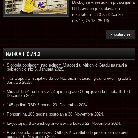
Dvoboj sa višestrukim prvakinjama
BiH završen je očekivanim
rezultatom – 3:0 za Brčanke
(25:17, 25:18, 25:13).
Pročitaj više
NAJNOVIJI ČLANCI
Sloboda pobjedom nad ekipom Mladosti u Mrkonjić Gradu nastavlja
pobjednički niz
5. Januara 2025.
Tuzla uputila inicijativu da se Nacionalni stadion gradi u ovom gradu
3.
Januara 2025.
Mirsad Tinjić, dobitnik značajne nagrade Olimpijskog komiteta BiH
21.
Decembra 2024.
105 godina RSD Sloboda
20. Decembra 2024.
Ponosni na 105 godina postojanja
30. Novembra 2024.
Izvjestaj sa Balkanskog prvenstva u boksu
22. Novembra 2024.
Prva pobjeda u prvenstvu: Odbojkašice Slobode preokretom do prvih
bodova
16. Novembra 2024.