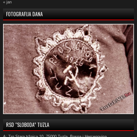
« jan
FOTOGRAFIJA DANA
RSD “SLOBODA” TUZLA
A: Trg Stara tržnica 10, 75000 Tuzla, Bosna i Hercegovina