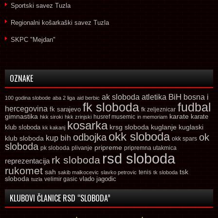
Sportski savez Tuzla
Regionalni košarkaški savez Tuzla
SKPC "Mejdan"
OZNAKE
ak sloboda
atletika
BiH
bosna i
100 godina slobode
aba 2 liga
aid berbic
fk sloboda
fudbal
hercegovina
fk sarajevo
fk zeljeznicar
gimnastika
karate
karate
husref musemic
hkk siroki
hkk zrinjski
in memoriam
kosarka
krsg sloboda
kuglaski
klub sloboda
kuglanje
kk kakanj
okk sloboda
odbojka
ok
kup bih
klub sloboda
okk spars
sloboda
pripreme
pk sloboda
plivanje
pripremna utakmica
rsd sloboda
rk sloboda
reprezentacija
rukomet
tsk
sah
sakib malkocevic
slavko petrovic
tenis
tk sloboda
sloboda
vlado jagodic
velimir gasic
tuzla
KLUBOVI ČLANICE RSD “SLOBODA”