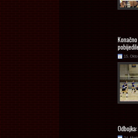
Konačno 
pobijedil
15. Okto
Odbojka: