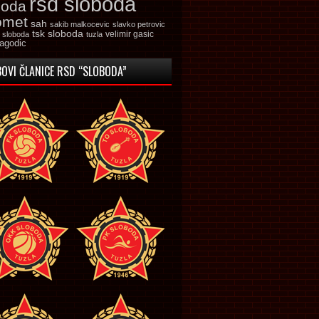
rsd sloboda
boda
omet
sah
sakib malkocevic
slavko petrovic
tsk sloboda
velimir gasic
k sloboda
tuzla
jagodic
OVI ČLANICE RSD “SLOBODA”