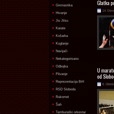
Glatka p
Gimnastika
14. Dec
Hrvanje
Jiu Jitsu
Karate
Košarka
Kuglanje
Navijači
Nekategorisano
Odbojka
U marato
Plivanje
od Slobo
Reprezentacija BiH
6. Oktob
RSD Sloboda
Rukomet
Šah
Tamburaški orkestar