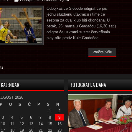
a 2016.
Odbojka
,
RSD Sloboda
,
Vijesti
Odbojkašice Slobode odigrat će još
jednu službenu utakmicu i time će
sezona za ovaj klub biti okončana. U
petak, 25. marta u Gradačcu (16,30 sati)
odigrat će uzvratni susret četvrtfinala
play-offa protiv Kule Gradačac.
Pročitaj više
ts
KALENDAR
FOTOGRAFIJA DANA
AUGUST 2026
P
U
S
Č
P
S
N
1
2
3
4
5
6
7
8
9
10
11
12
13
14
15
16
17
18
19
20
21
22
23