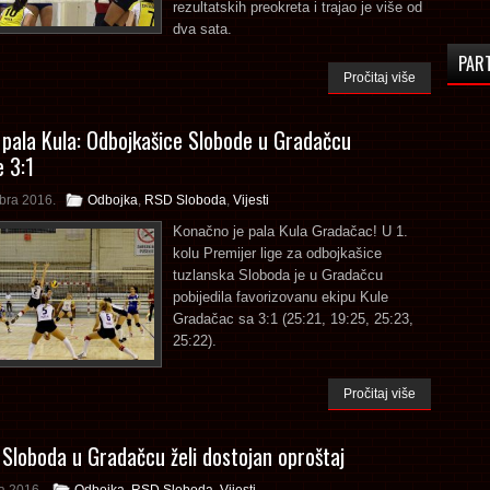
rezultatskih preokreta i trajao je više od
dva sata.
PAR
Pročitaj više
pala Kula: Odbojkašice Slobode u Gradačcu
e 3:1
bra 2016.
Odbojka
,
RSD Sloboda
,
Vijesti
Konačno je pala Kula Gradačac! U 1.
kolu Premijer lige za odbojkašice
tuzlanska Sloboda je u Gradačcu
pobijedila favorizovanu ekipu Kule
Gradačac sa 3:1 (25:21, 19:25, 25:23,
25:22).
Pročitaj više
 Sloboda u Gradačcu želi dostojan oproštaj