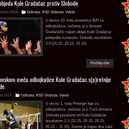
objeda Kule Gradačac protiv Slobode
embra 2018.
Odbojka
,
RSD Sloboda
,
Vijesti
U okviru 10. kola prvenstva BiH za
odbojkašice, večeras je u dvorani
Gradačački sajam ekipa Kule Gradačac
pobijedila tuzlansku Slobodu rezultatom
3:0 (25:22, 25:13, 25:15).
Pročitaj više
nskom meču odbojkašice Kule Gradačac s(p)retnije
de
ra 2018.
Odbojka
,
RSD Sloboda
,
Vijesti
U okviru 1. kola Premijer lige za
odbojkašice, večeras je u Tuzli domaća
Sloboda poražena od Kule Gradačac
rezultatom 2:3 (22:25, 25:15, 20:25,
25:22 – 11:15). Susret je trajao dva sata