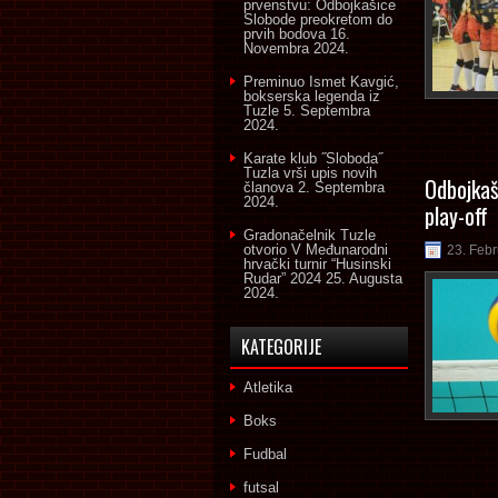
prvenstvu: Odbojkašice
Slobode preokretom do
prvih bodova
16.
Novembra 2024.
Preminuo Ismet Kavgić,
bokserska legenda iz
Tuzle
5. Septembra
2024.
Karate klub ˝Sloboda˝
Tuzla vrši upis novih
Odbojkaš
članova
2. Septembra
2024.
play-off
Gradonačelnik Tuzle
otvorio V Međunarodni
23. Feb
hrvački turnir “Husinski
Rudar” 2024
25. Augusta
2024.
KATEGORIJE
Atletika
Boks
Fudbal
futsal