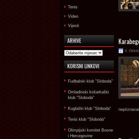
Tenis
Video
Vijesti
Karabego
ARHIVE
4. Oktob
Arhive
KORISNI LINKOVI
Fudbalski klub "Sloboda"
Omladinski košarkaški
klub "Sloboda"
Kuglaški klub "Sloboda"
nepriznavan
Tenis klub "Sloboda"
Olimpijski komitet Bosne
i Hercegovine