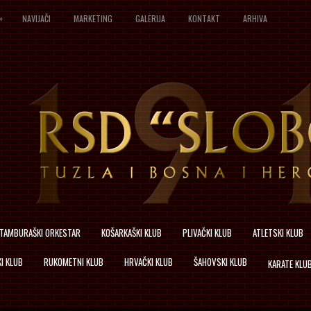
»
NAVIJAČI
MARKETING
GALERIJA
KONTAKT
ARHIVA
TAMBURAŠKI ORKESTAR
KOŠARKAŠKI KLUB
PLIVAČKI KLUB
ATLETSKI KLUB
I KLUB
RUKOMETNI KLUB
HRVAČKI KLUB
ŠAHOVSKI KLUB
KARATE KLU