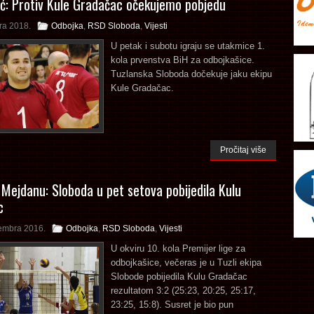
ić: Protiv Kule Gradačac očekujemo pobjedu
ra 2018.
Odbojka
,
RSD Sloboda
,
Vijesti
U petak i subotu igraju se utakmice 1.
kola prvenstva BiH za odbojkašice.
Tuzlanska Sloboda dočekuje jaku ekipu
Kule Gradačac.
Pročitaj više
Mejdanu: Sloboda u pet setova pobijedila Kulu
c
embra 2016.
Odbojka
,
RSD Sloboda
,
Vijesti
U okviru 10. kola Premijer lige za
odbojkašice, večeras je u Tuzli ekipa
Slobode pobijedila Kulu Gradačac
rezultatom 3:2 (25:23, 20:25, 25:17,
23:25, 15:8). Susret je bio pun