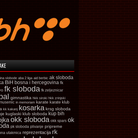
AKE
ak sloboda
ina slobode
aba 2 liga
aid berbic
ka
BiH
bosna i hercegovina
fk
fk sloboda
vo
fk zeljeznicar
bal
gimnastika
hkk siroki
hkk zrinjski
karate
karate klub
 musemic
in memoriam
kosarka
krsg sloboda
a
kk kakanj
kup bih
kuglaski klub sloboda
nje
okk sloboda
ojka
ok
okk spars
boda
pripreme
pk sloboda
plivanje
rk
reprezentacija
mna utakmica