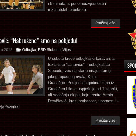
i 8 minuta, s puno neizvjesnosti i
rezultatskih preokreta.
Pročitaj više
vić: “Nabrušene” smo na pobjedu!
ra 2018.
Odbojka
,
RSD Sloboda
,
Vijesti
U subotu kreće odbojkaški karavan, a
SPO
tuzlanske “lastavice” – odbojkašice
Slobode, već na startu imaju starog,
jakog, opasnog rivala, Kulu
Gradačac. Posljednjih godina ekipa iz
Gradačca bila je uspješnija od Tuzlanki,
ali sadašnju ekipu, koju trenira Armin
Dervišević, krasi borbenost, upornost i –
je favorita!
Pročitaj više