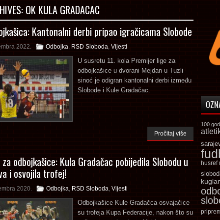
HIVES:
OK KULA GRADACAC
ojkašica: Kantonalni derbi pripao igračicama Slobode
embra 2022.
Odbojka
,
RSD Sloboda
,
Vijesti
U susretu 11. kola Premijer lige za
odbojkašice u dvorani Mejdan u Tuzli
sinoć je odigran kantonalni derbi između
Slobode i Kule Gradačac.
OZN
100 god
atleti
Pročitaj više
saraje
fud
 za odbojkašice: Kula Gradačac pobijedila Slobodu u
husref
a i osvojila trofej!
slobod
kugla
embra 2020.
Odbojka
,
RSD Sloboda
,
Vijesti
odb
slo
Odbojkašice Kule Gradačca osvajačice
pripre
su trofeja Kupa Federacije, nakon što su