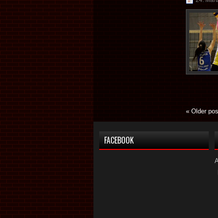
24. Mart
«
Older pos
FACEBOOK