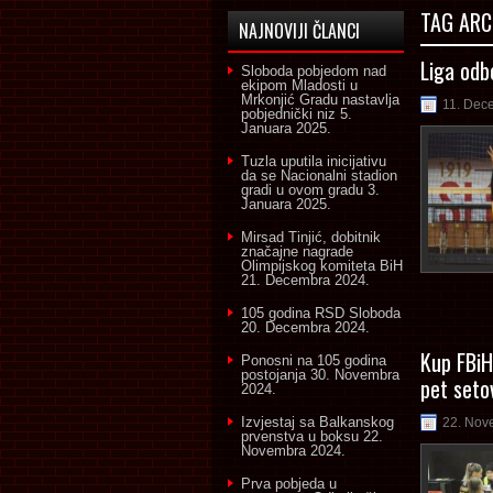
TAG ARC
NAJNOVIJI ČLANCI
Liga odb
Sloboda pobjedom nad
ekipom Mladosti u
Mrkonjić Gradu nastavlja
11. Dec
pobjednički niz
5.
Januara 2025.
Tuzla uputila inicijativu
da se Nacionalni stadion
gradi u ovom gradu
3.
Januara 2025.
Mirsad Tinjić, dobitnik
značajne nagrade
Olimpijskog komiteta BiH
21. Decembra 2024.
105 godina RSD Sloboda
20. Decembra 2024.
Kup FBiH
Ponosni na 105 godina
postojanja
30. Novembra
pet setov
2024.
Izvjestaj sa Balkanskog
22. Nov
prvenstva u boksu
22.
Novembra 2024.
Prva pobjeda u