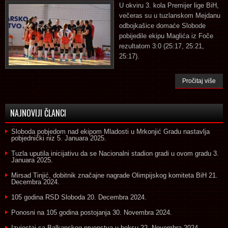
U okviru 3. kola Premijer lige BiH,
večeras su u tuzlanskom Mejdanu
odbojkašice domaće Slobode
pobijedile ekipu Maglića iz Foče
rezultatom 3:0 (25:17, 25:21,
25:17).
Pročitaj više
NAJNOVIJI ČLANCI
Sloboda pobjedom nad ekipom Mladosti u Mrkonjić Gradu nastavlja
pobjednički niz
5. Januara 2025.
Tuzla uputila inicijativu da se Nacionalni stadion gradi u ovom gradu
3.
Januara 2025.
Mirsad Tinjić, dobitnik značajne nagrade Olimpijskog komiteta BiH
21.
Decembra 2024.
105 godina RSD Sloboda
20. Decembra 2024.
Ponosni na 105 godina postojanja
30. Novembra 2024.
Izvjestaj sa Balkanskog prvenstva u boksu
22. Novembra 2024.