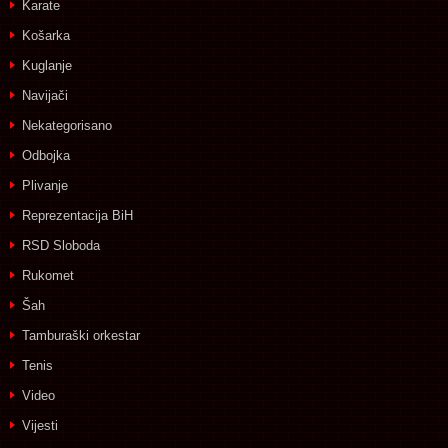
Karate
Košarka
Kuglanje
Navijači
Nekategorisano
Odbojka
Plivanje
Reprezentacija BiH
RSD Sloboda
Rukomet
Šah
Tamburaški orkestar
Tenis
Video
Vijesti