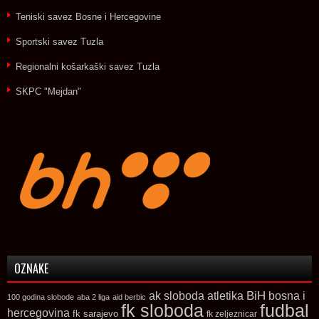
Teniski savez Bosne i Hercegovine
Sportski savez Tuzla
Regionalni košarkaški savez Tuzla
SKPC "Mejdan"
OZNAKE
ak sloboda
atletika
BiH
bosna i
100 godina slobode
aba 2 liga
aid berbic
fk sloboda
fudbal
hercegovina
fk sarajevo
fk zeljeznicar