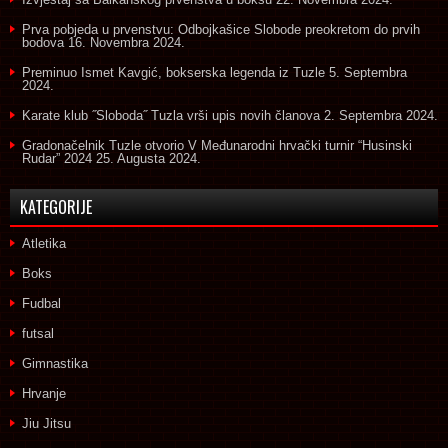
Prva pobjeda u prvenstvu: Odbojkašice Slobode preokretom do prvih
bodova
16. Novembra 2024.
Preminuo Ismet Kavgić, bokserska legenda iz Tuzle
5. Septembra
2024.
Karate klub ˝Sloboda˝ Tuzla vrši upis novih članova
2. Septembra 2024.
Gradonačelnik Tuzle otvorio V Međunarodni hrvački turnir “Husinski
Rudar” 2024
25. Augusta 2024.
KATEGORIJE
Atletika
Boks
Fudbal
futsal
Gimnastika
Hrvanje
Jiu Jitsu