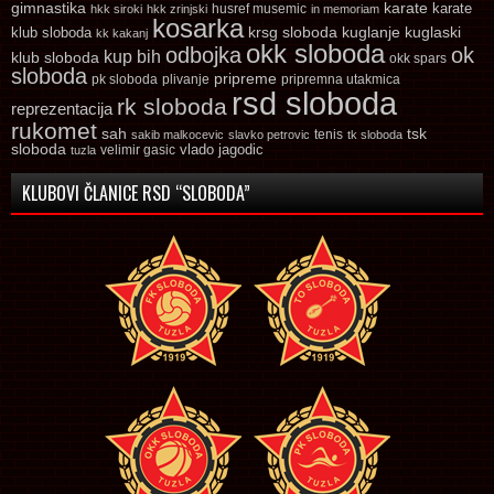
gimnastika
karate
karate
husref musemic
hkk siroki
hkk zrinjski
in memoriam
kosarka
krsg sloboda
kuglaski
klub sloboda
kuglanje
kk kakanj
okk sloboda
odbojka
ok
kup bih
klub sloboda
okk spars
sloboda
pripreme
pk sloboda
plivanje
pripremna utakmica
rsd sloboda
rk sloboda
reprezentacija
rukomet
tsk
sah
sakib malkocevic
slavko petrovic
tenis
tk sloboda
sloboda
vlado jagodic
velimir gasic
tuzla
KLUBOVI ČLANICE RSD “SLOBODA”