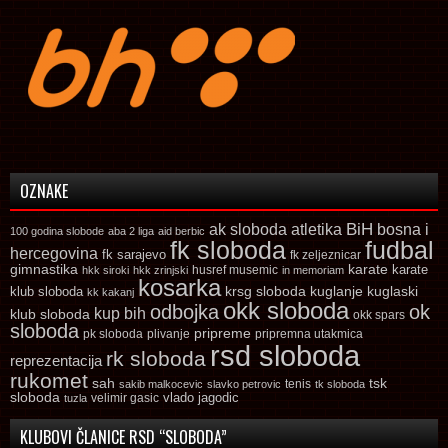
OZNAKE
ak sloboda
atletika
BiH
bosna i
100 godina slobode
aba 2 liga
aid berbic
fk sloboda
fudbal
hercegovina
fk sarajevo
fk zeljeznicar
gimnastika
karate
karate
husref musemic
hkk siroki
hkk zrinjski
in memoriam
kosarka
krsg sloboda
kuglaski
klub sloboda
kuglanje
kk kakanj
okk sloboda
odbojka
ok
kup bih
klub sloboda
okk spars
sloboda
pripreme
pk sloboda
plivanje
pripremna utakmica
rsd sloboda
rk sloboda
reprezentacija
rukomet
tsk
sah
sakib malkocevic
slavko petrovic
tenis
tk sloboda
sloboda
vlado jagodic
velimir gasic
tuzla
KLUBOVI ČLANICE RSD “SLOBODA”