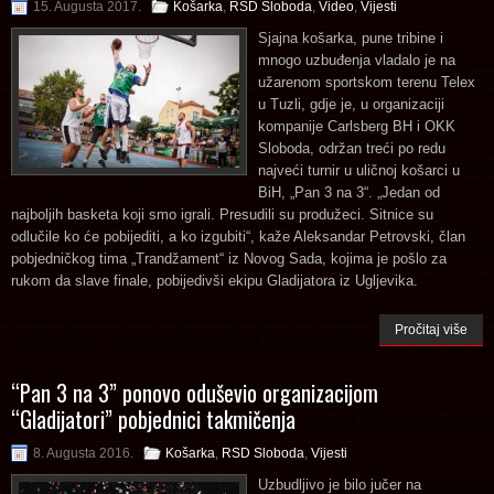
15. Augusta 2017.
Košarka
,
RSD Sloboda
,
Video
,
Vijesti
Sjajna košarka, pune tribine i
mnogo uzbuđenja vladalo je na
užarenom sportskom terenu Telex
u Tuzli, gdje je, u organizaciji
kompanije Carlsberg BH i OKK
Sloboda, održan treći po redu
najveći turnir u uličnoj košarci u
BiH, „Pan 3 na 3“. „Jedan od
najboljih basketa koji smo igrali. Presudili su produžeci. Sitnice su
odlučile ko će pobijediti, a ko izgubiti“, kaže Aleksandar Petrovski, član
pobjedničkog tima „Trandžament“ iz Novog Sada, kojima je pošlo za
rukom da slave finale, pobijedivši ekipu Gladijatora iz Ugljevika.
Pročitaj više
“Pan 3 na 3” ponovo oduševio organizacijom
“Gladijatori” pobjednici takmičenja
8. Augusta 2016.
Košarka
,
RSD Sloboda
,
Vijesti
Uzbudljivo je bilo jučer na