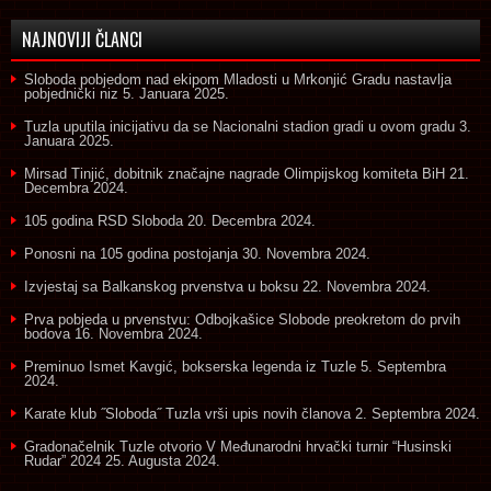
NAJNOVIJI ČLANCI
Sloboda pobjedom nad ekipom Mladosti u Mrkonjić Gradu nastavlja
pobjednički niz
5. Januara 2025.
Tuzla uputila inicijativu da se Nacionalni stadion gradi u ovom gradu
3.
Januara 2025.
Mirsad Tinjić, dobitnik značajne nagrade Olimpijskog komiteta BiH
21.
Decembra 2024.
105 godina RSD Sloboda
20. Decembra 2024.
Ponosni na 105 godina postojanja
30. Novembra 2024.
Izvjestaj sa Balkanskog prvenstva u boksu
22. Novembra 2024.
Prva pobjeda u prvenstvu: Odbojkašice Slobode preokretom do prvih
bodova
16. Novembra 2024.
Preminuo Ismet Kavgić, bokserska legenda iz Tuzle
5. Septembra
2024.
Karate klub ˝Sloboda˝ Tuzla vrši upis novih članova
2. Septembra 2024.
Gradonačelnik Tuzle otvorio V Međunarodni hrvački turnir “Husinski
Rudar” 2024
25. Augusta 2024.