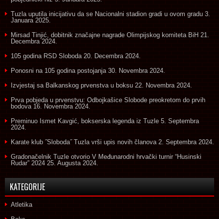
Tuzla uputila inicijativu da se Nacionalni stadion gradi u ovom gradu
3.
Januara 2025.
Mirsad Tinjić, dobitnik značajne nagrade Olimpijskog komiteta BiH
21.
Decembra 2024.
105 godina RSD Sloboda
20. Decembra 2024.
Ponosni na 105 godina postojanja
30. Novembra 2024.
Izvjestaj sa Balkanskog prvenstva u boksu
22. Novembra 2024.
Prva pobjeda u prvenstvu: Odbojkašice Slobode preokretom do prvih
bodova
16. Novembra 2024.
Preminuo Ismet Kavgić, bokserska legenda iz Tuzle
5. Septembra
2024.
Karate klub ˝Sloboda˝ Tuzla vrši upis novih članova
2. Septembra 2024.
Gradonačelnik Tuzle otvorio V Međunarodni hrvački turnir “Husinski
Rudar” 2024
25. Augusta 2024.
KATEGORIJE
Atletika