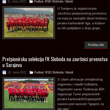
11. Juna 2022.
Fudbal
,
RSD Sloboda
,
Vijesti
U Sarajevu je organizovana
završnica pretponirskog prvenstva
na kojoj je nastupilo deset klubova,
prvaka kantonalnih liga, a klubovi
su bili podijeljeni u dvije grupe.
Pročitaj više
Pretpionirska selekcija FK Sloboda na završnici prvenstva
u Sarajevu
10. Juna 2022.
Fudbal
,
RSD Sloboda
,
Vijesti
S ciljem afirmacije omladinskog
nogometa i mladih fudbalera,
Nogometni savez Federacije BiH
organizuje Turnir prepionirskih
prvaka kantonalnih/županijskih
saveza pod nazivom “Igrajmo za
fair play”.