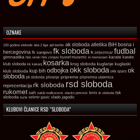
OZNAKE
ak sloboda
atletika
BiH
bosna i
100 godina slobode
aba 2 liga
aid berbic
fk sloboda
fudbal
hercegovina
fk sarajevo
fk zeljeznicar
gimnastika
karate
karate
husref musemic
hkk siroki
hkk zrinjski
in memoriam
kosarka
krsg sloboda
kuglaski
klub sloboda
kuglanje
kk kakanj
okk sloboda
odbojka
ok
kup bih
klub sloboda
okk spars
sloboda
pripreme
pk sloboda
plivanje
pripremna utakmica
rsd sloboda
rk sloboda
reprezentacija
rukomet
tsk
sah
sakib malkocevic
slavko petrovic
tenis
tk sloboda
sloboda
vlado jagodic
velimir gasic
tuzla
KLUBOVI ČLANICE RSD “SLOBODA”