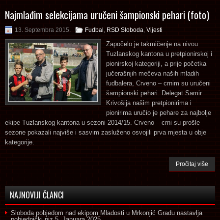
Najmlađim selekcijama uručeni šampionski pehari (foto)
13. Septembra 2015.
Fudbal
,
RSD Sloboda
,
Vijesti
Započelo je takmičenje na nivou
Tuzlanskog kantona u pretpionirskoj i
pionirskoj kategoriji, a prije početka
jučerašnjih mečeva naših mladih
fudbalera, Crveno – crnim su uručeni
šampionski pehari. Delegat Samir
Krivošija našim pretpionirima i
pionirima uručio je pehare za najbolje
ekipe Tuzlanskog kantona u sezoni 2014/15. Crveno – crni su prošle
sezone pokazali najviše i sasvim zasluženo osvojili prva mjesta u obje
kategorije.
Pročitaj više
NAJNOVIJI ČLANCI
Sloboda pobjedom nad ekipom Mladosti u Mrkonjić Gradu nastavlja
pobjednički niz
5. Januara 2025.