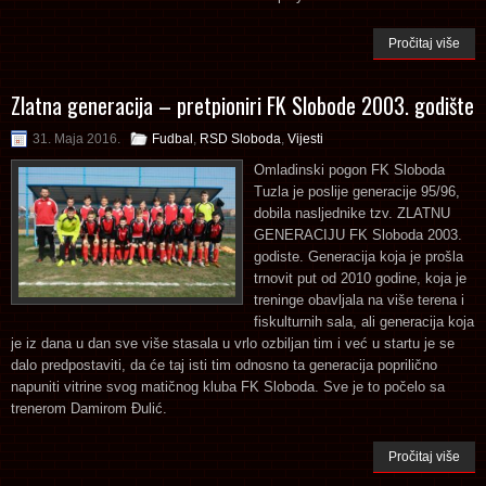
Pročitaj više
Zlatna generacija – pretpioniri FK Slobode 2003. godište
31. Maja 2016.
Fudbal
,
RSD Sloboda
,
Vijesti
Omladinski pogon FK Sloboda
Tuzla je poslije generacije 95/96,
dobila nasljednike tzv. ZLATNU
GENERACIJU FK Sloboda 2003.
godiste. Generacija koja je prošla
trnovit put od 2010 godine, koja je
treninge obavljala na više terena i
fiskulturnih sala, ali generacija koja
je iz dana u dan sve više stasala u vrlo ozbiljan tim i već u startu je se
dalo predpostaviti, da će taj isti tim odnosno ta generacija poprilično
napuniti vitrine svog matičnog kluba FK Sloboda. Sve je to počelo sa
trenerom Damirom Đulić.
Pročitaj više