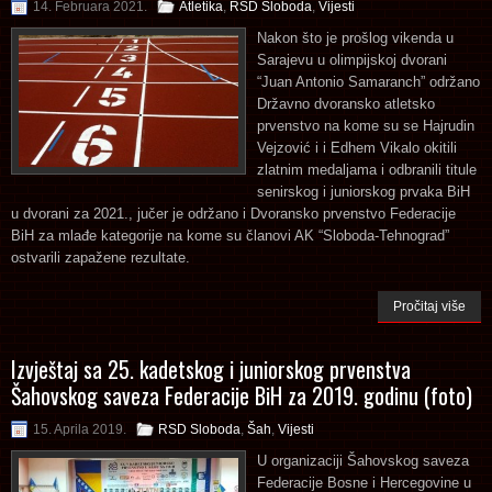
14. Februara 2021.
Atletika
,
RSD Sloboda
,
Vijesti
Nakon što je prošlog vikenda u
Sarajevu u olimpijskoj dvorani
“Juan Antonio Samaranch” održano
Državno dvoransko atletsko
prvenstvo na kome su se Hajrudin
Vejzović i i Edhem Vikalo okitili
zlatnim medaljama i odbranili titule
senirskog i juniorskog prvaka BiH
u dvorani za 2021., jučer je održano i Dvoransko prvenstvo Federacije
BiH za mlađe kategorije na kome su članovi AK “Sloboda-Tehnograd”
ostvarili zapažene rezultate.
Pročitaj više
Izvještaj sa 25. kadetskog i juniorskog prvenstva
Šahovskog saveza Federacije BiH za 2019. godinu (foto)
15. Aprila 2019.
RSD Sloboda
,
Šah
,
Vijesti
U organizaciji Šahovskog saveza
Federacije Bosne i Hercegovine u