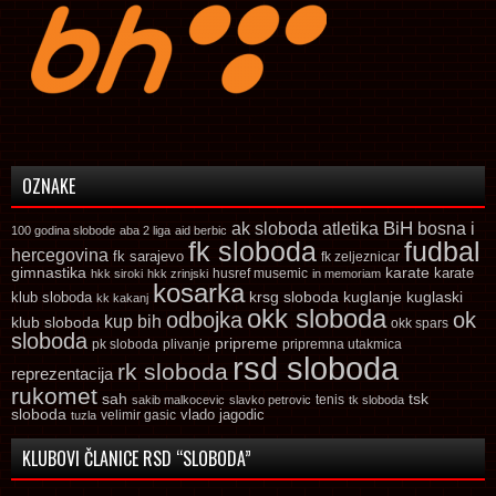
OZNAKE
ak sloboda
atletika
BiH
bosna i
100 godina slobode
aba 2 liga
aid berbic
fk sloboda
fudbal
hercegovina
fk sarajevo
fk zeljeznicar
gimnastika
karate
karate
husref musemic
hkk siroki
hkk zrinjski
in memoriam
kosarka
krsg sloboda
kuglaski
klub sloboda
kuglanje
kk kakanj
okk sloboda
odbojka
ok
kup bih
klub sloboda
okk spars
sloboda
pripreme
pk sloboda
plivanje
pripremna utakmica
rsd sloboda
rk sloboda
reprezentacija
rukomet
tsk
sah
sakib malkocevic
slavko petrovic
tenis
tk sloboda
sloboda
vlado jagodic
velimir gasic
tuzla
KLUBOVI ČLANICE RSD “SLOBODA”