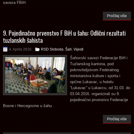
saveza FBiH.
Pročitaj više
9. Pojedinačno prvenstvo F BiH u šahu: Odlični rezultati
tuzlanskih šahista
4. Aprila 2016.
RSD Sloboda
,
Šah
,
Vijesti
Šahovski savezi Federacije BiH i
Tuzlanskog kantona, pod
pokroviteljstvom Federalnog
ministarstva kulture i sporta i
općine Lukavac, u hotelu
“Lukavac” u Lukavcu, od 31.03. do
03.04.2016. organizirali su 9.
pojedinačno prvenstvo Federacije
Bosne i Hercegovine u šahu.
Pročitaj više