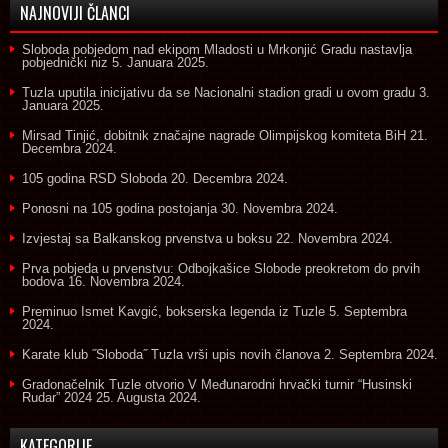
NAJNOVIJI ČLANCI
Sloboda pobjedom nad ekipom Mladosti u Mrkonjić Gradu nastavlja
pobjednički niz
5. Januara 2025.
Tuzla uputila inicijativu da se Nacionalni stadion gradi u ovom gradu
3.
Januara 2025.
Mirsad Tinjić, dobitnik značajne nagrade Olimpijskog komiteta BiH
21.
Decembra 2024.
105 godina RSD Sloboda
20. Decembra 2024.
Ponosni na 105 godina postojanja
30. Novembra 2024.
Izvjestaj sa Balkanskog prvenstva u boksu
22. Novembra 2024.
Prva pobjeda u prvenstvu: Odbojkašice Slobode preokretom do prvih
bodova
16. Novembra 2024.
Preminuo Ismet Kavgić, bokserska legenda iz Tuzle
5. Septembra
2024.
Karate klub ˝Sloboda˝ Tuzla vrši upis novih članova
2. Septembra 2024.
Gradonačelnik Tuzle otvorio V Međunarodni hrvački turnir “Husinski
Rudar” 2024
25. Augusta 2024.
KATEGORIJE