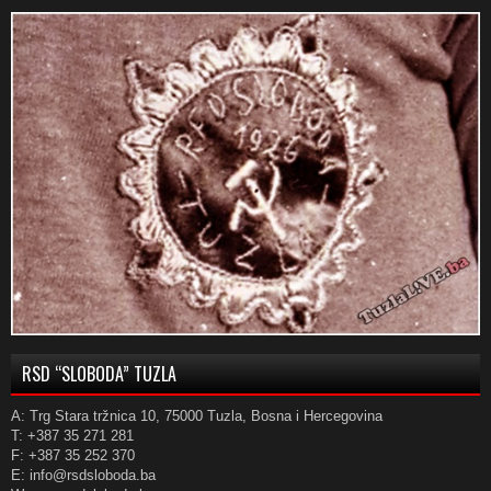
RSD “SLOBODA” TUZLA
A: Trg Stara tržnica 10, 75000 Tuzla, Bosna i Hercegovina
T: +387 35 271 281
F: +387 35 252 370
E: info@rsdsloboda.ba