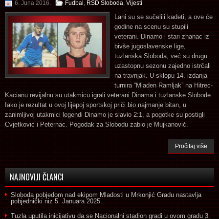
6. Juna 2016.
Fudbal
,
RSD Sloboda
,
Vijesti
Lani su se sučelili kadeti, a ove će
godine na scenu su stupili
veterani. Dinamo i stari znanac iz
bivše jugoslavenske lige,
tuzlanska Sloboda, već su drugu
uzastopnu sezonu zajedno istrčali
na travnjak. U sklopu 14. izdanja
turnira ”Mladen Ramljak” na Hitrec-
Kacianu revijalnu su utakmicu igrali veterani Dinama i tuzlanske Slobode.
Iako je rezultat u ovoj lijepoj sportskoj priči bio najmanje bitan, u
zanimljivoj utakmici legendi Dinamo je slavio 2:1, a pogotke su postigli
Cvjetković i Peternac. Pogodak za Slobodu zabio je Mujkanović.
Pročitaj više
NAJNOVIJI ČLANCI
Sloboda pobjedom nad ekipom Mladosti u Mrkonjić Gradu nastavlja
pobjednički niz
5. Januara 2025.
Tuzla uputila inicijativu da se Nacionalni stadion gradi u ovom gradu
3.