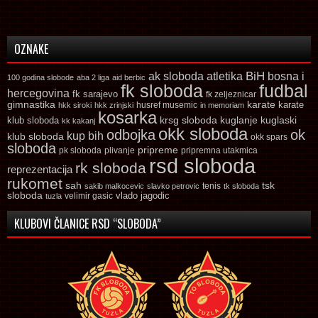
OZNAKE
ak sloboda
atletika
BiH
bosna i
100 godina slobode
aba 2 liga
aid berbic
fk sloboda
fudbal
hercegovina
fk sarajevo
fk zeljeznicar
gimnastika
karate
karate
husref musemic
hkk siroki
hkk zrinjski
in memoriam
kosarka
krsg sloboda
kuglaski
klub sloboda
kuglanje
kk kakanj
okk sloboda
odbojka
ok
kup bih
klub sloboda
okk spars
sloboda
pripreme
pk sloboda
plivanje
pripremna utakmica
rsd sloboda
rk sloboda
reprezentacija
rukomet
tsk
sah
sakib malkocevic
slavko petrovic
tenis
tk sloboda
sloboda
vlado jagodic
velimir gasic
tuzla
KLUBOVI ČLANICE RSD “SLOBODA”