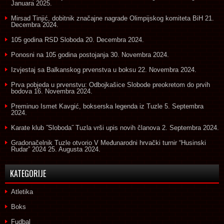
Januara 2025.
Mirsad Tinjić, dobitnik značajne nagrade Olimpijskog komiteta BiH
21.
Decembra 2024.
105 godina RSD Sloboda
20. Decembra 2024.
Ponosni na 105 godina postojanja
30. Novembra 2024.
Izvjestaj sa Balkanskog prvenstva u boksu
22. Novembra 2024.
Prva pobjeda u prvenstvu: Odbojkašice Slobode preokretom do prvih
bodova
16. Novembra 2024.
Preminuo Ismet Kavgić, bokserska legenda iz Tuzle
5. Septembra
2024.
Karate klub ˝Sloboda˝ Tuzla vrši upis novih članova
2. Septembra 2024.
Gradonačelnik Tuzle otvorio V Međunarodni hrvački turnir “Husinski
Rudar” 2024
25. Augusta 2024.
KATEGORIJE
Atletika
Boks
Fudbal