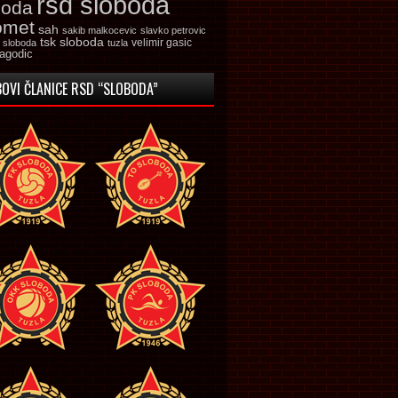
rsd sloboda
boda
omet
sah
sakib malkocevic
slavko petrovic
tsk sloboda
velimir gasic
k sloboda
tuzla
jagodic
OVI ČLANICE RSD “SLOBODA”