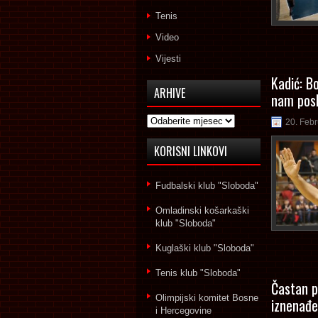
Tenis
Video
Vijesti
Kadić: Bo
ARHIVE
nam posl
Arhive
20. Feb
KORISNI LINKOVI
Fudbalski klub "Sloboda"
Omladinski košarkaški
klub "Sloboda"
Kuglaški klub "Sloboda"
Tenis klub "Sloboda"
Častan p
Olimpijski komitet Bosne
iznenađe
i Hercegovine