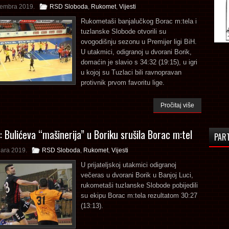
tembra 2019.
RSD Sloboda
,
Rukomet
,
Vijesti
Rukometaši banjalučkog Borac m:tela i
tuzlanske Slobode otvorili su
ovogodišnju sezonu u Premijer ligi BiH.
U utakmici, odigranoj u dvorani Borik,
domaćin je slavio s 34:32 (19:15), u igri
u kojoj su Tuzlaci bili ravnopravan
protivnik prvom favoritu lige.
Pročitaj više
 Bulićeva “mašinerija” u Boriku srušila Borac m:tel
PAR
uara 2019.
RSD Sloboda
,
Rukomet
,
Vijesti
U prijateljskoj utakmici odigranoj
večeras u dvorani Borik u Banjoj Luci,
rukometaši tuzlanske Slobode pobijedili
su ekipu Borac m:tela rezultatom 30:27
(13:13).