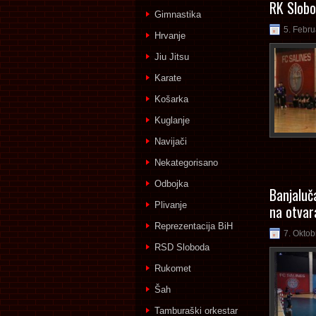
RK Slobo
Gimnastika
5. Febru
Hrvanje
Jiu Jitsu
Karate
Košarka
Kuglanje
Navijači
Nekategorisano
Odbojka
Banjaluča
Plivanje
na otvar
Reprezentacija BiH
7. Oktob
RSD Sloboda
Rukomet
Šah
Tamburaški orkestar