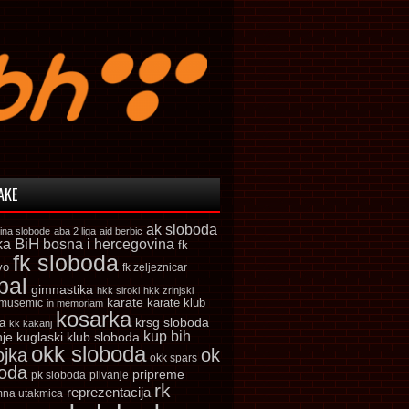
AKE
ak sloboda
ina slobode
aba 2 liga
aid berbic
ka
BiH
bosna i hercegovina
fk
fk sloboda
vo
fk zeljeznicar
bal
gimnastika
hkk siroki
hkk zrinjski
karate
karate klub
 musemic
in memoriam
kosarka
krsg sloboda
a
kk kakanj
kup bih
kuglaski klub sloboda
nje
okk sloboda
ojka
ok
okk spars
boda
pripreme
pk sloboda
plivanje
rk
reprezentacija
mna utakmica