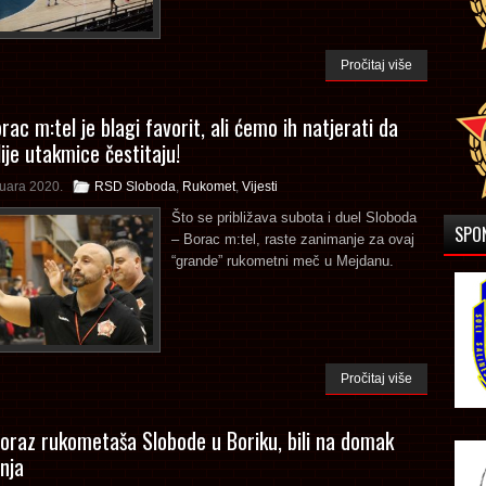
Pročitaj više
rac m:tel je blagi favorit, ali ćemo ih natjerati da
ije utakmice čestitaju!
ruara 2020.
RSD Sloboda
,
Rukomet
,
Vijesti
Što se približava subota i duel Sloboda
SPO
– Borac m:tel, raste zanimanje za ovaj
“grande” rukometni meč u Mejdanu.
Pročitaj više
oraz rukometaša Slobode u Boriku, bili na domak
nja