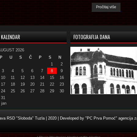
Pročitaj više
KALENDAR
FOTOGRAFIJA DANA
AUGUST 2026
P
U
S
Č
P
S
N
1
2
3
4
5
6
7
8
9
10
11
12
13
14
15
16
17
18
19
20
21
22
23
24
25
26
27
28
29
30
31
 jan
žava RSD "Sloboda" Tuzla | 2020 | Developed by
"PC Prva Pomoć" agencija za