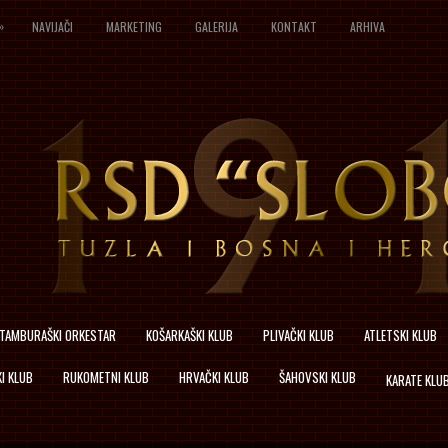
»
NAVIJAČI
MARKETING
GALERIJA
KONTAKT
ARHIVA
TAMBURAŠKI ORKESTAR
KOŠARKAŠKI KLUB
PLIVAČKI KLUB
ATLETSKI KLUB
I KLUB
RUKOMETNI KLUB
HRVAČKI KLUB
ŠAHOVSKI KLUB
KARATE KLU