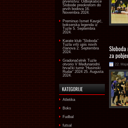
prvenstvu: Odbojkašice
Slobode preokretom do
prvih bodova
16.
Novembra 2024.
Preminuo Ismet Kavgić,
bokserska legenda iz
Tuzle
5. Septembra
2024.
Karate klub ˝Sloboda˝
Tuzla vrši upis novih
Sloboda 
članova
2. Septembra
2024.
za pobje
Gradonačelnik Tuzle
otvorio V Međunarodni
22. Maj
hrvački turnir “Husinski
Rudar” 2024
25. Augusta
2024.
KATEGORIJE
Atletika
Boks
Fudbal
futsal