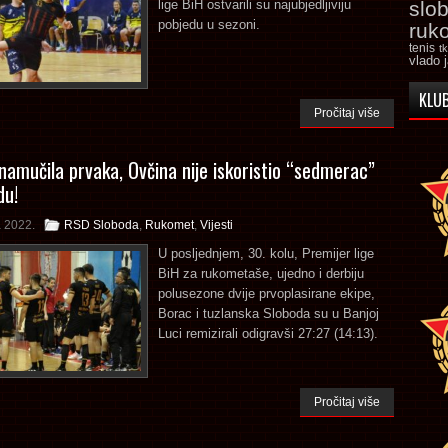
lige BiH ostvarili su najubjedljiviju
slo
pobjedu u sezoni.
ruk
tenis
t
vlado 
KLUB
Pročitaj više
namučila prvaka, Ovčina nije iskoristio “sedmerac”
du!
a 2022.
RSD Sloboda
,
Rukomet
,
Vijesti
U posljednjem, 30. kolu, Premijer lige
BiH za rukometaše, ujedno i derbiju
polusezone dvije prvoplasirane ekipe,
Borac i tuzlanska Sloboda su u Banjoj
Luci remizirali odigravši 27:27 (14:13).
Pročitaj više