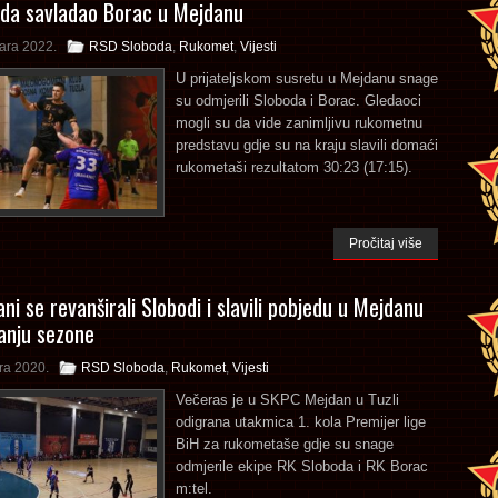
da savladao Borac u Mejdanu
ara 2022.
RSD Sloboda
,
Rukomet
,
Vijesti
U prijateljskom susretu u Mejdanu snage
su odmjerili Sloboda i Borac. Gledaoci
mogli su da vide zanimljivu rukometnu
predstavu gdje su na kraju slavili domaći
rukometaši rezultatom 30:23 (17:15).
Pročitaj više
ni se revanširali Slobodi i slavili pobjedu u Mejdanu
anju sezone
ra 2020.
RSD Sloboda
,
Rukomet
,
Vijesti
Večeras je u SKPC Mejdan u Tuzli
odigrana utakmica 1. kola Premijer lige
BiH za rukometaše gdje su snage
odmjerile ekipe RK Sloboda i RK Borac
m:tel.