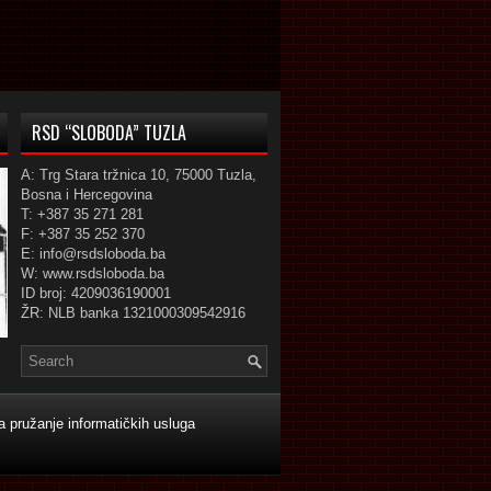
RSD “SLOBODA” TUZLA
A: Trg Stara tržnica 10, 75000 Tuzla,
Bosna i Hercegovina
T: +387 35 271 281
F: +387 35 252 370
E: info@rsdsloboda.ba
W: www.rsdsloboda.ba
ID broj: 4209036190001
ŽR: NLB banka 1321000309542916
 pružanje informatičkih usluga