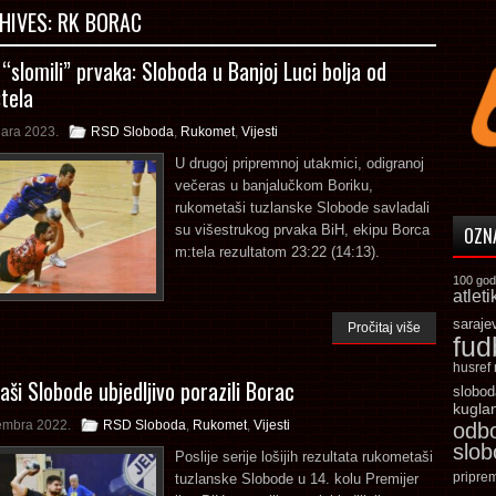
HIVES:
RK BORAC
“slomili” prvaka: Sloboda u Banjoj Luci bolja od
tela
uara 2023.
RSD Sloboda
,
Rukomet
,
Vijesti
U drugoj pripremnoj utakmici, odigranoj
večeras u banjalučkom Boriku,
rukometaši tuzlanske Slobode savladali
su višestrukog prvaka BiH, ekipu Borca
OZN
m:tela rezultatom 23:22 (14:13).
100 god
atleti
saraje
Pročitaj više
fud
husref
ši Slobode ubjedljivo porazili Borac
slobod
kugla
embra 2022.
RSD Sloboda
,
Rukomet
,
Vijesti
odb
slo
Poslije serije lošijih rezultata rukometaši
pripre
tuzlanske Slobode u 14. kolu Premijer