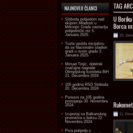
TAG ARC
NAJNOVIJI ČLANCI
U Boriku 
Sloboda pobjedom nad
ekipom Mladosti u
Borca m:
Mrkonjić Gradu nastavlja
pobjednički niz
5.
Januara 2025.
20. Jan
Tuzla uputila inicijativu
da se Nacionalni stadion
gradi u ovom gradu
3.
Januara 2025.
Mirsad Tinjić, dobitnik
značajne nagrade
Olimpijskog komiteta BiH
21. Decembra 2024.
105 godina RSD Sloboda
20. Decembra 2024.
Ponosni na 105 godina
postojanja
30. Novembra
Rukometa
2024.
Izvjestaj sa Balkanskog
11. Dec
prvenstva u boksu
22.
Novembra 2024.
Prva pobjeda u