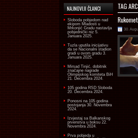
TAG ARC
NAJNOVIJI ČLANCI
Rukometa
Sloboda pobjedom nad
ekipom Mladosti u
Mrkonjić Gradu nastavlja
30. Aug
pobjednički niz
5.
Januara 2025.
Tuzla uputila inicijativu
da se Nacionalni stadion
gradi u ovom gradu
3.
Januara 2025.
Mirsad Tinjić, dobitnik
značajne nagrade
Olimpijskog komiteta BiH
21. Decembra 2024.
105 godina RSD Sloboda
20. Decembra 2024.
Ponosni na 105 godina
postojanja
30. Novembra
2024.
Izvjestaj sa Balkanskog
prvenstva u boksu
22.
Novembra 2024.
Prva pobjeda u