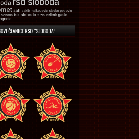
rsd sloboda
boda
omet
sah
sakib malkocevic
slavko petrovic
tsk sloboda
velimir gasic
k sloboda
tuzla
jagodic
OVI ČLANICE RSD “SLOBODA”