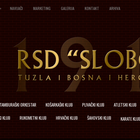
»
NAVIJAČI
MARKETING
GALERIJA
KONTAKT
ARHIVA
TAMBURAŠKI ORKESTAR
KOŠARKAŠKI KLUB
PLIVAČKI KLUB
ATLETSKI KLUB
I KLUB
RUKOMETNI KLUB
HRVAČKI KLUB
ŠAHOVSKI KLUB
KARATE KLU