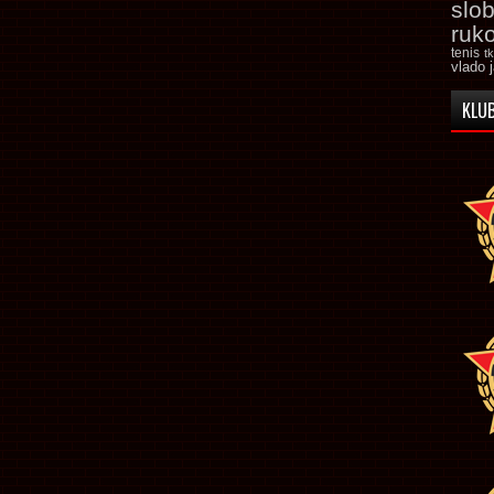
slo
ruk
tenis
t
vlado 
KLUB