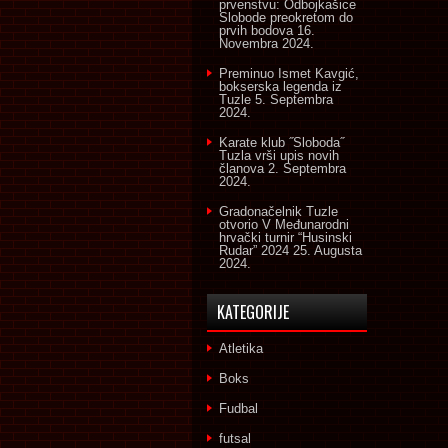
prvenstvu: Odbojkašice
Slobode preokretom do
prvih bodova
16.
Novembra 2024.
Preminuo Ismet Kavgić,
bokserska legenda iz
Tuzle
5. Septembra
2024.
Karate klub ˝Sloboda˝
Tuzla vrši upis novih
članova
2. Septembra
2024.
Gradonačelnik Tuzle
otvorio V Međunarodni
hrvački turnir “Husinski
Rudar” 2024
25. Augusta
2024.
KATEGORIJE
Atletika
Boks
Fudbal
futsal