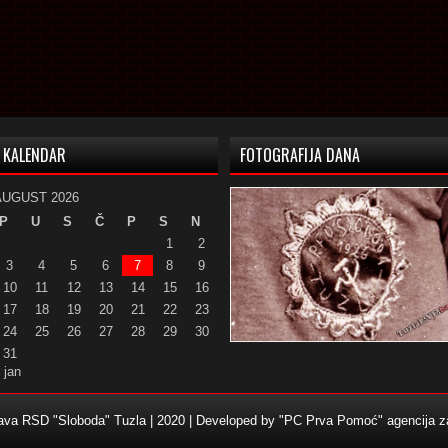
KALENDAR
FOTOGRAFIJA DANA
AUGUST 2026
P
U
S
Č
P
S
N
1
2
3
4
5
6
7
8
9
10
11
12
13
14
15
16
17
18
19
20
21
22
23
24
25
26
27
28
29
30
31
 jan
žava RSD "Sloboda" Tuzla | 2020 | Developed by
"PC Prva Pomoć" agencija za