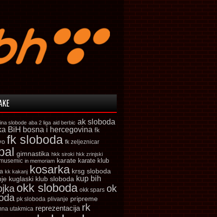
AKE
ak sloboda
ina slobode
aba 2 liga
aid berbic
ka
BiH
bosna i hercegovina
fk
fk sloboda
vo
fk zeljeznicar
bal
gimnastika
hkk siroki
hkk zrinjski
karate
karate klub
 musemic
in memoriam
kosarka
krsg sloboda
a
kk kakanj
kup bih
kuglaski klub sloboda
nje
okk sloboda
ojka
ok
okk spars
boda
pripreme
pk sloboda
plivanje
rk
reprezentacija
mna utakmica