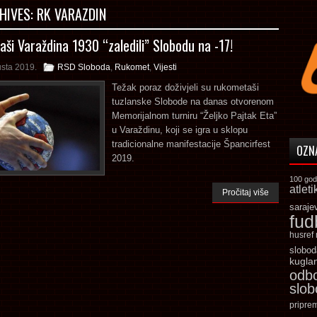
HIVES:
RK VARAZDIN
ši Varaždina 1930 “zaledili” Slobodu na -17!
usta 2019.
RSD Sloboda
,
Rukomet
,
Vijesti
Težak poraz doživjeli su rukometaši
tuzlanske Slobode na danas otvorenom
Memorijalnom turniru “Željko Pajtak Eta”
u Varaždinu, koji se igra u sklopu
tradicionalne manifestacije Špancirfest
OZN
2019.
100 god
atleti
Pročitaj više
saraje
fud
husref
slobod
kugla
odb
slo
pripre