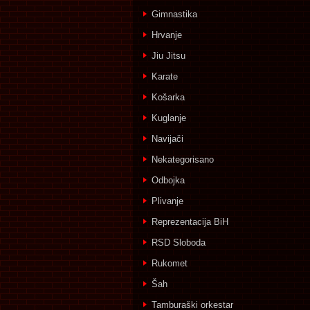
Gimnastika
Hrvanje
Jiu Jitsu
Karate
Košarka
Kuglanje
Navijači
Nekategorisano
Odbojka
Plivanje
Reprezentacija BiH
RSD Sloboda
Rukomet
Šah
Tamburaški orkestar