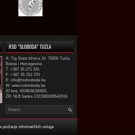
RSD “SLOBODA” TUZLA
A: Trg Stara tržnica 10, 75000 Tuzla,
Bosna i Hercegovina
T: +387 35 271 281
F: +387 35 252 370
E: info@rsdsloboda.ba
W: www.rsdsloboda.ba
ID broj: 4209036190001
ŽR: NLB banka 1321000309542916
 pružanje informatičkih usluga