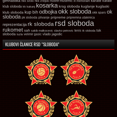
gimnastika
karate
karate
husref musemic
hkk siroki
hkk zrinjski
in memoriam
kosarka
krsg sloboda
kuglaski
klub sloboda
kuglanje
kk kakanj
okk sloboda
odbojka
ok
kup bih
klub sloboda
okk spars
sloboda
pripreme
pk sloboda
plivanje
pripremna utakmica
rsd sloboda
rk sloboda
reprezentacija
rukomet
tsk
sah
sakib malkocevic
slavko petrovic
tenis
tk sloboda
sloboda
vlado jagodic
velimir gasic
tuzla
KLUBOVI ČLANICE RSD “SLOBODA”