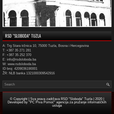
RSD “SLOBODA” TUZLA
A: Trg Stara tržnica 10, 75000 Tuzla, Bosna i Hercegovina
T: +387 35 271 281
F: +387 35 252 370
E: info@rsdsloboda.ba
W: www.rsdsloboda.ba
ID broj: 4209036190001
ŽR: NLB banka 1321000309542916
© Copyright | Sva prava zadržava RSD "Sloboda" Tuzla | 2020 |
Developed by
"PC Prva Pomoć" agencija za pružanje informatičkih
usluga