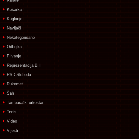
Karate
Košarka
Kuglanje
Navijači
Nekategorisano
Odbojka
Plivanje
Reprezentacija BiH
RSD Sloboda
Rukomet
Šah
Tamburaški orkestar
Tenis
Video
Vijesti