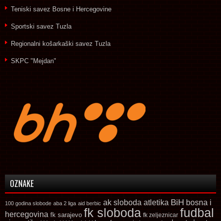
Teniski savez Bosne i Hercegovine
Sportski savez Tuzla
Regionalni košarkaški savez Tuzla
SKPC "Mejdan"
OZNAKE
ak sloboda
atletika
BiH
bosna i
100 godina slobode
aba 2 liga
aid berbic
fk sloboda
fudbal
hercegovina
fk sarajevo
fk zeljeznicar