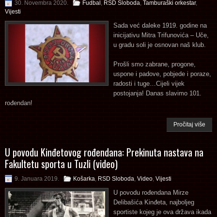
30. Novembra 2020.
Fudbal
,
RSD Sloboda
,
Tamburaški orkestar
,
Vijesti
Sada već daleke 1919. godine na
inicijativu Mitra Trifunovića – Uče,
u gradu soli je osnovan naš klub.
Prošli smo zabrane, progone,
uspone i padove, pobjede i poraze,
radosti i tuge…Cijeli vijek
postojanja! Danas slavimo 101.
rođendan!
Pročitaj više
U povodu Kinđetovog rođendana: Prekinuta nastava na
Fakultetu sporta u Tuzli (video)
9. Januara 2019.
Košarka
,
RSD Sloboda
,
Video
,
Vijesti
U povodu rođendana Mirze
Delibašića Kinđeta, najboljeg
sportiste kojeg je ova država ikada