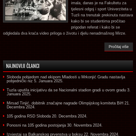
imala, danas je na Fakultetu za
tjelesni odgoj i sport Univerziteta u
Tuzli na trenutak prekinuta nastava
kako bi se studentima pročitao
prigodan referat i kako bi se
odgledala dva kraća video priloga o životu i djelu nenadmašnog Mirze.
Pročitaj više
NAJNOVIJI ČLANCI
Sloboda pobjedom nad ekipom Mladosti u Mrkonjić Gradu nastavlja
pobjednički niz
5. Januara 2025.
Tuzla uputila inicijativu da se Nacionalni stadion gradi u ovom gradu
3.
Januara 2025.
Mirsad Tinjić, dobitnik značajne nagrade Olimpijskog komiteta BiH
21.
Decembra 2024.
105 godina RSD Sloboda
20. Decembra 2024.
Ponosni na 105 godina postojanja
30. Novembra 2024.
Izvjestaj sa Balkanskog prvenstva u boksu
22. Novembra 2024.