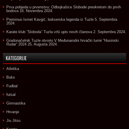
Prva pobjeda u prvenstvu: Odbojkašice Slobode preokretom do prvih
bodova
16. Novembra 2024.
Preminuo Ismet Kavgić, bokserska legenda iz Tuzle
5. Septembra
2024.
Karate klub ˝Sloboda˝ Tuzla vrši upis novih članova
2. Septembra 2024.
Gradonačelnik Tuzle otvorio V Međunarodni hrvački turnir “Husinski
Rudar” 2024
25. Augusta 2024.
KATEGORIJE
Atletika
Boks
Fudbal
futsal
Gimnastika
Hrvanje
Jiu Jitsu