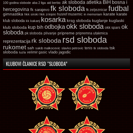
ak sloboda
atletika
BiH
bosna i
100 godina slobode
aba 2 liga
aid berbic
fk sloboda
fudbal
hercegovina
fk sarajevo
fk zeljeznicar
gimnastika
karate
karate
husref musemic
hkk siroki
hkk zrinjski
in memoriam
kosarka
krsg sloboda
kuglaski
klub sloboda
kuglanje
kk kakanj
okk sloboda
odbojka
ok
kup bih
klub sloboda
okk spars
sloboda
pripreme
pk sloboda
plivanje
pripremna utakmica
rsd sloboda
rk sloboda
reprezentacija
rukomet
tsk
sah
sakib malkocevic
slavko petrovic
tenis
tk sloboda
sloboda
vlado jagodic
velimir gasic
tuzla
KLUBOVI ČLANICE RSD “SLOBODA”