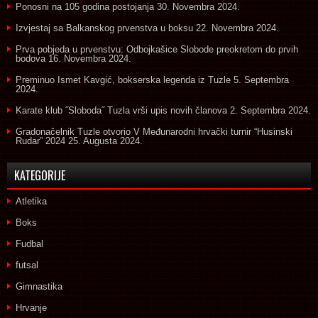
Ponosni na 105 godina postojanja
30. Novembra 2024.
Izvjestaj sa Balkanskog prvenstva u boksu
22. Novembra 2024.
Prva pobjeda u prvenstvu: Odbojkašice Slobode preokretom do prvih
bodova
16. Novembra 2024.
Preminuo Ismet Kavgić, bokserska legenda iz Tuzle
5. Septembra
2024.
Karate klub ˝Sloboda˝ Tuzla vrši upis novih članova
2. Septembra 2024.
Gradonačelnik Tuzle otvorio V Međunarodni hrvački turnir “Husinski
Rudar” 2024
25. Augusta 2024.
KATEGORIJE
Atletika
Boks
Fudbal
futsal
Gimnastika
Hrvanje