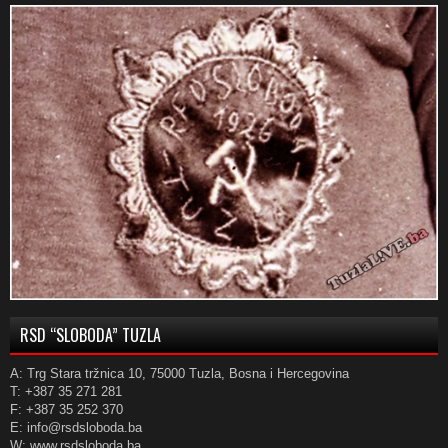
RSD “SLOBODA” TUZLA
A: Trg Stara tržnica 10, 75000 Tuzla, Bosna i Hercegovina
T: +387 35 271 281
F: +387 35 252 370
E: info@rsdsloboda.ba
W: www.rsdsloboda.ba