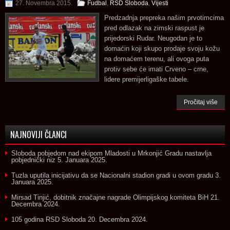
27. Novembra 2015.
Fudbal
,
RSD Sloboda
,
Vijesti
Predzadnja prepreka našim prvotimcima
pred odlazak na zimski raspust je
prijedorski Rudar. Neugodan je to
domaćin koji skupo prodaje svoju kožu
na domaćem terenu, ali ovoga puta
protiv sebe će imati Crveno – crne,
lidere premijerligaške tabele.
Pročitaj više
NAJNOVIJI ČLANCI
Sloboda pobjedom nad ekipom Mladosti u Mrkonjić Gradu nastavlja
pobjednički niz
5. Januara 2025.
Tuzla uputila inicijativu da se Nacionalni stadion gradi u ovom gradu
3.
Januara 2025.
Mirsad Tinjić, dobitnik značajne nagrade Olimpijskog komiteta BiH
21.
Decembra 2024.
105 godina RSD Sloboda
20. Decembra 2024.