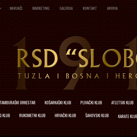
»
NAVIJAČI
MARKETING
GALERIJA
KONTAKT
ARHIVA
TAMBURAŠKI ORKESTAR
KOŠARKAŠKI KLUB
PLIVAČKI KLUB
ATLETSKI KLUB
I KLUB
RUKOMETNI KLUB
HRVAČKI KLUB
ŠAHOVSKI KLUB
KARATE KLU