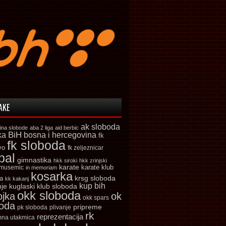
AKE
ak sloboda
ina slobode
aba 2 liga
aid berbic
ka
BiH
bosna i hercegovina
fk
fk sloboda
vo
fk zeljeznicar
bal
gimnastika
hkk siroki
hkk zrinjski
karate
karate klub
 musemic
in memoriam
kosarka
krsg sloboda
a
kk kakanj
kup bih
kuglaski klub sloboda
nje
okk sloboda
ojka
ok
okk spars
boda
pripreme
pk sloboda
plivanje
rk
reprezentacija
mna utakmica