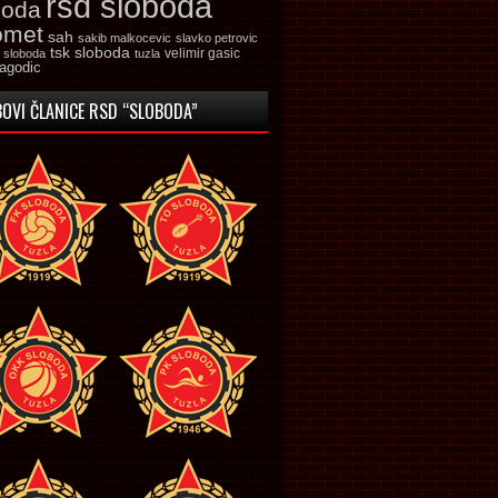
rsd sloboda
boda
omet
sah
sakib malkocevic
slavko petrovic
tsk sloboda
velimir gasic
k sloboda
tuzla
jagodic
OVI ČLANICE RSD “SLOBODA”