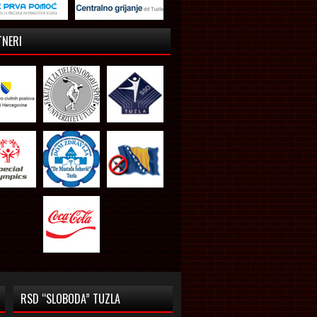
TNERI
RSD “SLOBODA” TUZLA