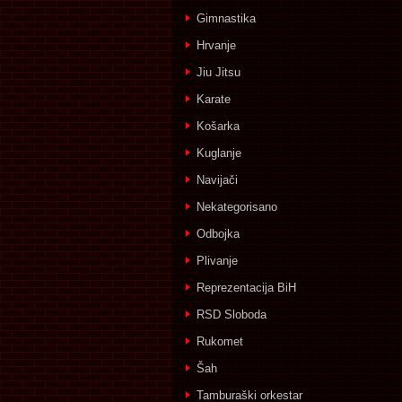
Gimnastika
Hrvanje
Jiu Jitsu
Karate
Košarka
Kuglanje
Navijači
Nekategorisano
Odbojka
Plivanje
Reprezentacija BiH
RSD Sloboda
Rukomet
Šah
Tamburaški orkestar