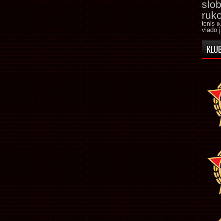
slo
ruk
tenis
t
vlado 
KLUB