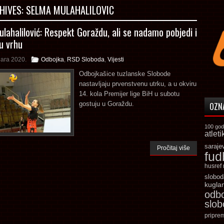
HIVES:
SELMA MULAHALILOVIC
lahalilović: Respekt Goraždu, ali se nadamo pobjedi i
u vrhu
uara 2020.
Odbojka
,
RSD Sloboda
,
Vijesti
Odbojkašice tuzlanske Slobode
nastavljaju prvenstvenu utrku, a u okviru
14. kola Premijer lige BiH u subotu
gostuju u Goraždu.
OZN
100 god
atleti
saraje
Pročitaj više
fud
husref
slobod
kugla
odb
slo
pripre