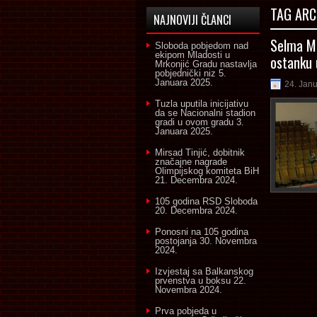
TAG ARC
NAJNOVIJI ČLANCI
Selma Mu
Sloboda pobjedom nad
ekipom Mladosti u
ostanku 
Mrkonjić Gradu nastavlja
pobjednički niz
5.
Januara 2025.
24. Jan
Tuzla uputila inicijativu
da se Nacionalni stadion
gradi u ovom gradu
3.
Januara 2025.
Mirsad Tinjić, dobitnik
značajne nagrade
Olimpijskog komiteta BiH
21. Decembra 2024.
105 godina RSD Sloboda
20. Decembra 2024.
Ponosni na 105 godina
postojanja
30. Novembra
2024.
Izvjestaj sa Balkanskog
prvenstva u boksu
22.
Novembra 2024.
Prva pobjeda u