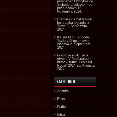
prvenstvu: Odbojkašice
Slobode preokretom do
prvih bodova
16.
Novembra 2024.
Preminuo Ismet Kavgić,
bokserska legenda iz
Tuzle
5. Septembra
2024.
Karate klub ˝Sloboda˝
Tuzla vrši upis novih
članova
2. Septembra
2024.
Gradonačelnik Tuzle
otvorio V Međunarodni
hrvački turnir “Husinski
Rudar” 2024
25. Augusta
2024.
KATEGORIJE
Atletika
Boks
Fudbal
futsal