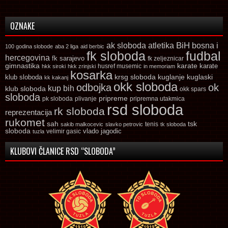
OZNAKE
ak sloboda
atletika
BiH
bosna i
100 godina slobode
aba 2 liga
aid berbic
fk sloboda
fudbal
hercegovina
fk sarajevo
fk zeljeznicar
gimnastika
karate
karate
husref musemic
hkk siroki
hkk zrinjski
in memoriam
kosarka
krsg sloboda
kuglaski
klub sloboda
kuglanje
kk kakanj
okk sloboda
odbojka
ok
kup bih
klub sloboda
okk spars
sloboda
pripreme
pk sloboda
plivanje
pripremna utakmica
rsd sloboda
rk sloboda
reprezentacija
rukomet
tsk
sah
sakib malkocevic
slavko petrovic
tenis
tk sloboda
sloboda
vlado jagodic
velimir gasic
tuzla
KLUBOVI ČLANICE RSD “SLOBODA”