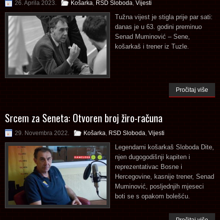
26. Aprila 2023.
Košarka
,
RSD Sloboda
,
Vijesti
Tužna vijest je stigla prije par sati:
danas je u 63. godini preminuo
Senad Muminović – Sene,
košarkaš i trener iz Tuzle.
Pročitaj više
Srcem za Seneta: Otvoren broj žiro-računa
29. Novembra 2022.
Košarka
,
RSD Sloboda
,
Vijesti
Legendarni košarkaš Sloboda Dite,
njen dugogodišnji kapiten i
reprezentativac Bosne i
Hercegovine, kasnije trener, Senad
Muminović, posljednjih mjeseci
boti se s opakom bolešću.
Pročitaj više