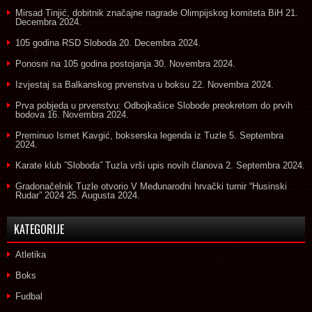
Mirsad Tinjić, dobitnik značajne nagrade Olimpijskog komiteta BiH
21.
Decembra 2024.
105 godina RSD Sloboda
20. Decembra 2024.
Ponosni na 105 godina postojanja
30. Novembra 2024.
Izvjestaj sa Balkanskog prvenstva u boksu
22. Novembra 2024.
Prva pobjeda u prvenstvu: Odbojkašice Slobode preokretom do prvih
bodova
16. Novembra 2024.
Preminuo Ismet Kavgić, bokserska legenda iz Tuzle
5. Septembra
2024.
Karate klub ˝Sloboda˝ Tuzla vrši upis novih članova
2. Septembra 2024.
Gradonačelnik Tuzle otvorio V Međunarodni hrvački turnir “Husinski
Rudar” 2024
25. Augusta 2024.
KATEGORIJE
Atletika
Boks
Fudbal