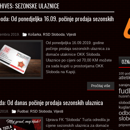
HIVES:
SEZONSKE ULAZNICE
oda: Od ponedjeljka 16.09. počinje prodaja sezonskih
tembra 2019.
Košarka
,
RSD Sloboda
,
Vijesti
Od ponedjeljka 16.09.2019. godine
počinje prodaja sezonskih ulaznica za
domaće utakmice OKK Sloboda.
Ulaznice po cijeni od 70,00 KM možete
OZN
za sada kupiti u prostorijama OKK
Sloboda na Kapiji.
100 god
atleti
saraje
Pročitaj više
fud
husref
da: Od danas počinje prodaja sezonskih ulaznica
slobod
kugla
 2018.
Fudbal
,
RSD Sloboda
,
Vijesti
odb
slo
Uprava FK “Sloboda” Tuzla odredila je
pripre
cijene sezonskih ulaznica za domaće