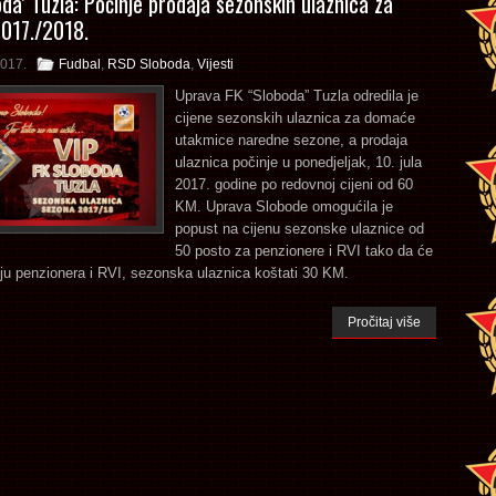
oda’ Tuzla: Počinje prodaja sezonskih ulaznica za
017./2018.
2017.
Fudbal
,
RSD Sloboda
,
Vijesti
Uprava FK “Sloboda” Tuzla odredila je
cijene sezonskih ulaznica za domaće
utakmice naredne sezone, a prodaja
ulaznica počinje u ponedjeljak, 10. jula
2017. godine po redovnoj cijeni od 60
KM. Uprava Slobode omogućila je
popust na cijenu sezonske ulaznice od
50 posto za penzionere i RVI tako da će
ju penzionera i RVI, sezonska ulaznica koštati 30 KM.
Pročitaj više