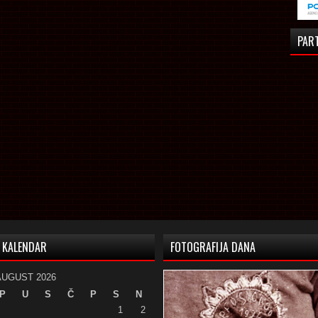
PAR
KALENDAR
FOTOGRAFIJA DANA
AUGUST 2026
P
U
S
Č
P
S
N
1
2