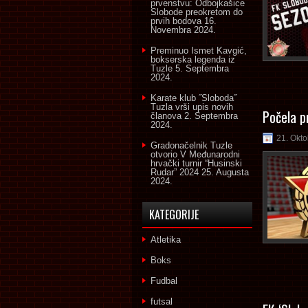
prvenstvu: Odbojkašice
Slobode preokretom do
prvih bodova
16.
Novembra 2024.
Preminuo Ismet Kavgić,
bokserska legenda iz
Tuzle
5. Septembra
2024.
Karate klub ˝Sloboda˝
Tuzla vrši upis novih
Počela p
članova
2. Septembra
2024.
21. Okto
Gradonačelnik Tuzle
otvorio V Međunarodni
hrvački turnir “Husinski
Rudar” 2024
25. Augusta
2024.
KATEGORIJE
Atletika
Boks
Fudbal
futsal