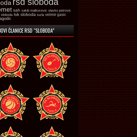
rsd sloboda
boda
omet
sah
sakib malkocevic
slavko petrovic
tsk sloboda
velimir gasic
k sloboda
tuzla
jagodic
OVI ČLANICE RSD “SLOBODA”