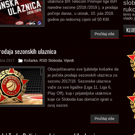
utakmice BH Telecom Premijer lige BiH
slo
naredne sezone (2018./2019.), a prodaja
ruk
počinje danas, u utorak, 10. jula 2018.
tenis
t
vlado 
godine po redovnoj cijeni od 50 KM.
KLUB
Pročitaj više
rodaja sezonskih ulaznica
bra 2017.
Košarka
,
RSD Sloboda
,
Vijesti
Obavještavamo sve ljubitelje košarke da
je počela prodaja sezonskih ulaznica za
sezonu 2017/18. Sezonske ulaznice
važe za sve ligaške (Liga 11, Liga 6,
Play Off), kup i prijateljske utakmice
koje će Sloboda kao domaćin igrati u
ovoj sezoni.
Pročitaj više