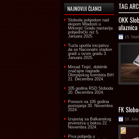
TAG ARC
NAJNOVIJI ČLANCI
OKK Slob
Sloboda pobjedom nad
ekipom Mladosti u
ulaznica
Mrkonjić Gradu nastavlja
pobjednički niz
5.
Januara 2025.
15. Sep
Tuzla uputila inicijativu
da se Nacionalni stadion
gradi u ovom gradu
3.
Januara 2025.
Mirsad Tinjić, dobitnik
značajne nagrade
Olimpijskog komiteta BiH
21. Decembra 2024.
105 godina RSD Sloboda
20. Decembra 2024.
Ponosni na 105 godina
postojanja
30. Novembra
FK Slobo
2024.
Izvjestaj sa Balkanskog
10. Jula
prvenstva u boksu
22.
Novembra 2024.
Prva pobjeda u