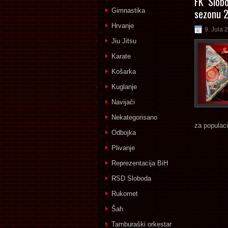
FK ‘Slob
sezonu 2
Gimnastika
Hrvanje
9. Jula 
Jiu Jitsu
Karate
Košarka
Kuglanje
Navijači
Nekategorisano
za populaci
Odbojka
Plivanje
Reprezentacija BiH
RSD Sloboda
Rukomet
Šah
Tamburaški orkestar