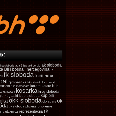
AKE
ak sloboda
ina slobode
aba 2 liga
aid berbic
ka
BiH
bosna i hercegovina
fk
fk sloboda
vo
fk zeljeznicar
bal
gimnastika
hkk siroki
hkk zrinjski
karate
karate klub
 musemic
in memoriam
kosarka
krsg sloboda
a
kk kakanj
kup bih
kuglaski klub sloboda
nje
okk sloboda
ojka
ok
okk spars
boda
pripreme
pk sloboda
plivanje
rk
reprezentacija
mna utakmica