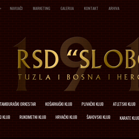
»
NAVIJAČI
MARKETING
GALERIJA
KONTAKT
ARHIVA
TAMBURAŠKI ORKESTAR
KOŠARKAŠKI KLUB
PLIVAČKI KLUB
ATLETSKI KLUB
I KLUB
RUKOMETNI KLUB
HRVAČKI KLUB
ŠAHOVSKI KLUB
KARATE KLU