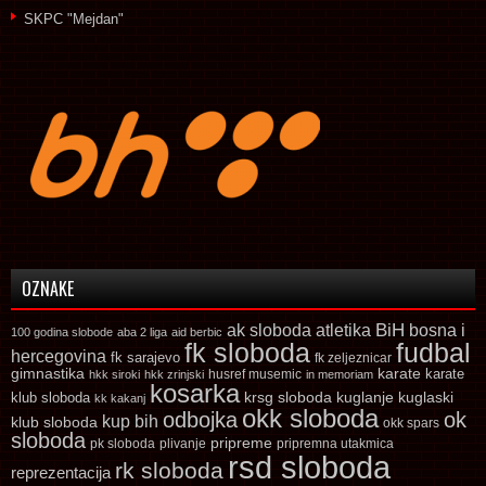
SKPC "Mejdan"
OZNAKE
ak sloboda
atletika
BiH
bosna i
100 godina slobode
aba 2 liga
aid berbic
fk sloboda
fudbal
hercegovina
fk sarajevo
fk zeljeznicar
gimnastika
karate
karate
husref musemic
hkk siroki
hkk zrinjski
in memoriam
kosarka
krsg sloboda
kuglaski
klub sloboda
kuglanje
kk kakanj
okk sloboda
odbojka
ok
kup bih
klub sloboda
okk spars
sloboda
pripreme
pk sloboda
plivanje
pripremna utakmica
rsd sloboda
rk sloboda
reprezentacija