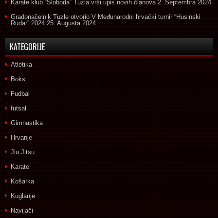
Karate klub ˝Sloboda˝ Tuzla vrši upis novih članova
2. Septembra 2024.
Gradonačelnik Tuzle otvorio V Međunarodni hrvački turnir “Husinski
Rudar” 2024
25. Augusta 2024.
KATEGORIJE
Atletika
Boks
Fudbal
futsal
Gimnastika
Hrvanje
Jiu Jitsu
Karate
Košarka
Kuglanje
Navijači