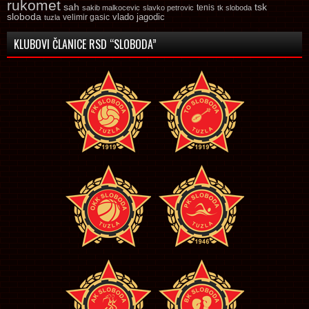
rukomet
tsk
sah
sakib malkocevic
slavko petrovic
tenis
tk sloboda
sloboda
vlado jagodic
velimir gasic
tuzla
KLUBOVI ČLANICE RSD “SLOBODA”