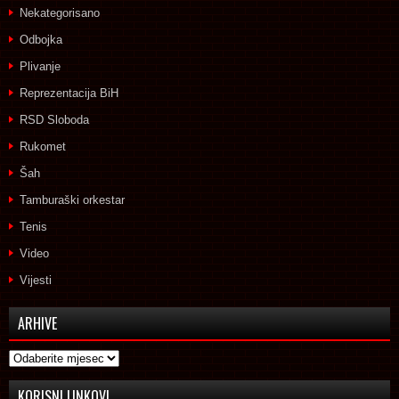
Nekategorisano
Odbojka
Plivanje
Reprezentacija BiH
RSD Sloboda
Rukomet
Šah
Tamburaški orkestar
Tenis
Video
Vijesti
ARHIVE
Arhive
KORISNI LINKOVI