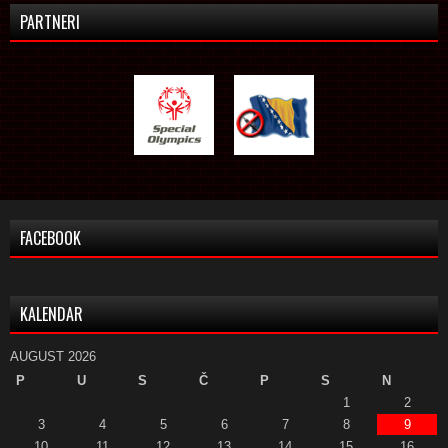
PARTNERI
FACEBOOK
KALENDAR
AUGUST 2026
P
U
S
Č
P
S
N
1
2
3
4
5
6
7
8
9
10
11
12
13
14
15
16