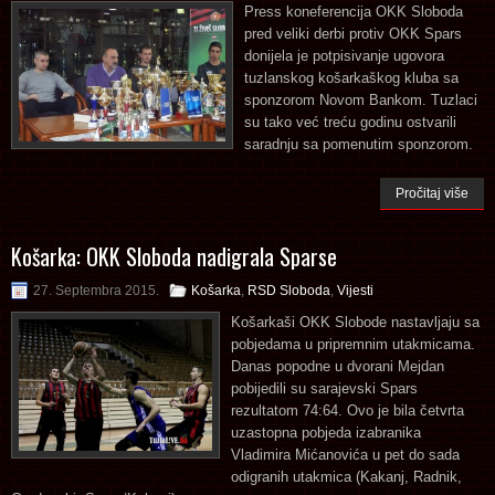
Press koneferencija OKK Sloboda
pred veliki derbi protiv OKK Spars
donijela je potpisivanje ugovora
tuzlanskog košarkaškog kluba sa
sponzorom Novom Bankom. Tuzlaci
su tako već treću godinu ostvarili
saradnju sa pomenutim sponzorom.
Pročitaj više
Košarka: OKK Sloboda nadigrala Sparse
27. Septembra 2015.
Košarka
,
RSD Sloboda
,
Vijesti
Košarkaši OKK Slobode nastavljaju sa
pobjedama u pripremnim utakmicama.
Danas popodne u dvorani Mejdan
pobijedili su sarajevski Spars
rezultatom 74:64. Ovo je bila četvrta
uzastopna pobjeda izabranika
Vladimira Mićanovića u pet do sada
odigranih utakmica (Kakanj, Radnik,