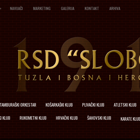
»
NAVIJAČI
MARKETING
GALERIJA
KONTAKT
ARHIVA
TAMBURAŠKI ORKESTAR
KOŠARKAŠKI KLUB
PLIVAČKI KLUB
ATLETSKI KLUB
I KLUB
RUKOMETNI KLUB
HRVAČKI KLUB
ŠAHOVSKI KLUB
KARATE KLU