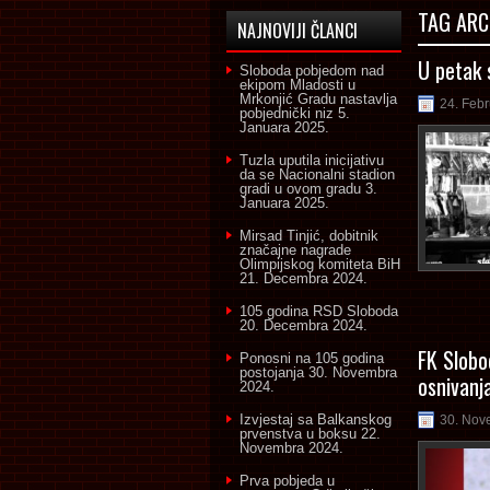
TAG ARC
NAJNOVIJI ČLANCI
U petak 
Sloboda pobjedom nad
ekipom Mladosti u
Mrkonjić Gradu nastavlja
24. Feb
pobjednički niz
5.
Januara 2025.
Tuzla uputila inicijativu
da se Nacionalni stadion
gradi u ovom gradu
3.
Januara 2025.
Mirsad Tinjić, dobitnik
značajne nagrade
Olimpijskog komiteta BiH
21. Decembra 2024.
105 godina RSD Sloboda
20. Decembra 2024.
FK Slobo
Ponosni na 105 godina
postojanja
30. Novembra
osnivanja
2024.
Izvjestaj sa Balkanskog
30. Nov
prvenstva u boksu
22.
Novembra 2024.
Prva pobjeda u