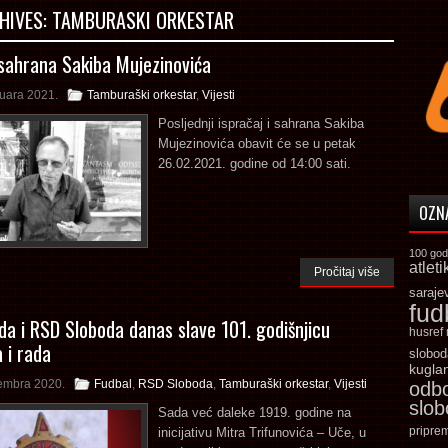
HIVES:
TAMBURASKI ORKESTAR
sahrana Sakiba Mujezinovića
ruara 2021.
Tamburaški orkestar
,
Vijesti
Posljednji ispračaj i sahrana Sakiba
Mujezinovića obavit će se u petak
26.02.2021. godine od 14:00 sati.
OZN
100 god
atleti
Pročitaj više
saraje
fud
da i RSD Sloboda danas slave 101. godišnjicu
husref
 i rada
slobod
kugla
embra 2020.
Fudbal
,
RSD Sloboda
,
Tamburaški orkestar
,
Vijesti
odb
slo
Sada već daleke 1919. godine na
pripre
inicijativu Mitra Trifunovića – Uče, u