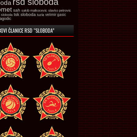
rsd sloboda
boda
omet
sah
sakib malkocevic
slavko petrovic
tsk sloboda
velimir gasic
k sloboda
tuzla
jagodic
OVI ČLANICE RSD “SLOBODA”