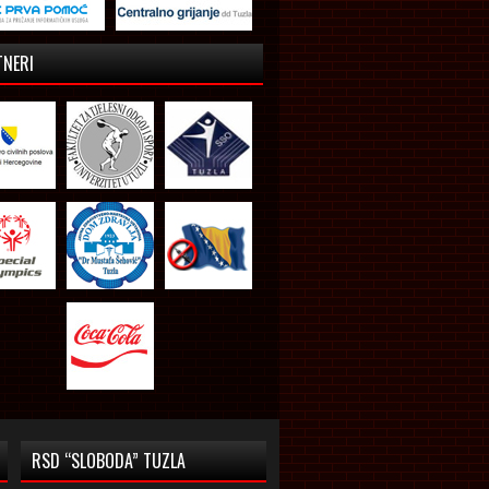
TNERI
RSD “SLOBODA” TUZLA