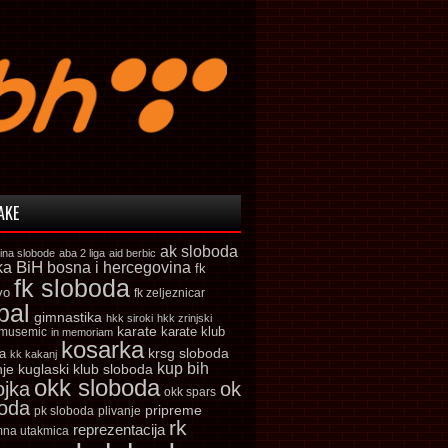
AKE
ak sloboda
ina slobode
aba 2 liga
aid berbic
ka
BiH
bosna i hercegovina
fk
fk sloboda
vo
fk zeljeznicar
bal
gimnastika
hkk siroki
hkk zrinjski
karate
karate klub
 musemic
in memoriam
kosarka
krsg sloboda
a
kk kakanj
kup bih
kuglaski klub sloboda
nje
okk sloboda
ojka
ok
okk spars
boda
pripreme
pk sloboda
plivanje
rk
reprezentacija
mna utakmica