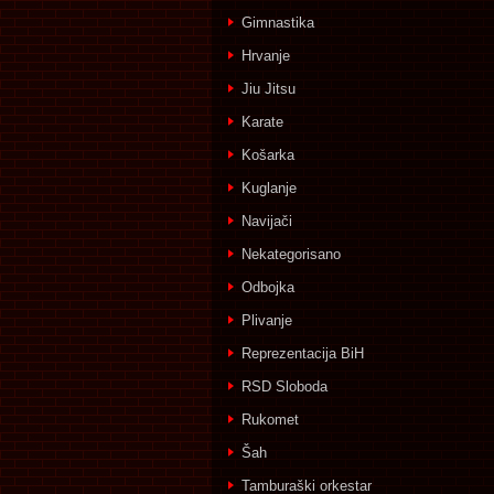
Gimnastika
Hrvanje
Jiu Jitsu
Karate
Košarka
Kuglanje
Navijači
Nekategorisano
Odbojka
Plivanje
Reprezentacija BiH
RSD Sloboda
Rukomet
Šah
Tamburaški orkestar