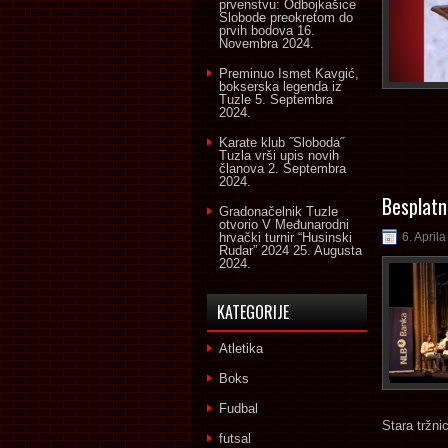
prvenstvu: Odbojkašice
Slobode preokretom do
prvih bodova
16.
Novembra 2024.
Preminuo Ismet Kavgić,
bokserska legenda iz
Tuzle
5. Septembra
2024.
Karate klub ˝Sloboda˝
Tuzla vrši upis novih
članova
2. Septembra
2024.
Besplatn
Gradonačelnik Tuzle
otvorio V Međunarodni
hrvački turnir “Husinski
6. April
Rudar” 2024
25. Augusta
2024.
KATEGORIJE
Atletika
Boks
Fudbal
Stara tržnic
futsal