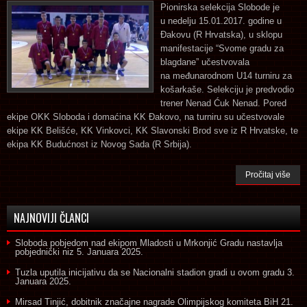
Pionirska selekcija Slobode je
u nedelju 15.01.2017. godine u
Đakovu (R Hrvatska), u sklopu
manifestacije “Svome gradu za
blagdane” učestvovala
na međunarodnom U14 turniru za
košarkaše. Selekciju je predvodio
trener Nenad Ćuk Nenad. Pored
ekipe OKK Sloboda i domaćina KK Đakovo, na turniru su učestvovale
ekipe KK Belišće, KK Vinkovci, KK Slavonski Brod sve iz R Hrvatske, te
ekipa KK Budućnost iz Novog Sada (R Srbija).
Pročitaj više
NAJNOVIJI ČLANCI
Sloboda pobjedom nad ekipom Mladosti u Mrkonjić Gradu nastavlja
pobjednički niz
5. Januara 2025.
Tuzla uputila inicijativu da se Nacionalni stadion gradi u ovom gradu
3.
Januara 2025.
Mirsad Tinjić, dobitnik značajne nagrade Olimpijskog komiteta BiH
21.