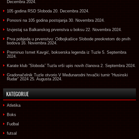
Decembra 2024.
105 godina RSD Sloboda
20. Decembra 2024.
Ponosni na 105 godina postojanja
30. Novembra 2024.
Izvjestaj sa Balkanskog prvenstva u boksu
22. Novembra 2024.
Prva pobjeda u prvenstvu: Odbojkašice Slobode preokretom do prvih
bodova
16. Novembra 2024.
Preminuo Ismet Kavgić, bokserska legenda iz Tuzle
5. Septembra
2024.
Karate klub ˝Sloboda˝ Tuzla vrši upis novih članova
2. Septembra 2024.
Gradonačelnik Tuzle otvorio V Međunarodni hrvački turnir “Husinski
Rudar” 2024
25. Augusta 2024.
KATEGORIJE
Atletika
Boks
Fudbal
futsal