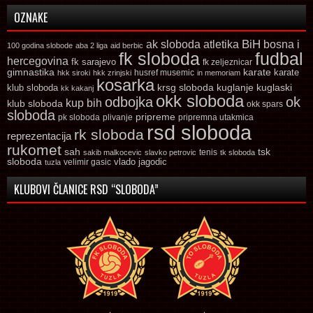
OZNAKE
ak sloboda
atletika
BiH
bosna i
100 godina slobode
aba 2 liga
aid berbic
fk sloboda
fudbal
hercegovina
fk sarajevo
fk zeljeznicar
gimnastika
karate
karate
husref musemic
hkk siroki
hkk zrinjski
in memoriam
kosarka
krsg sloboda
kuglaski
klub sloboda
kuglanje
kk kakanj
okk sloboda
odbojka
ok
kup bih
klub sloboda
okk spars
sloboda
pripreme
pk sloboda
plivanje
pripremna utakmica
rsd sloboda
rk sloboda
reprezentacija
rukomet
tsk
sah
sakib malkocevic
slavko petrovic
tenis
tk sloboda
sloboda
vlado jagodic
velimir gasic
tuzla
KLUBOVI ČLANICE RSD “SLOBODA”