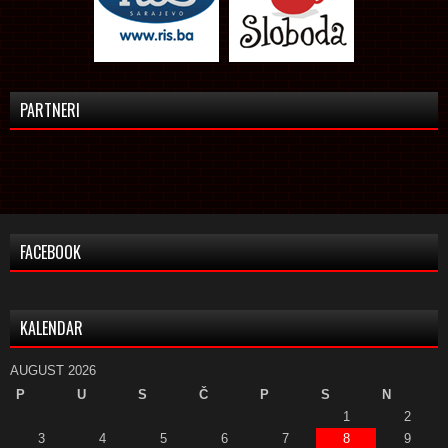
PARTNERI
FACEBOOK
KALENDAR
AUGUST 2026
P
U
S
Č
P
S
N
1
2
3
4
5
6
7
8
9