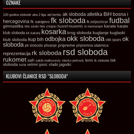
OZNAKE
ak sloboda
atletika
BiH
bosna i
100 godina slobode
aba 2 liga
aid berbic
fk sloboda
fudbal
hercegovina
fk sarajevo
fk zeljeznicar
gimnastika
karate
karate
husref musemic
hkk siroki
hkk zrinjski
in memoriam
kosarka
krsg sloboda
kuglaski
klub sloboda
kuglanje
kk kakanj
okk sloboda
odbojka
ok
kup bih
klub sloboda
okk spars
sloboda
pripreme
pk sloboda
plivanje
pripremna utakmica
rsd sloboda
rk sloboda
reprezentacija
rukomet
tsk
sah
sakib malkocevic
slavko petrovic
tenis
tk sloboda
sloboda
vlado jagodic
velimir gasic
tuzla
KLUBOVI ČLANICE RSD “SLOBODA”