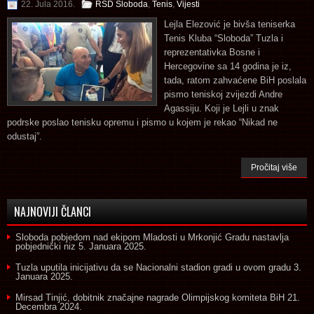
22. Jula 2016.
RSD Sloboda
,
Tenis
,
Vijesti
Lejla Elezović je bivša teniserka
Tenis Kluba “Sloboda” Tuzla i
reprezentativka Bosne i
Hercegovine sa 14 godina je iz,
tada, ratom zahvaćene BiH poslala
pismo teniskoj zvijezdi Andre
Agassiju. Koji je Lejli u znak
podrske poslao tenisku opremu i pismo u kojem je rekao “Nikad ne
odustaj”.
Pročitaj više
NAJNOVIJI ČLANCI
Sloboda pobjedom nad ekipom Mladosti u Mrkonjić Gradu nastavlja
pobjednički niz
5. Januara 2025.
Tuzla uputila inicijativu da se Nacionalni stadion gradi u ovom gradu
3.
Januara 2025.
Mirsad Tinjić, dobitnik značajne nagrade Olimpijskog komiteta BiH
21.
Decembra 2024.