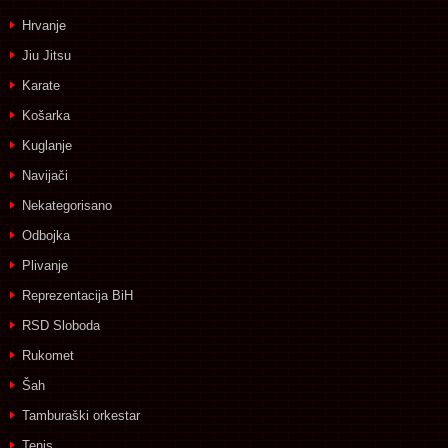
Hrvanje
Jiu Jitsu
Karate
Košarka
Kuglanje
Navijači
Nekategorisano
Odbojka
Plivanje
Reprezentacija BiH
RSD Sloboda
Rukomet
Šah
Tamburaški orkestar
Tenis