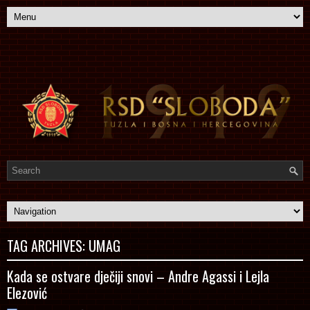
TAG ARCHIVES:
UMAG
Kada se ostvare dječiji snovi – Andre Agassi i Lejla
Elezović