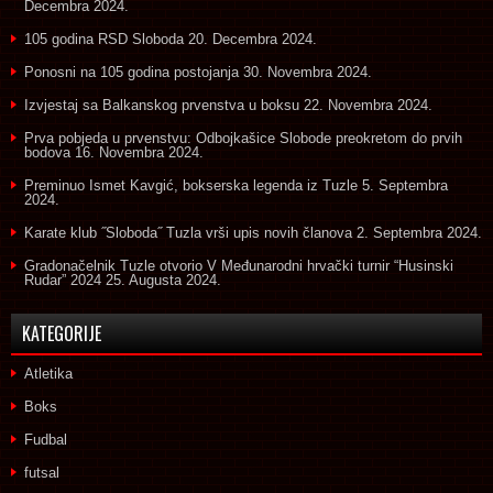
Decembra 2024.
105 godina RSD Sloboda
20. Decembra 2024.
Ponosni na 105 godina postojanja
30. Novembra 2024.
Izvjestaj sa Balkanskog prvenstva u boksu
22. Novembra 2024.
Prva pobjeda u prvenstvu: Odbojkašice Slobode preokretom do prvih
bodova
16. Novembra 2024.
Preminuo Ismet Kavgić, bokserska legenda iz Tuzle
5. Septembra
2024.
Karate klub ˝Sloboda˝ Tuzla vrši upis novih članova
2. Septembra 2024.
Gradonačelnik Tuzle otvorio V Međunarodni hrvački turnir “Husinski
Rudar” 2024
25. Augusta 2024.
KATEGORIJE
Atletika
Boks
Fudbal
futsal