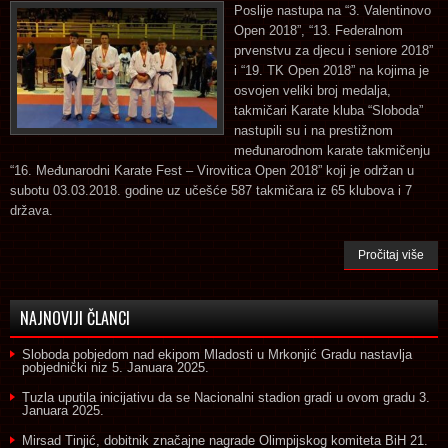
Poslije nastupa na “3. Valentinovo
Open 2018”, “13. Federalnom
prvenstvu za djecu i seniore 2018”
i “19. TK Open 2018” na kojima je
osvojen veliki broj medalja,
takmičari Karate kluba “Sloboda”
nastupili su i na prestižnom
međunarodnom karate takmičenju
“16. Međunarodni Karate Fest – Virovitica Open 2018” koji je održan u
subotu 03.03.2018. godine uz učešće 587 takmičara iz 65 klubova i 7
država.
Pročitaj više
NAJNOVIJI ČLANCI
Sloboda pobjedom nad ekipom Mladosti u Mrkonjić Gradu nastavlja
pobjednički niz
5. Januara 2025.
Tuzla uputila inicijativu da se Nacionalni stadion gradi u ovom gradu
3.
Januara 2025.
Mirsad Tinjić, dobitnik značajne nagrade Olimpijskog komiteta BiH
21.