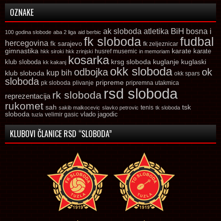
OZNAKE
ak sloboda
atletika
BiH
bosna i
100 godina slobode
aba 2 liga
aid berbic
fk sloboda
fudbal
hercegovina
fk sarajevo
fk zeljeznicar
gimnastika
karate
karate
husref musemic
hkk siroki
hkk zrinjski
in memoriam
kosarka
krsg sloboda
kuglaski
klub sloboda
kuglanje
kk kakanj
okk sloboda
odbojka
ok
kup bih
klub sloboda
okk spars
sloboda
pripreme
pk sloboda
plivanje
pripremna utakmica
rsd sloboda
rk sloboda
reprezentacija
rukomet
tsk
sah
sakib malkocevic
slavko petrovic
tenis
tk sloboda
sloboda
vlado jagodic
velimir gasic
tuzla
KLUBOVI ČLANICE RSD “SLOBODA”