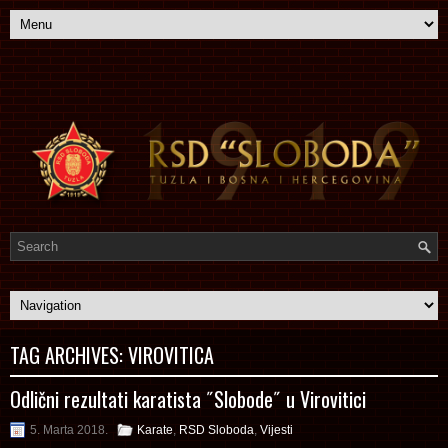
TAG ARCHIVES:
VIROVITICA
Odlični rezultati karatista ˝Slobode˝ u Virovitici
5. Marta 2018.
Karate
,
RSD Sloboda
,
Vijesti