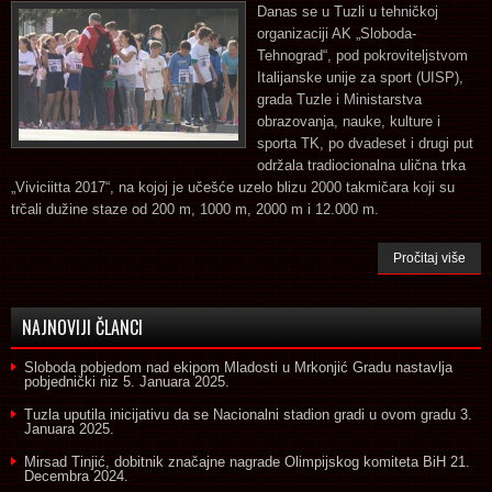
Danas se u Tuzli u tehničkoj
organizaciji AK „Sloboda-
Tehnograd“, pod pokroviteljstvom
Italijanske unije za sport (UISP),
grada Tuzle i Ministarstva
obrazovanja, nauke, kulture i
sporta TK, po dvadeset i drugi put
održala tradiocionalna ulična trka
„Viviciitta 2017“, na kojoj je učešće uzelo blizu 2000 takmičara koji su
trčali dužine staze od 200 m, 1000 m, 2000 m i 12.000 m.
Pročitaj više
NAJNOVIJI ČLANCI
Sloboda pobjedom nad ekipom Mladosti u Mrkonjić Gradu nastavlja
pobjednički niz
5. Januara 2025.
Tuzla uputila inicijativu da se Nacionalni stadion gradi u ovom gradu
3.
Januara 2025.
Mirsad Tinjić, dobitnik značajne nagrade Olimpijskog komiteta BiH
21.
Decembra 2024.