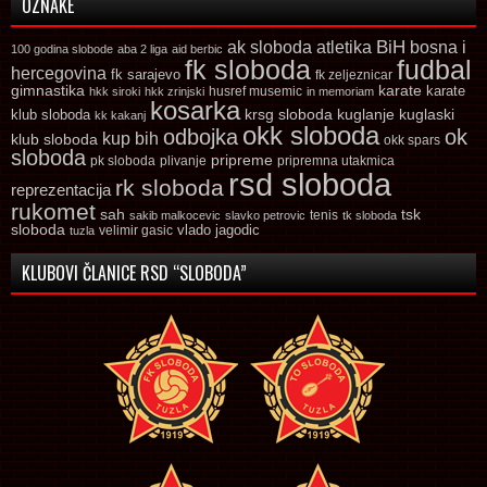
OZNAKE
ak sloboda
atletika
BiH
bosna i
100 godina slobode
aba 2 liga
aid berbic
fk sloboda
fudbal
hercegovina
fk sarajevo
fk zeljeznicar
gimnastika
karate
karate
husref musemic
hkk siroki
hkk zrinjski
in memoriam
kosarka
krsg sloboda
kuglaski
klub sloboda
kuglanje
kk kakanj
okk sloboda
odbojka
ok
kup bih
klub sloboda
okk spars
sloboda
pripreme
pk sloboda
plivanje
pripremna utakmica
rsd sloboda
rk sloboda
reprezentacija
rukomet
tsk
sah
sakib malkocevic
slavko petrovic
tenis
tk sloboda
sloboda
vlado jagodic
velimir gasic
tuzla
KLUBOVI ČLANICE RSD “SLOBODA”