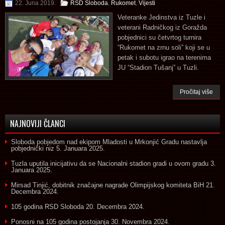
22. Juna 2019.
RSD Sloboda
,
Rukomet
,
Vijesti
Veteranke Jedinstva iz Tuzle i
veterani Radničkog iz Goražda
pobjednici su četvrtog turnira
“Rukomet na zrnu soli” koji se u
petak i subotu igrao na terenima
JU “Stadion Tušanj” u Tuzli.
Pročitaj više
NAJNOVIJI ČLANCI
Sloboda pobjedom nad ekipom Mladosti u Mrkonjić Gradu nastavlja
pobjednički niz
5. Januara 2025.
Tuzla uputila inicijativu da se Nacionalni stadion gradi u ovom gradu
3.
Januara 2025.
Mirsad Tinjić, dobitnik značajne nagrade Olimpijskog komiteta BiH
21.
Decembra 2024.
105 godina RSD Sloboda
20. Decembra 2024.
Ponosni na 105 godina postojanja
30. Novembra 2024.