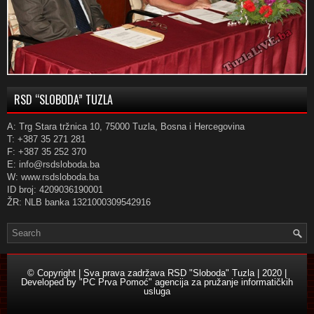
RSD “SLOBODA” TUZLA
A: Trg Stara tržnica 10, 75000 Tuzla, Bosna i Hercegovina
T: +387 35 271 281
F: +387 35 252 370
E: info@rsdsloboda.ba
W: www.rsdsloboda.ba
ID broj: 4209036190001
ŽR: NLB banka 1321000309542916
© Copyright | Sva prava zadržava RSD "Sloboda" Tuzla | 2020 |
Developed by
"PC Prva Pomoć" agencija za pružanje informatičkih
usluga