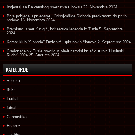
Izvjestaj sa Balkanskog prvenstva u boksu
22. Novembra 2024.
Prva pobjeda u prvenstvu: Odbojkašice Slobode preokretom do prvih
bodova
16. Novembra 2024.
Preminuo Ismet Kavgić, bokserska legenda iz Tuzle
5. Septembra
2024.
Karate klub ˝Sloboda˝ Tuzla vrši upis novih članova
2. Septembra 2024.
Gradonačelnik Tuzle otvorio V Međunarodni hrvački turnir “Husinski
Rudar” 2024
25. Augusta 2024.
KATEGORIJE
Atletika
Boks
Fudbal
futsal
Gimnastika
Hrvanje
Jiu Jitsu