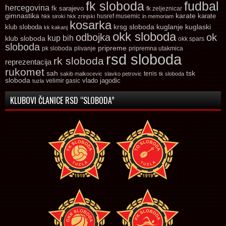
fk sloboda
fudbal
hercegovina
fk sarajevo
fk zeljeznicar
gimnastika
karate
karate
husref musemic
hkk siroki
hkk zrinjski
in memoriam
kosarka
krsg sloboda
kuglaski
klub sloboda
kuglanje
kk kakanj
okk sloboda
odbojka
ok
kup bih
klub sloboda
okk spars
sloboda
pripreme
pk sloboda
plivanje
pripremna utakmica
rsd sloboda
rk sloboda
reprezentacija
rukomet
tsk
sah
sakib malkocevic
slavko petrovic
tenis
tk sloboda
sloboda
vlado jagodic
velimir gasic
tuzla
KLUBOVI ČLANICE RSD “SLOBODA”