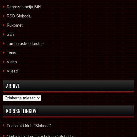
Reprezentacija BiH
RSD Sloboda
Rukomet
Šah
Tamburaški orkestar
Tenis
Video
Vijesti
ARHIVE
Arhive
KORISNI LINKOVI
Fudbalski klub "Sloboda"
Omladinski košarkaški klub "Sloboda"