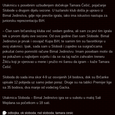
Utakmicu s posebnim uzbuđenjem dočekuje Tamara Ćešić, pojačanje
Slobode u drugom dijelu sezone. U tuzlanski klub došla je upravo iz
Bimal Jedinstva, gdje nije previše igrala, iako ima iskustvo nastupa za
juniorsku reprezentaciju BiH.
– Član sam brčanskog kluba već sedam godina, ali sam za prvi tim igrala
tek u prvom dijelu ove sezone. Od ove godine član sam Slobode. Bimal
Jedinstvo je prvak i osvajač Kupa BiH, te samim tim su favoritkinje u
ovoj utakmici. Ipak, sada sam u Slobodi i zajedno sa suigračicama
pokušat ćemo pomrstiti račune Bimal Jedinstvu. Imam posebam motiv da
se pokažem u najboljem svjetlu i da se na taj način zahvalim treneru
Žiliću koji je vjerovao u mene i pružio mi šansu da igram – kaže Tamara
Ćešić.
Sloboda do sada ima skor 4-9 uz osvojenih 14 bodova, dok su Brčanke
upisale 12 pobjeda uz samo jedan poraz. Druge su na tablici Premijer lige
sa 35 bodova, dva manje od vodećeg Gacka.
Utakmica Sloboda – Bimal Jedinstvo igra se u subotu u maloj Sali
Mejdana sa početkom u 18 sati.
odbojka
,
ok sloboda
,
rsd sloboda
,
tamara cesic