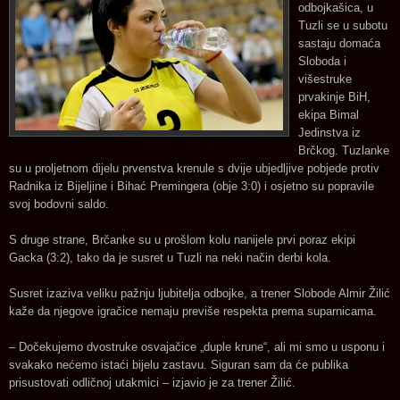
odbojkašica, u
Tuzli se u subotu
sastaju domaća
Sloboda i
višestruke
prvakinje BiH,
ekipa Bimal
Jedinstva iz
Brčkog. Tuzlanke
su u proljetnom dijelu prvenstva krenule s dvije ubjedljive pobjede protiv
Radnika iz Bijeljine i Bihać Premingera (obje 3:0) i osjetno su popravile
svoj bodovni saldo.
S druge strane, Brčanke su u prošlom kolu nanijele prvi poraz ekipi
Gacka (3:2), tako da je susret u Tuzli na neki način derbi kola.
Susret izaziva veliku pažnju ljubitelja odbojke, a trener Slobode Almir Žilić
kaže da njegove igračice nemaju previše respekta prema suparnicama.
– Dočekujemo dvostruke osvajačice „duple krune“, ali mi smo u usponu i
svakako nećemo istaći bijelu zastavu. Siguran sam da će publika
prisustovati odličnoj utakmici – izjavio je za trener Žilić.