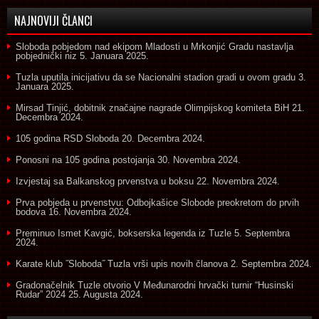
NAJNOVIJI ČLANCI
Sloboda pobjedom nad ekipom Mladosti u Mrkonjić Gradu nastavlja
pobjednički niz
5. Januara 2025.
Tuzla uputila inicijativu da se Nacionalni stadion gradi u ovom gradu
3.
Januara 2025.
Mirsad Tinjić, dobitnik značajne nagrade Olimpijskog komiteta BiH
21.
Decembra 2024.
105 godina RSD Sloboda
20. Decembra 2024.
Ponosni na 105 godina postojanja
30. Novembra 2024.
Izvjestaj sa Balkanskog prvenstva u boksu
22. Novembra 2024.
Prva pobjeda u prvenstvu: Odbojkašice Slobode preokretom do prvih
bodova
16. Novembra 2024.
Preminuo Ismet Kavgić, bokserska legenda iz Tuzle
5. Septembra
2024.
Karate klub ˝Sloboda˝ Tuzla vrši upis novih članova
2. Septembra 2024.
Gradonačelnik Tuzle otvorio V Međunarodni hrvački turnir “Husinski
Rudar” 2024
25. Augusta 2024.