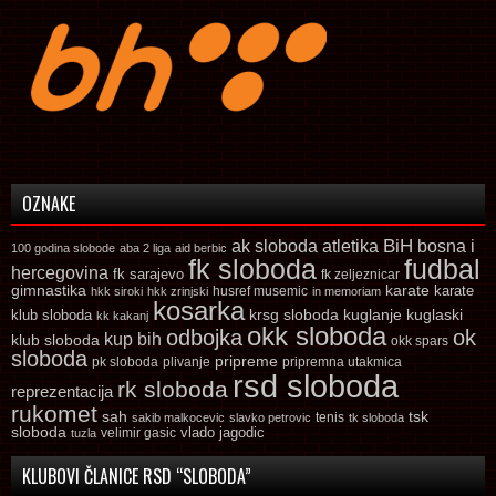
OZNAKE
ak sloboda
atletika
BiH
bosna i
100 godina slobode
aba 2 liga
aid berbic
fk sloboda
fudbal
hercegovina
fk sarajevo
fk zeljeznicar
gimnastika
karate
karate
husref musemic
hkk siroki
hkk zrinjski
in memoriam
kosarka
krsg sloboda
kuglaski
klub sloboda
kuglanje
kk kakanj
okk sloboda
odbojka
ok
kup bih
klub sloboda
okk spars
sloboda
pripreme
pk sloboda
plivanje
pripremna utakmica
rsd sloboda
rk sloboda
reprezentacija
rukomet
tsk
sah
sakib malkocevic
slavko petrovic
tenis
tk sloboda
sloboda
vlado jagodic
velimir gasic
tuzla
KLUBOVI ČLANICE RSD “SLOBODA”