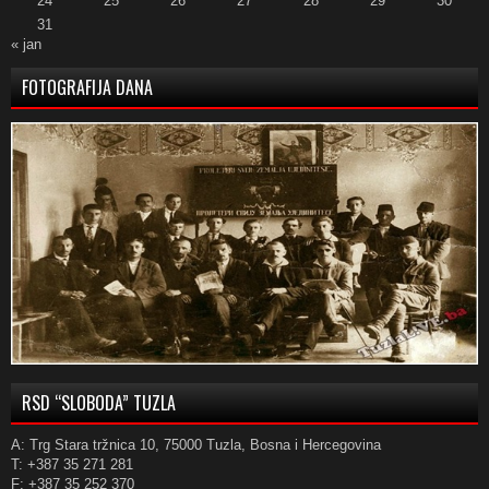
24
25
26
27
28
29
30
31
« jan
FOTOGRAFIJA DANA
RSD “SLOBODA” TUZLA
A: Trg Stara tržnica 10, 75000 Tuzla, Bosna i Hercegovina
T: +387 35 271 281
F: +387 35 252 370