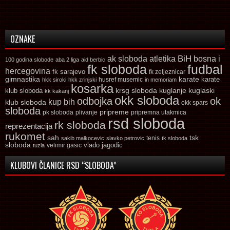
OZNAKE
ak sloboda
atletika
BiH
bosna i
100 godina slobode
aba 2 liga
aid berbic
fk sloboda
fudbal
hercegovina
fk sarajevo
fk zeljeznicar
gimnastika
karate
karate
husref musemic
hkk siroki
hkk zrinjski
in memoriam
kosarka
krsg sloboda
kuglaski
klub sloboda
kuglanje
kk kakanj
okk sloboda
odbojka
ok
kup bih
klub sloboda
okk spars
sloboda
pripreme
pk sloboda
plivanje
pripremna utakmica
rsd sloboda
rk sloboda
reprezentacija
rukomet
tsk
sah
sakib malkocevic
slavko petrovic
tenis
tk sloboda
sloboda
vlado jagodic
velimir gasic
tuzla
KLUBOVI ČLANICE RSD “SLOBODA”