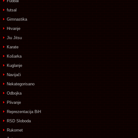
Fudbal
futsal
Gimnastika
Hrvanje
Jiu Jitsu
Karate
Košarka
Kuglanje
Navijači
Nekategorisano
Odbojka
Plivanje
Reprezentacija BiH
RSD Sloboda
Rukomet