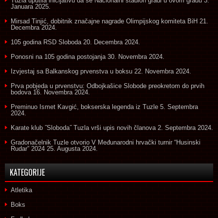
Tuzla uputila inicijativu da se Nacionalni stadion gradi u ovom gradu
3.
Januara 2025.
Mirsad Tinjić, dobitnik značajne nagrade Olimpijskog komiteta BiH
21.
Decembra 2024.
105 godina RSD Sloboda
20. Decembra 2024.
Ponosni na 105 godina postojanja
30. Novembra 2024.
Izvjestaj sa Balkanskog prvenstva u boksu
22. Novembra 2024.
Prva pobjeda u prvenstvu: Odbojkašice Slobode preokretom do prvih
bodova
16. Novembra 2024.
Preminuo Ismet Kavgić, bokserska legenda iz Tuzle
5. Septembra
2024.
Karate klub ˝Sloboda˝ Tuzla vrši upis novih članova
2. Septembra 2024.
Gradonačelnik Tuzle otvorio V Međunarodni hrvački turnir “Husinski
Rudar” 2024
25. Augusta 2024.
KATEGORIJE
Atletika
Boks