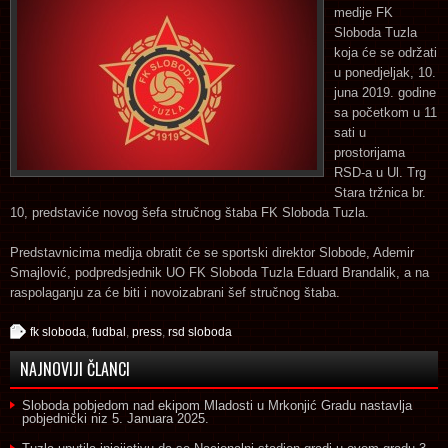
medije FK
Sloboda Tuzla
koja će se održati
u ponedjeljak, 10.
juna 2019. godine
sa početkom u 11
sati u
prostorijama
RSD-a u Ul. Trg
Stara tržnica br.
10, predstaviće novog šefa stručnog štaba FK Sloboda Tuzla.
Predstavnicima medija obratit će se sportski direktor Slobode, Ademir
Smajlović, podpredsjednik UO FK Sloboda Tuzla Eduard Brandalik, a na
raspolaganju za će biti i novoizabrani šef stručnog štaba.
fk sloboda
,
fudbal
,
press
,
rsd sloboda
NAJNOVIJI ČLANCI
Sloboda pobjedom nad ekipom Mladosti u Mrkonjić Gradu nastavlja
pobjednički niz
5. Januara 2025.