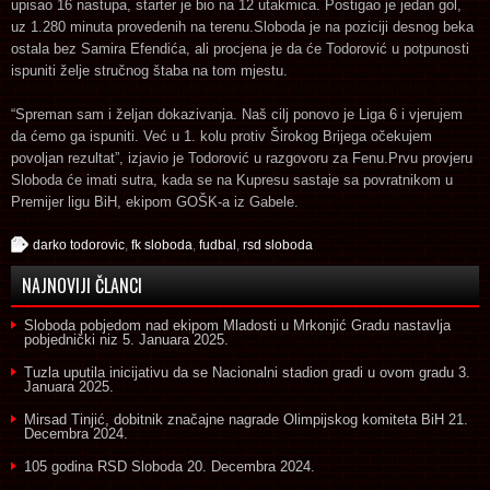
upisao 16 nastupa, starter je bio na 12 utakmica. Postigao je jedan gol,
uz 1.280 minuta provedenih na terenu.Sloboda je na poziciji desnog beka
ostala bez Samira Efendića, ali procjena je da će Todorović u potpunosti
ispuniti želje stručnog štaba na tom mjestu.
“Spreman sam i željan dokazivanja. Naš cilj ponovo je Liga 6 i vjerujem
da ćemo ga ispuniti. Već u 1. kolu protiv Širokog Brijega očekujem
povoljan rezultat”, izjavio je Todorović u razgovoru za Fenu.Prvu provjeru
Sloboda će imati sutra, kada se na Kupresu sastaje sa povratnikom u
Premijer ligu BiH, ekipom GOŠK-a iz Gabele.
darko todorovic
,
fk sloboda
,
fudbal
,
rsd sloboda
NAJNOVIJI ČLANCI
Sloboda pobjedom nad ekipom Mladosti u Mrkonjić Gradu nastavlja
pobjednički niz
5. Januara 2025.
Tuzla uputila inicijativu da se Nacionalni stadion gradi u ovom gradu
3.
Januara 2025.
Mirsad Tinjić, dobitnik značajne nagrade Olimpijskog komiteta BiH
21.
Decembra 2024.
105 godina RSD Sloboda
20. Decembra 2024.