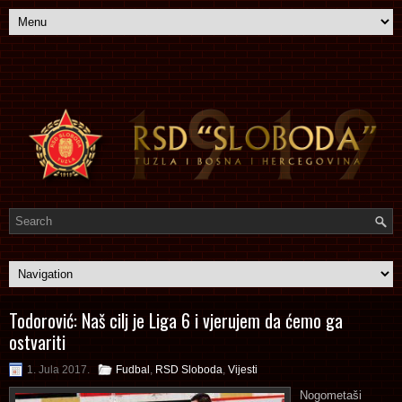
Todorović: Naš cilj je Liga 6 i vjerujem da ćemo ga
ostvariti
1. Jula 2017.
Fudbal
,
RSD Sloboda
,
Vijesti
Nogometaši