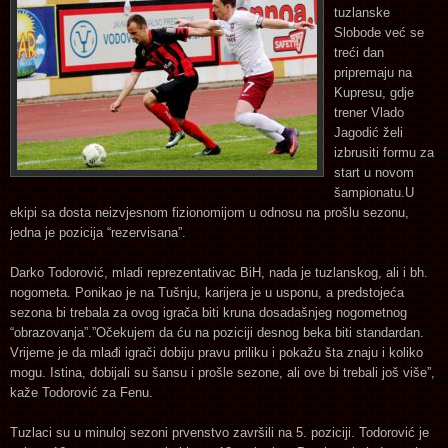
tuzlanske
Slobode već se
treći dan
pripremaju na
Kupresu, gdje
trener Vlado
Jagodić želi
izbrusiti formu za
start u novom
šampionatu.U
ekipi sa dosta neizvjesnom fizionomijom u odnosu na prošlu sezonu,
jedna je pozicija “rezervisana”.
Darko Todorović, mladi reprezentativac BiH, nada je tuzlanskog, ali i bh.
nogometa. Ponikao je na Tušnju, karijera je u usponu, a predstojeća
sezona bi trebala za ovog igrača biti kruna dosadašnjeg nogometnog
“obrazovanja”.”Očekujem da ću na poziciji desnog beka biti standardan.
Vrijeme je da mlađi igrači dobiju pravu priliku i pokažu šta znaju i koliko
mogu. Istina, dobijali su šansu i prošle sezone, ali ove bi trebali još više”,
kaže Todorović za Fenu.
Tuzlaci su u minuloj sezoni prvenstvo završili na 5. poziciji. Todorović je