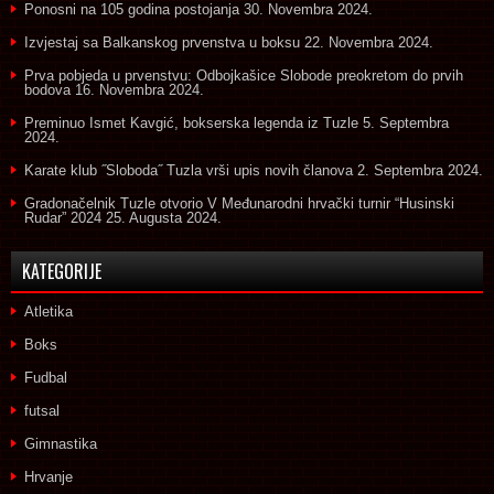
Ponosni na 105 godina postojanja
30. Novembra 2024.
Izvjestaj sa Balkanskog prvenstva u boksu
22. Novembra 2024.
Prva pobjeda u prvenstvu: Odbojkašice Slobode preokretom do prvih
bodova
16. Novembra 2024.
Preminuo Ismet Kavgić, bokserska legenda iz Tuzle
5. Septembra
2024.
Karate klub ˝Sloboda˝ Tuzla vrši upis novih članova
2. Septembra 2024.
Gradonačelnik Tuzle otvorio V Međunarodni hrvački turnir “Husinski
Rudar” 2024
25. Augusta 2024.
KATEGORIJE
Atletika
Boks
Fudbal
futsal
Gimnastika
Hrvanje