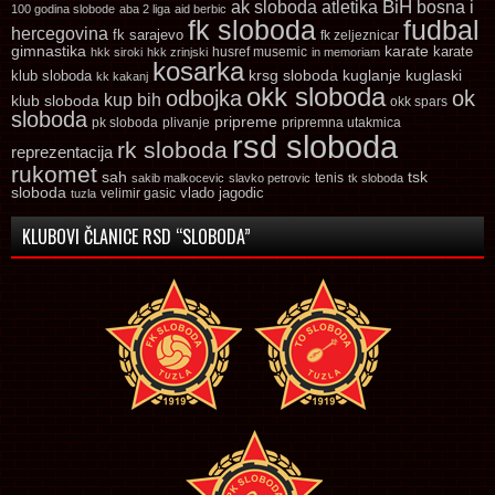
ak sloboda
atletika
BiH
bosna i
100 godina slobode
aba 2 liga
aid berbic
fk sloboda
fudbal
hercegovina
fk sarajevo
fk zeljeznicar
gimnastika
karate
karate
husref musemic
hkk siroki
hkk zrinjski
in memoriam
kosarka
krsg sloboda
kuglaski
klub sloboda
kuglanje
kk kakanj
okk sloboda
odbojka
ok
kup bih
klub sloboda
okk spars
sloboda
pripreme
pk sloboda
plivanje
pripremna utakmica
rsd sloboda
rk sloboda
reprezentacija
rukomet
tsk
sah
sakib malkocevic
slavko petrovic
tenis
tk sloboda
sloboda
vlado jagodic
velimir gasic
tuzla
KLUBOVI ČLANICE RSD “SLOBODA”