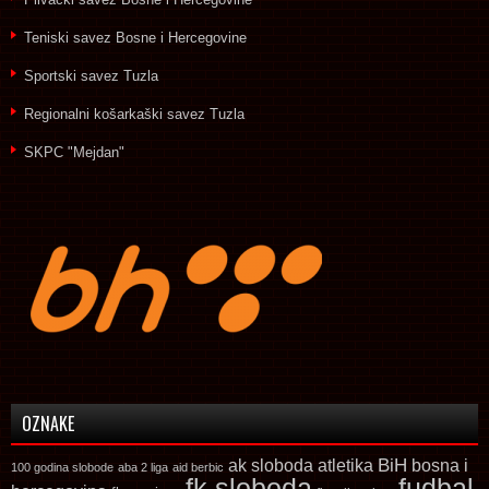
Teniski savez Bosne i Hercegovine
Sportski savez Tuzla
Regionalni košarkaški savez Tuzla
SKPC "Mejdan"
OZNAKE
ak sloboda
atletika
BiH
bosna i
100 godina slobode
aba 2 liga
aid berbic
fk sloboda
fudbal