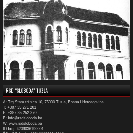
RSD “SLOBODA” TUZLA
A: Trg Stara tržnica 10, 75000 Tuzla, Bosna i Hercegovina
T: +387 35 271 281
F: +387 35 252 370
E: info@rsdsloboda.ba
W: www.rsdsloboda.ba
ID broj: 4209036190001