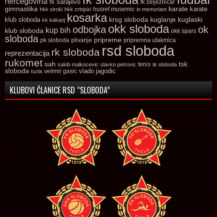
hercegovina
fk sarajevo
fk zeljeznicar
gimnastika
karate
karate
husref musemic
hkk siroki
hkk zrinjski
in memoriam
kosarka
krsg sloboda
kuglaski
klub sloboda
kuglanje
kk kakanj
okk sloboda
odbojka
ok
kup bih
klub sloboda
okk spars
sloboda
pripreme
pk sloboda
plivanje
pripremna utakmica
rsd sloboda
rk sloboda
reprezentacija
rukomet
tsk
sah
sakib malkocevic
slavko petrovic
tenis
tk sloboda
sloboda
vlado jagodic
velimir gasic
tuzla
KLUBOVI ČLANICE RSD “SLOBODA”