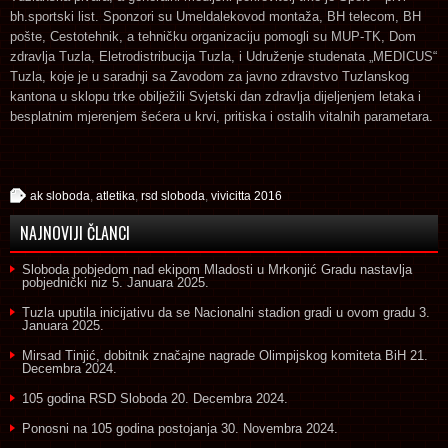
bh.sportski list. Sponzori su Umeldalekovod montaža, BH telecom, BH
pošte, Cestotehnik, a tehničku organizaciju pomogli su MUP-TK, Dom
zdravlja Tuzla, Eletrodistribucija Tuzla, i Udruženje studenata „MEDICUS“
Tuzla, koje je u saradnji sa Zavodom za javno zdravstvo Tuzlanskog
kantona u sklopu trke obilježili Svjetski dan zdravlja dijeljenjem letaka i
besplatnim mjerenjem šećera u krvi, pritiska i ostalih vitalnih parametara.
ak sloboda
,
atletika
,
rsd sloboda
,
vivicitta 2016
NAJNOVIJI ČLANCI
Sloboda pobjedom nad ekipom Mladosti u Mrkonjić Gradu nastavlja
pobjednički niz
5. Januara 2025.
Tuzla uputila inicijativu da se Nacionalni stadion gradi u ovom gradu
3.
Januara 2025.
Mirsad Tinjić, dobitnik značajne nagrade Olimpijskog komiteta BiH
21.
Decembra 2024.
105 godina RSD Sloboda
20. Decembra 2024.
Ponosni na 105 godina postojanja
30. Novembra 2024.