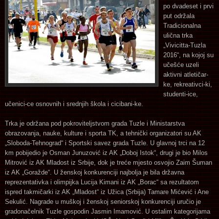
po dvadeset i prvi
put održala
Tradicionalna
ulična trka
„Vivicitta-Tuzla
2016“, na kojoj su
učešće uzeli
aktivni atletičar-
ke, rekreativci-ki,
studenti-ice,
učenici-ce osnovnih i srednjih škola i cicibani-ke.
Trka je održana pod pokroviteljstvom grada Tuzle i Ministarstva
obrazovanja, nauke, kulture i sporta TK, a tehnički organizatori su AK
„Sloboda-Tehnograd“ i Sportski savez grada Tuzle. U glavnoj trci na 12
km pobijedio je Osman Junuzović iz AK „Doboj Istok“, drugi je bio Milos
Mitrović iz AK Mladost iz Srbije, dok je treće mjesto osvojio Zaim Šuman
iz AK „Goražde“. U ženskoj konkurenciji najbolja je bila državna
reprezentativka i olimpijka Lucija Kimani iz AK „Borac“ sa rezultatom
ispred takmičarki iz AK „Mladost“ iz Užica (Srbija) Tamare Mićević i Ane
Sekulić. Nagrade u muškoj i ženskoj seniorskoj konkurenciji uručio je
gradonačelnik Tuzle gospodin Jasmin Imamović. U ostalim kategorijama