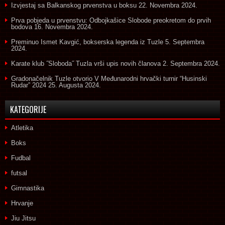
Izvjestaj sa Balkanskog prvenstva u boksu
22. Novembra 2024.
Prva pobjeda u prvenstvu: Odbojkašice Slobode preokretom do prvih
bodova
16. Novembra 2024.
Preminuo Ismet Kavgić, bokserska legenda iz Tuzle
5. Septembra
2024.
Karate klub ˝Sloboda˝ Tuzla vrši upis novih članova
2. Septembra 2024.
Gradonačelnik Tuzle otvorio V Međunarodni hrvački turnir “Husinski
Rudar” 2024
25. Augusta 2024.
KATEGORIJE
Atletika
Boks
Fudbal
futsal
Gimnastika
Hrvanje
Jiu Jitsu