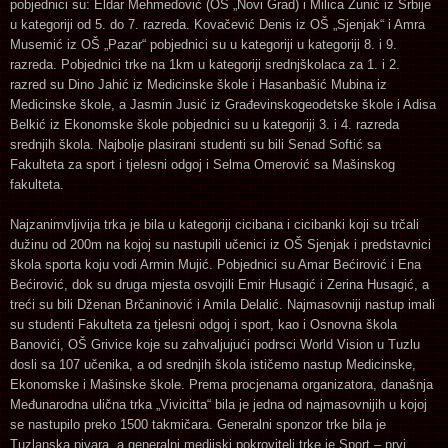
pobjednici su: Eldar Mehmedović (OŠ „Novi Grad) i Milica Žunić iz Srbije
u kategoriji od 5. do 7. razreda. Kovačević Denis iz OŠ „Sjenjak“ i Amra
Musemić iz OŠ „Pazar“ pobjednici su u kategoriji u kategoriji 8. i 9.
razreda. Pobjednici trke na 1km u kategoriji srednjškolaca za 1. i 2.
razred su Dino Jahić iz Medicinske škole i Hasanbašić Mubina iz
Medicinske škole, a Jasmin Jusić iz Građevinskogeodetske škole i Adisa
Belkić iz Ekonomske škole pobjednici su u kategoriji 3. i 4. razreda
srednjih škola. Najbolje plasirani studenti su bili Senad Softić sa
Fakulteta za sport i tjelesni odgoj i Selma Omerović sa Mašinskog
fakulteta.
Najzanimvljivija trka je bila u kategoriji cicibana i cicibanki koji su trčali
dužinu od 200m na kojoj su nastupili učenici iz OŠ Sjenjak i predstavnici
škola sporta koju vodi Armin Mujić. Pobjednici su Amar Bećirović i Ena
Bećirović, dok su druga mjesta osvojili Emir Husagić i Zerina Husagić, a
treći su bili Dženan Brčaninović i Amila Delalić. Najmasovniji nastup imali
su studenti Fakulteta za tjelesni odgoj i sport, kao i Osnovna škola
Banovići, OŠ Grivice koje su zahvaljujući podrsci World Vision u Tuzlu
dosli sa 107 učenika, a od srednjih škola ističemo nastup Medicinske,
Ekonomske i Mašinske škole. Prema procjenama organizatora, današnja
Međunarodna ulična trka „Vivicitta“ bila je jedna od najmasovnijih u kojoj
se nastupilo preko 1500 takmičara. Generalni sponzor trke bila je
Tuzlanska pivara, a generalni medijski pokrovitelj trke je Sport – prvi