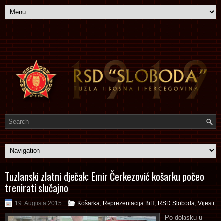
Tuzlanski zlatni dječak: Emir Čerkezović košarku počeo
trenirati slučajno
19. Augusta 2015.
Košarka
,
Reprezentacija BiH
,
RSD Sloboda
,
Vijesti
Po dolasku u