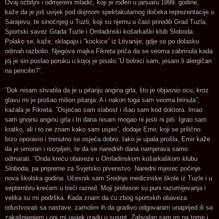
Ovaj ozbiljni i odmjereni mladić, koji je rođen u januaru 1999. godine,
kaže da je još uvijek pod dojmom spektakularnog dočeka reprezentacije u
Sarajevu, te sinoćnjeg u Tuzli, koji su njemu u čast priredili Grad Tuzla,
Sportski savez Grada Tuzle i Omladinski košarkaški klub Sloboda.
Polako se, kaže, sklapaju i ˝kockice˝ iz Litvanije, gdje se po dolasku
odmah razbolio. Njegova majka Fikreta priča da se veoma zabrinula kada
joj je sin poslao poruku u kojoj je pisalo:˝U bolnici sam, jesam li alergičan
na pencilin?˝.
˝Dok nisam shvatila da je u pitanju angina grla, što je objasnio ocu, kroz
glavu mi je prošao milion pitanja. A i nakon toga sam veoma brinula˝,
kazala je Fikreta. ˝Osjećao sam slabost i išao sam kod doktora. Imao
sam gnojnu anginu grla i tri dana nisam mogao ni jesti ni piti. Igrao sam
kratko, ali i to ne znam kako sam uspio˝, dodaje Emir, koji se prilično
brzo oporavio i trenutno se osjeća dobro. Iako je upala prošla, Emir kaže
da je umoran i iscrpljen, te da se narednih dana namjerava samo
odmarati. ˝Onda kreću obaveze u Omladinskom košarkaškom klubu
Sloboda, pa pripreme za Svjetsko prvenstvo. Naredni mjesec počinje
nova školska godina. Učesnik sam Srednje medicinske škole iz Tuzle i u
septembru krećem u treći razred. Moji profesori su puni razumijevanja i
velika su mi podrška. Kada znam da ću zbog sportskih obaveza
odustvovati sa nastave, zamolim ih da gradivo odgovaram unaprijed ili sa
zakašnjenjem i oni mi uvijek izađu u susret. Zahvalan sam im na tome i