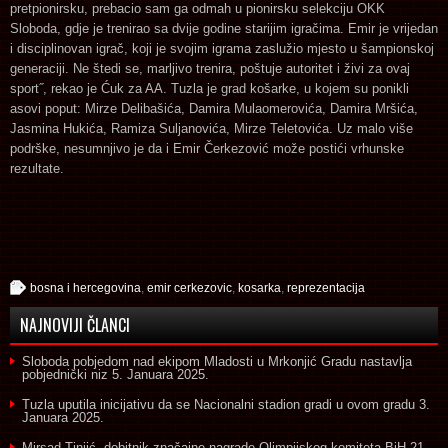
pretpionirsku, prebacio sam ga odmah u pionirsku selekciju OKK
Sloboda, gdje je trenirao sa dvije godine starijim igračima. Emir je vrijedan
i disciplinovan igrač, koji je svojim igrama zaslužio mjesto u šampionskoj
generaciji. Ne štedi se, marljivo trenira, poštuje autoritet i živi za ovaj
sport˝, rekao je Ćuk za AA. Tuzla je grad košarke, u kojem su ponikli
asovi poput: Mirze Delibašića, Damira Mulaomerovića, Damira Mršića,
Jasmina Hukića, Ramiza Suljanovića, Mirze Teletovića. Uz malo više
podrške, nesumnjivo je da i Emir Čerkezović može postići vrhunske
rezultate.
bosna i hercegovina
,
emir cerkezovic
,
kosarka
,
reprezentacija
NAJNOVIJI ČLANCI
Sloboda pobjedom nad ekipom Mladosti u Mrkonjić Gradu nastavlja
pobjednički niz
5. Januara 2025.
Tuzla uputila inicijativu da se Nacionalni stadion gradi u ovom gradu
3.
Januara 2025.
Mirsad Tinjić, dobitnik značajne nagrade Olimpijskog komiteta BiH
21.