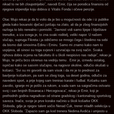
nikad to ne bih zloupotrijebio˝, navodi Emir, čija se porodica finansira od
njegove stipendije koju dobiva iz Vitalis Fonda i očeve penzije.
Otac Mujo rekao je da bi volio da je bio u mogućnosti da ode i iz publike
gleda kako bosanski dječaci jurišaju na zlato, ali da je zbog finansijskih
razloga to bilo nerealno i pomisliti. ˝Javnost vidi samo lijepe i blještave
trenutke, a iza svega je, to zna svaki roditelj, veliki napor. U našem
slučaju, supruga Fikreta i ja odričemo se mnogo čega i štedimo na sebi
da bismo dali sinovima Edinu i Emiru. Samo mi znamo kako nam to
uspijeva, ali sinovi su toga svjesni i uzvraćaju na svoj način. Svaka
njihova dobra ocjena na fakultetu ili u školi neopisivo nas raduje˝, rekao je
Mujo, te priču brzo skrenuo na vedriju temu . Emir je, između ostalog,
ispričao kako se sasvim slučajno, na nagovor okoline, odlučio okušati u
košarci. ˝Svi su mi govorili da sam visok i da mi je to prednost za
bavljenje košarkom, pa sam se zbog toga, sa deset godina, odlučio za
navedeni sport, a prije kojeg sam trenirao karate i fudbal. Košarku sam
zavolio, igranje mi je pošlo za rukom, a sada sam sa saigračima ostvario
svoj i san brojnih Bosanaca i Hercegovaca˝, rekao je Emir, koji je
prethodnih godina nagrađivan od strane gradskog i kantonalnog sportskog
saveza. Inače, svoje je prve korake načinio u školi košarke OKK
Sloboda, gdje je njegov talent uočio Nenad Ćuk, trener mlađih selekcija u
OKK Sloboda. ˝Zapazio sam ga kod trenera Nedima Avdića i umjesto u