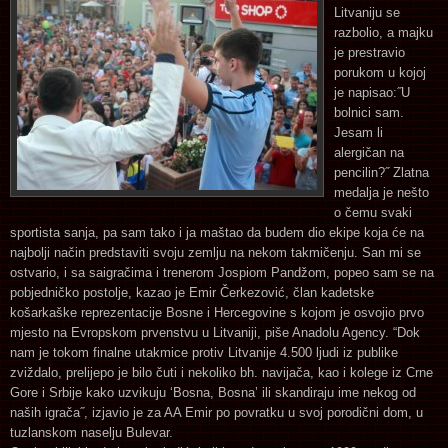
Litvaniju se
razbolio, a majku
je prestravio
porukom u kojoj
je napisao:˝U
bolnici sam.
Jesam li
alergičan na
pencilin?˝ Zlatna
medalja je nešto
o čemu svaki
sportista sanja, pa sam tako i ja maštao da budem dio ekipe koja će na
najbolji način predstaviti svoju zemlju na nekom takmičenju. San mi se
ostvario, i sa saigračima i trenerom Jospiom Pandžom, popeo sam se na
pobjedničko postolje, kazao je Emir Čerkezović, član kadetske
košarkaške reprezentacije Bosne i Hercegovine s kojom je osvojio prvo
mjesto na Evropskom prvenstvu u Litvaniji, piše Anadolu Agency.
“Dok
nam je tokom finalne utakmice protiv Litvanije 4.500 ljudi iz publike
zviždalo, prelijepo je bilo čuti i nekoliko bh. navijača, kao i kolege iz Crne
Gore i Srbije kako uzvikuju ‘Bosna, Bosna’ ili skandiraju ime nekog od
naših igrača˝, izjavio je za AA Emir po povratku u svoj porodični dom, u
tuzlanskom naselju Bulevar.