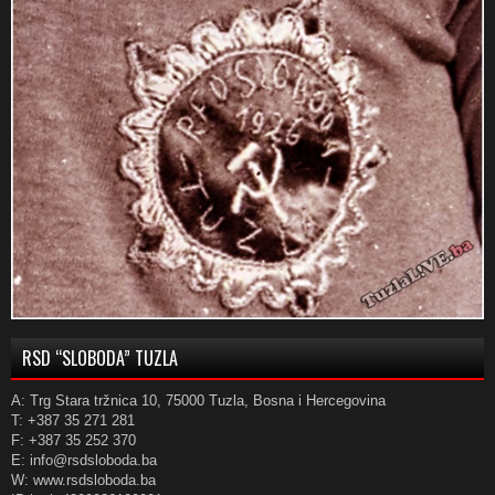
RSD “SLOBODA” TUZLA
A: Trg Stara tržnica 10, 75000 Tuzla, Bosna i Hercegovina
T: +387 35 271 281
F: +387 35 252 370
E: info@rsdsloboda.ba
W: www.rsdsloboda.ba