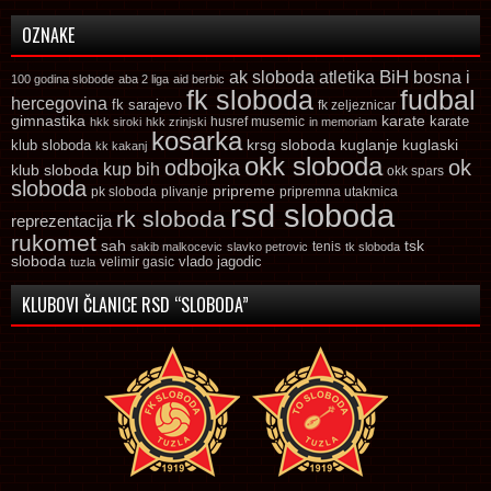
OZNAKE
ak sloboda
atletika
BiH
bosna i
100 godina slobode
aba 2 liga
aid berbic
fk sloboda
fudbal
hercegovina
fk sarajevo
fk zeljeznicar
gimnastika
karate
karate
husref musemic
hkk siroki
hkk zrinjski
in memoriam
kosarka
krsg sloboda
kuglaski
klub sloboda
kuglanje
kk kakanj
okk sloboda
odbojka
ok
kup bih
klub sloboda
okk spars
sloboda
pripreme
pk sloboda
plivanje
pripremna utakmica
rsd sloboda
rk sloboda
reprezentacija
rukomet
tsk
sah
sakib malkocevic
slavko petrovic
tenis
tk sloboda
sloboda
vlado jagodic
velimir gasic
tuzla
KLUBOVI ČLANICE RSD “SLOBODA”