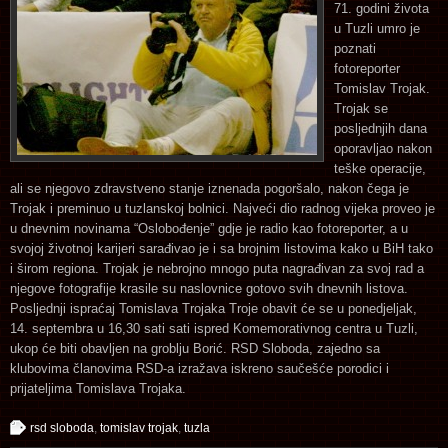
71. godini života
u Tuzli umro je
poznati
fotoreporter
Tomislav Trojak.
Trojak se
posljednjih dana
oporavljao nakon
teške operacije,
ali se njegovo zdravstveno stanje iznenada pogoršalo, nakon čega je
Trojak i preminuo u tuzlanskoj bolnici. Najveći dio radnog vijeka proveo je
u dnevnim novinama “Oslobođenje” gdje je radio kao fotoreporter, a u
svojoj životnoj karijeri sarađivao je i sa brojnim listovima kako u BiH tako
i širom regiona. Trojak je nebrojno mnogo puta nagrađivan za svoj rad a
njegove fotografije krasile su naslovnice gotovo svih dnevnih listova.
Posljednji ispraćaj Tomislava Trojaka Troje obavit će se u ponedjeljak,
14. septembra u 16,30 sati sati ispred Komemorativnog centra u Tuzli,
ukop će biti obavljen na groblju Borić. RSD Sloboda, zajedno sa
klubovima članovima RSD-a izražava iskreno saučešće porodici i
prijateljima Tomislava Trojaka.
rsd sloboda
,
tomislav trojak
,
tuzla