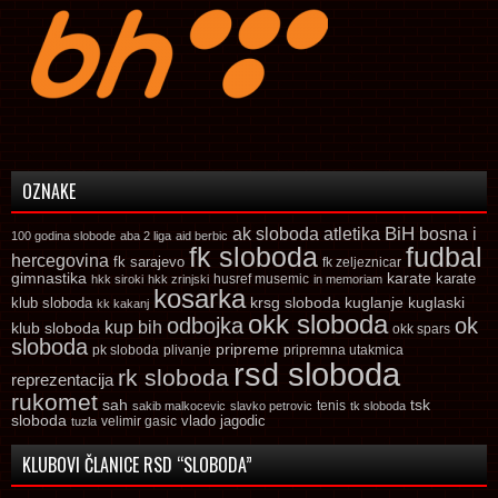
OZNAKE
ak sloboda
atletika
BiH
bosna i
100 godina slobode
aba 2 liga
aid berbic
fk sloboda
fudbal
hercegovina
fk sarajevo
fk zeljeznicar
gimnastika
karate
karate
husref musemic
hkk siroki
hkk zrinjski
in memoriam
kosarka
krsg sloboda
kuglaski
klub sloboda
kuglanje
kk kakanj
okk sloboda
odbojka
ok
kup bih
klub sloboda
okk spars
sloboda
pripreme
pk sloboda
plivanje
pripremna utakmica
rsd sloboda
rk sloboda
reprezentacija
rukomet
tsk
sah
sakib malkocevic
slavko petrovic
tenis
tk sloboda
sloboda
vlado jagodic
velimir gasic
tuzla
KLUBOVI ČLANICE RSD “SLOBODA”