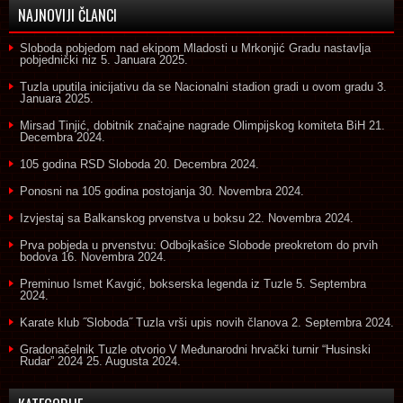
NAJNOVIJI ČLANCI
Sloboda pobjedom nad ekipom Mladosti u Mrkonjić Gradu nastavlja
pobjednički niz
5. Januara 2025.
Tuzla uputila inicijativu da se Nacionalni stadion gradi u ovom gradu
3.
Januara 2025.
Mirsad Tinjić, dobitnik značajne nagrade Olimpijskog komiteta BiH
21.
Decembra 2024.
105 godina RSD Sloboda
20. Decembra 2024.
Ponosni na 105 godina postojanja
30. Novembra 2024.
Izvjestaj sa Balkanskog prvenstva u boksu
22. Novembra 2024.
Prva pobjeda u prvenstvu: Odbojkašice Slobode preokretom do prvih
bodova
16. Novembra 2024.
Preminuo Ismet Kavgić, bokserska legenda iz Tuzle
5. Septembra
2024.
Karate klub ˝Sloboda˝ Tuzla vrši upis novih članova
2. Septembra 2024.
Gradonačelnik Tuzle otvorio V Međunarodni hrvački turnir “Husinski
Rudar” 2024
25. Augusta 2024.