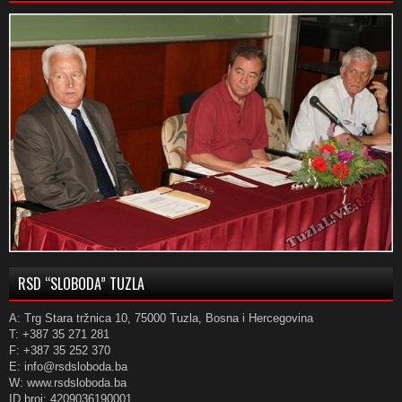
RSD “SLOBODA” TUZLA
A: Trg Stara tržnica 10, 75000 Tuzla, Bosna i Hercegovina
T: +387 35 271 281
F: +387 35 252 370
E: info@rsdsloboda.ba
W: www.rsdsloboda.ba
ID broj: 4209036190001