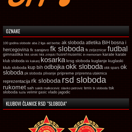
OZNAKE
ak sloboda
atletika
BiH
bosna i
100 godina slobode
aba 2 liga
aid berbic
fk sloboda
fudbal
hercegovina
fk sarajevo
fk zeljeznicar
gimnastika
karate
karate
husref musemic
hkk siroki
hkk zrinjski
in memoriam
kosarka
krsg sloboda
kuglaski
klub sloboda
kuglanje
kk kakanj
okk sloboda
odbojka
ok
kup bih
klub sloboda
okk spars
sloboda
pripreme
pk sloboda
plivanje
pripremna utakmica
rsd sloboda
rk sloboda
reprezentacija
rukomet
tsk
sah
sakib malkocevic
slavko petrovic
tenis
tk sloboda
sloboda
vlado jagodic
velimir gasic
tuzla
KLUBOVI ČLANICE RSD “SLOBODA”