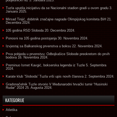
pobjednički niz
5. Januara 2025.
Tuzla uputila inicijativu da se Nacionalni stadion gradi u ovom gradu
3.
Januara 2025.
Mirsad Tinjić, dobitnik značajne nagrade Olimpijskog komiteta BiH
21.
Decembra 2024.
105 godina RSD Sloboda
20. Decembra 2024.
Ponosni na 105 godina postojanja
30. Novembra 2024.
Izvjestaj sa Balkanskog prvenstva u boksu
22. Novembra 2024.
Prva pobjeda u prvenstvu: Odbojkašice Slobode preokretom do prvih
bodova
16. Novembra 2024.
Preminuo Ismet Kavgić, bokserska legenda iz Tuzle
5. Septembra
2024.
Karate klub ˝Sloboda˝ Tuzla vrši upis novih članova
2. Septembra 2024.
Gradonačelnik Tuzle otvorio V Međunarodni hrvački turnir “Husinski
Rudar” 2024
25. Augusta 2024.
KATEGORIJE
Atletika