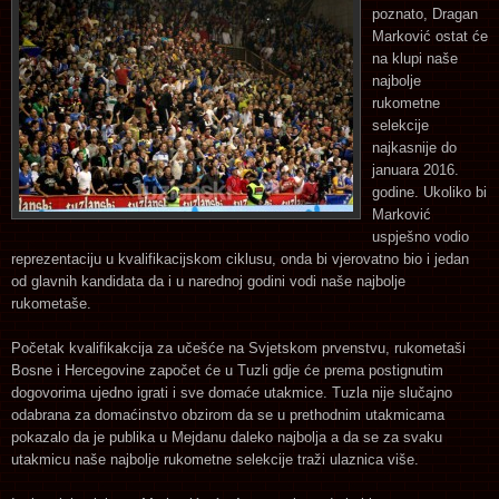
poznato, Dragan
Marković ostat će
na klupi naše
najbolje
rukometne
selekcije
najkasnije do
januara 2016.
godine. Ukoliko bi
Marković
uspješno vodio
reprezentaciju u kvalifikacijskom ciklusu, onda bi vjerovatno bio i jedan
od glavnih kandidata da i u narednoj godini vodi naše najbolje
rukometaše.
Početak kvalifikakcija za učešće na Svjetskom prvenstvu, rukometaši
Bosne i Hercegovine započet će u Tuzli gdje će prema postignutim
dogovorima ujedno igrati i sve domaće utakmice. Tuzla nije slučajno
odabrana za domaćinstvo obzirom da se u prethodnim utakmicama
pokazalo da je publika u Mejdanu daleko najbolja a da se za svaku
utakmicu naše najbolje rukometne selekcije traži ulaznica više.