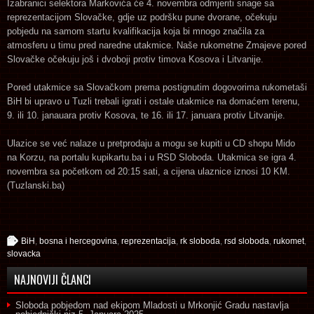
Izabranici selektora Markovića će 4. novembra odmjeriti snage sa
reprezentacijom Slovačke, gdje uz podršku pune dvorane, očekuju
pobjedu na samom startu kvalifikacija koja bi mnogo značila za
atmosferu u timu pred naredne utakmice. Naše rukometne Zmajeve pored
Slovačke očekuju još i dvoboji protiv timova Kosova i Litvanije.
Pored utakmice sa Slovačkom prema postignutim dogovorima rukometaši
BiH bi upravo u Tuzli trebali igrati i ostale utakmice na domaćem terenu,
9. ili 10. janauara protiv Kosova, te 16. ili 17. januara protiv Litvanije.
Ulazice se već nalaze u pretprodaju a mogu se kupiti u CD shopu Mido
na Korzu, na portalu kupikartu.ba i u RSD Sloboda. Utakmica se igra 4.
novembra sa početkom od 20:15 sati, a cijena ulaznice iznosi 10 KM.
(Tuzlanski.ba)
BiH
,
bosna i hercegovina
,
reprezentacija
,
rk sloboda
,
rsd sloboda
,
rukomet
,
slovacka
NAJNOVIJI ČLANCI
Sloboda pobjedom nad ekipom Mladosti u Mrkonjić Gradu nastavlja