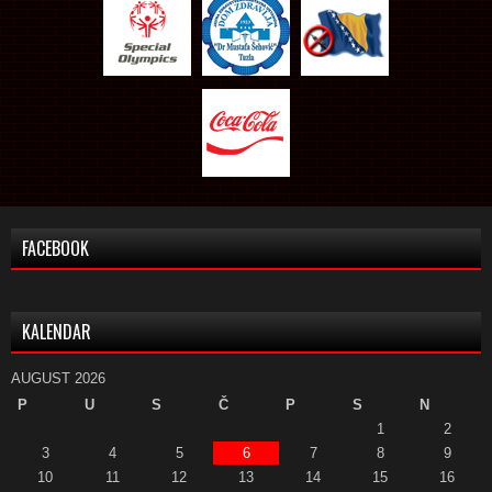
FACEBOOK
KALENDAR
AUGUST 2026
P
U
S
Č
P
S
N
1
2
3
4
5
6
7
8
9
10
11
12
13
14
15
16