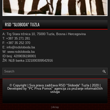
RSD “SLOBODA” TUZLA
A: Trg Stara tržnica 10, 75000 Tuzla, Bosna i Hercegovina
T: +387 35 271 281
F: +387 35 252 370
E: info@rsdsloboda.ba
W: www.rsdsloboda.ba
ID broj: 4209036190001
ŽR: NLB banka 1321000309542916
© Copyright | Sva prava zadržava RSD "Sloboda" Tuzla | 2020 |
Developed by
"PC Prva Pomoć" agencija za pružanje informatičkih
usluga
| Array