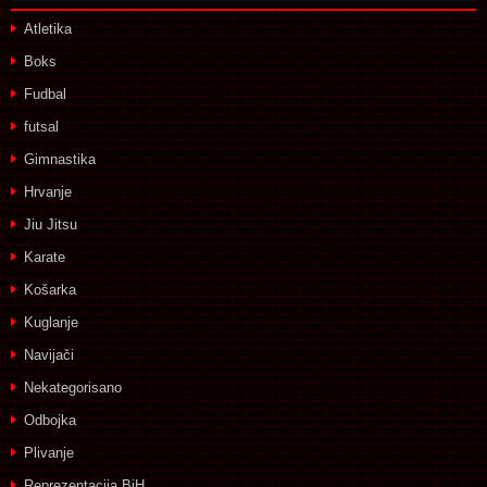
Atletika
Boks
Fudbal
futsal
Gimnastika
Hrvanje
Jiu Jitsu
Karate
Košarka
Kuglanje
Navijači
Nekategorisano
Odbojka
Plivanje
Reprezentacija BiH