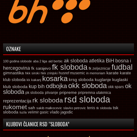
OZNAKE
ak sloboda
atletika
BiH
bosna i
100 godina slobode
aba 2 liga
aid berbic
fk sloboda
fudbal
hercegovina
fk sarajevo
fk zeljeznicar
gimnastika
karate
karate
husref musemic
hkk siroki
hkk zrinjski
in memoriam
kosarka
krsg sloboda
kuglaski
klub sloboda
kuglanje
kk kakanj
okk sloboda
odbojka
ok
kup bih
klub sloboda
okk spars
sloboda
pripreme
pk sloboda
plivanje
pripremna utakmica
rsd sloboda
rk sloboda
reprezentacija
rukomet
tsk
sah
sakib malkocevic
slavko petrovic
tenis
tk sloboda
sloboda
vlado jagodic
velimir gasic
tuzla
KLUBOVI ČLANICE RSD “SLOBODA”