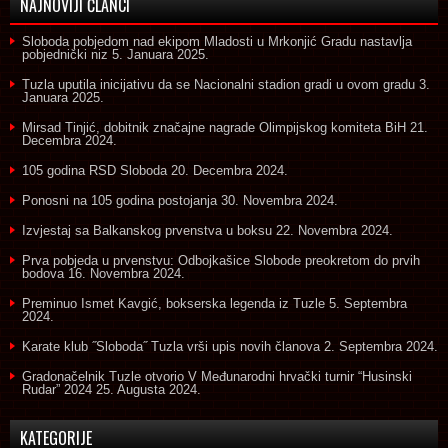
NAJNOVIJI ČLANCI
Sloboda pobjedom nad ekipom Mladosti u Mrkonjić Gradu nastavlja
pobjednički niz
5. Januara 2025.
Tuzla uputila inicijativu da se Nacionalni stadion gradi u ovom gradu
3.
Januara 2025.
Mirsad Tinjić, dobitnik značajne nagrade Olimpijskog komiteta BiH
21.
Decembra 2024.
105 godina RSD Sloboda
20. Decembra 2024.
Ponosni na 105 godina postojanja
30. Novembra 2024.
Izvjestaj sa Balkanskog prvenstva u boksu
22. Novembra 2024.
Prva pobjeda u prvenstvu: Odbojkašice Slobode preokretom do prvih
bodova
16. Novembra 2024.
Preminuo Ismet Kavgić, bokserska legenda iz Tuzle
5. Septembra
2024.
Karate klub ˝Sloboda˝ Tuzla vrši upis novih članova
2. Septembra 2024.
Gradonačelnik Tuzle otvorio V Međunarodni hrvački turnir “Husinski
Rudar” 2024
25. Augusta 2024.
KATEGORIJE