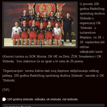
U povodu 100
godina Radničkog
sportskog društva
Sloboda u
organizaciji OK
‘Sloboda’ u
tuzlanskom
Mejdanu će 28. i
29. septembra biti
održan
odbojkaški turnir.
Učesnici turnira su SOK Mostar, OK HE na Drini, ŽOK Smederevo i OK
Sloboda. Sve utakmice će se igrati u tri seta do 25 poena.
˝Organizacijom turnira želimo dati svoj doprinos obilježavanju velikog
jubileja, 100 godina Radničkog sportskog društva Sloboda˝, navode iz OK
‘Sloboda’.
(TIP)
100 godina slobode
,
odbojka
,
ok sloboda
,
rsd sloboda