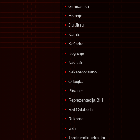
Gimnastika
Hrvanje
Jiu Jitsu
Karate
Košarka
Kuglanje
Navijači
Nekategorisano
Odbojka
Plivanje
Reprezentacija BiH
RSD Sloboda
Rukomet
Šah
Tamburaški orkestar