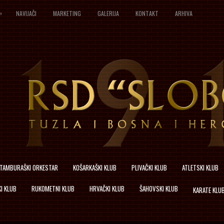
»
NAVIJAČI
MARKETING
GALERIJA
KONTAKT
ARHIVA
TAMBURAŠKI ORKESTAR
KOŠARKAŠKI KLUB
PLIVAČKI KLUB
ATLETSKI KLUB
I KLUB
RUKOMETNI KLUB
HRVAČKI KLUB
ŠAHOVSKI KLUB
KARATE KLU