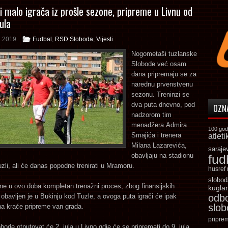
i malo igrača iz prošle sezone, pripreme u Livnu od
jula
a 2019.
Fudbal
,
RSD Sloboda
,
Vijesti
Nogometaši tuzlanske
Slobode već osam
dana pripremaju se za
narednu prvenstvenu
sezonu. Treninzi se
dva puta dnevno, pod
OZN
nadzorom tim
menadžera Admira
100 god
Smajića i trenera
atleti
Milana Lazarevića,
saraje
obavljaju na stadionu
fud
zli, ali će danas popodne trenirati u Mramoru.
husref
slobod
ne u ovo doba kompletan trenažni proces, zbog finansijskih
kugla
obavljen je u Bukinju kod Tuzle, a ovoga puta igrači će ipak
odb
slo
na kraće pripreme van grada.
pripre
bode otputovat će 2. jula u Livno gdje će se pripremati do 9. jula.