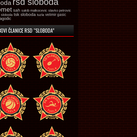
rsd sloboda
boda
omet
sah
sakib malkocevic
slavko petrovic
tsk sloboda
velimir gasic
k sloboda
tuzla
jagodic
OVI ČLANICE RSD “SLOBODA”