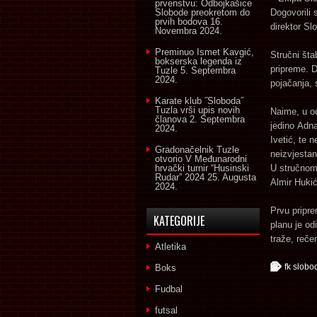
prvenstvu: Odbojkašice
Slobode preokretom do
Dogovorili 
prvih bodova
16.
direktor Sl
Novembra 2024.
Preminuo Ismet Kavgić,
Stručni šta
bokserska legenda iz
pripreme. 
Tuzle
5. Septembra
2024.
pojačanja, 
Karate klub ˝Sloboda˝
Tuzla vrši upis novih
Naime, u od
članova
2. Septembra
jedino Adn
2024.
Ivetić, te 
Gradonačelnik Tuzle
neizvjestan
otvorio V Međunarodni
hrvački turnir “Husinski
U stručnom 
Rudar” 2024
25. Augusta
Almir Hukić
2024.
Prvu pripre
KATEGORIJE
planu je od
traže, reče
Atletika
fk slobo
Boks
Fudbal
futsal