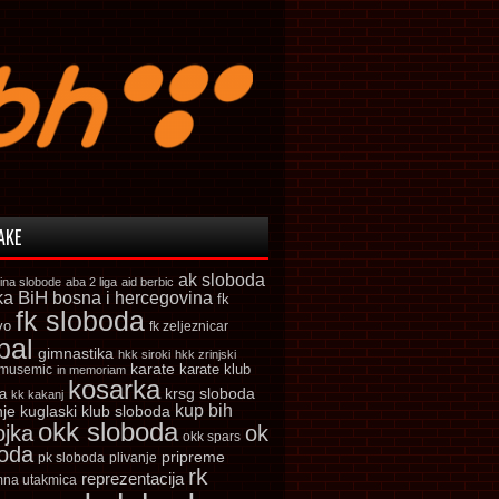
AKE
ak sloboda
ina slobode
aba 2 liga
aid berbic
ka
BiH
bosna i hercegovina
fk
fk sloboda
vo
fk zeljeznicar
bal
gimnastika
hkk siroki
hkk zrinjski
karate
karate klub
 musemic
in memoriam
kosarka
krsg sloboda
a
kk kakanj
kup bih
kuglaski klub sloboda
nje
okk sloboda
ojka
ok
okk spars
boda
pripreme
pk sloboda
plivanje
rk
reprezentacija
mna utakmica