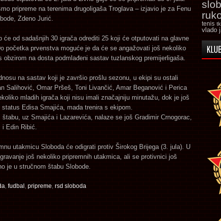
slo
smo pripreme na terenima drugoligaša Troglava – izjavio je za Fenu
ruk
obode, Zdeno Jurić.
tenis
t
vlado 
b će od sadašnjih 30 igrača odrediti 25 koji će otputovati na glavne
KLUB
Do početka prvenstva moguće je da će se angažovati još nekoliko
s obzirom na dosta podmlađeni sastav tuzlanskog premijerligaša.
nosu na sastav koji je završio prošlu sezonu, u ekipi su ostali
an Salihović, Omar Pršeš, Toni Livančić, Amar Beganović i Perica
nekoliko mladih igrača koji nisu imali značajniju minutažu, dok je još
 status Edisa Smajića, mada trenira s ekipom.
štabu, uz Smajića i Lazarevića, nalaze se još Gradimir Crnogorac,
 i Edin Ribić.
mnu utakmicu Sloboda će odigrati protiv Širokog Brijega (3. jula). U
igravanje još nekoliko pripremnih utakmica, ali se protivnici još
no je u stručnom štabu Slobode.
da
,
fudbal
,
pripreme
,
rsd sloboda