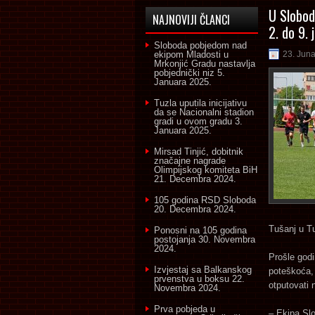
U Slobod
NAJNOVIJI ČLANCI
2. do 9. 
Sloboda pobjedom nad
ekipom Mladosti u
23. Jun
Mrkonjić Gradu nastavlja
pobjednički niz
5.
Januara 2025.
Tuzla uputila inicijativu
da se Nacionalni stadion
gradi u ovom gradu
3.
Januara 2025.
Mirsad Tinjić, dobitnik
značajne nagrade
Olimpijskog komiteta BiH
21. Decembra 2024.
105 godina RSD Sloboda
20. Decembra 2024.
Tušanj u Tu
Ponosni na 105 godina
postojanja
30. Novembra
2024.
Prošle godi
Izvjestaj sa Balkanskog
poteškoća, 
prvenstva u boksu
22.
otputovati 
Novembra 2024.
Prva pobjeda u
– Ekipa Slo