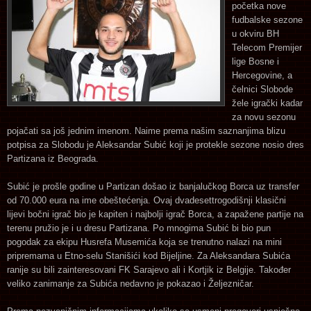
početka nove
fudbalske sezone
u okviru BH
Telecom Premijer
lige Bosne i
Hercegovine, a
čelnici Slobode
žele igrački kadar
za novu sezonu
pojačati sa još jednim imenom. Naime prema našim saznanjima blizu
potpisa za Slobodu je Aleksandar Subić koji je protekle sezone nosio dres
Partizana iz Beograda.
Subić je prošle godine u Partizan došao iz banjalučkog Borca uz transfer
od 70.000 eura na ime obeštećenja. Ovaj dvadesettrogodišnji klasični
lijevi bočni igrač bio je kapiten i najbolji igrač Borca, a zapažene partije na
terenu pružio je i u dresu Partizana. Po mnogima Subić bi bio pun
pogodak za ekipu Husrefa Musemića koja se trenutno nalazi na mini
pripremama u Etno-selu Stanišići kod Bijeljine. Za Aleksandara Subića
ranije su bili zainteresovani FK Sarajevo ali i Kortjik iz Belgije. Također
veliko zanimanje za Subića nedavno je pokazao i Željezničar.