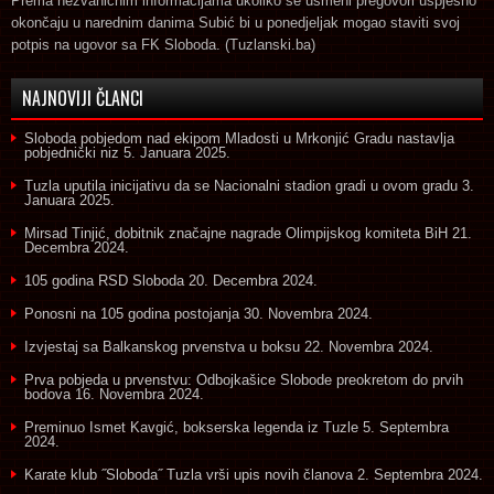
Prema nezvaničnim informacijama ukoliko se usmeni pregovori uspješno
okončaju u narednim danima Subić bi u ponedjeljak mogao staviti svoj
potpis na ugovor sa FK Sloboda. (Tuzlanski.ba)
NAJNOVIJI ČLANCI
Sloboda pobjedom nad ekipom Mladosti u Mrkonjić Gradu nastavlja
pobjednički niz
5. Januara 2025.
Tuzla uputila inicijativu da se Nacionalni stadion gradi u ovom gradu
3.
Januara 2025.
Mirsad Tinjić, dobitnik značajne nagrade Olimpijskog komiteta BiH
21.
Decembra 2024.
105 godina RSD Sloboda
20. Decembra 2024.
Ponosni na 105 godina postojanja
30. Novembra 2024.
Izvjestaj sa Balkanskog prvenstva u boksu
22. Novembra 2024.
Prva pobjeda u prvenstvu: Odbojkašice Slobode preokretom do prvih
bodova
16. Novembra 2024.
Preminuo Ismet Kavgić, bokserska legenda iz Tuzle
5. Septembra
2024.
Karate klub ˝Sloboda˝ Tuzla vrši upis novih članova
2. Septembra 2024.