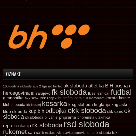
OZNAKE
ak sloboda
atletika
BiH
bosna i
100 godina slobode
aba 2 liga
aid berbic
fk sloboda
fudbal
hercegovina
fk sarajevo
fk zeljeznicar
gimnastika
karate
karate
husref musemic
hkk siroki
hkk zrinjski
in memoriam
kosarka
krsg sloboda
kuglaski
klub sloboda
kuglanje
kk kakanj
okk sloboda
odbojka
ok
kup bih
klub sloboda
okk spars
sloboda
pripreme
pk sloboda
plivanje
pripremna utakmica
rsd sloboda
rk sloboda
reprezentacija
rukomet
tsk
sah
sakib malkocevic
slavko petrovic
tenis
tk sloboda