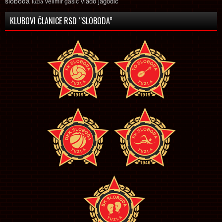
sloboda
vlado jagodic
velimir gasic
tuzla
KLUBOVI ČLANICE RSD “SLOBODA”