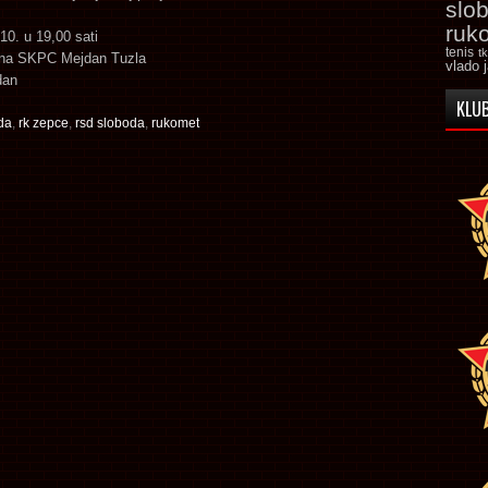
slo
ruk
.10. u 19,00 sati
tenis
t
ana SKPC Mejdan Tuzla
vlado 
dan
KLUB
da
,
rk zepce
,
rsd sloboda
,
rukomet