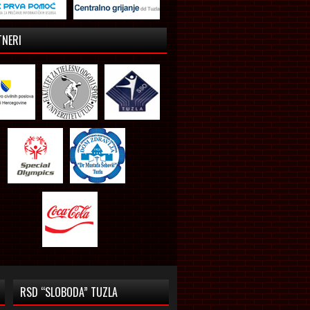
TNERI
RSD “SLOBODA” TUZLA