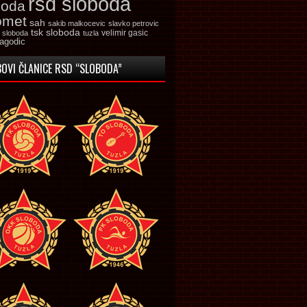
rsd sloboda
boda
omet
sah
sakib malkocevic
slavko petrovic
tsk sloboda
velimir gasic
k sloboda
tuzla
jagodic
OVI ČLANICE RSD “SLOBODA”