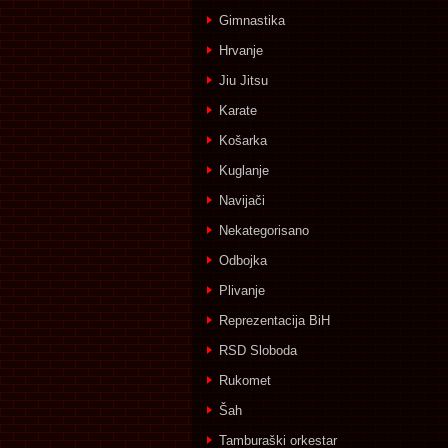
Gimnastika
Hrvanje
Jiu Jitsu
Karate
Košarka
Kuglanje
Navijači
Nekategorisano
Odbojka
Plivanje
Reprezentacija BiH
RSD Sloboda
Rukomet
Šah
Tamburaški orkestar