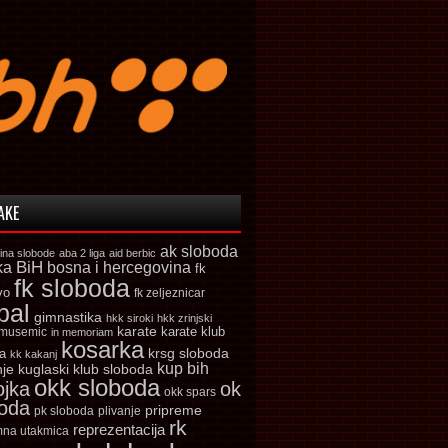
AKE
ak sloboda
ina slobode
aba 2 liga
aid berbic
ka
BiH
bosna i hercegovina
fk
fk sloboda
vo
fk zeljeznicar
bal
gimnastika
hkk siroki
hkk zrinjski
karate
karate klub
 musemic
in memoriam
kosarka
krsg sloboda
a
kk kakanj
kup bih
kuglaski klub sloboda
nje
okk sloboda
ojka
ok
okk spars
boda
pripreme
pk sloboda
plivanje
rk
reprezentacija
mna utakmica