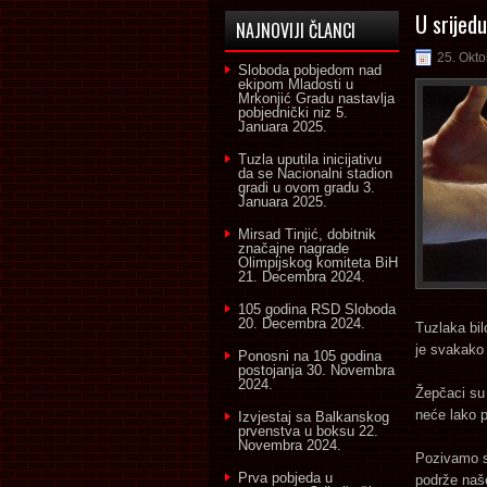
U srijed
NAJNOVIJI ČLANCI
25. Okto
Sloboda pobjedom nad
ekipom Mladosti u
Mrkonjić Gradu nastavlja
pobjednički niz
5.
Januara 2025.
Tuzla uputila inicijativu
da se Nacionalni stadion
gradi u ovom gradu
3.
Januara 2025.
Mirsad Tinjić, dobitnik
značajne nagrade
Olimpijskog komiteta BiH
21. Decembra 2024.
105 godina RSD Sloboda
20. Decembra 2024.
Tuzlaka bil
je svakako 
Ponosni na 105 godina
postojanja
30. Novembra
2024.
Žepčaci su 
neće lako p
Izvjestaj sa Balkanskog
prvenstva u boksu
22.
Novembra 2024.
Pozivamo s
Prva pobjeda u
podrže naš