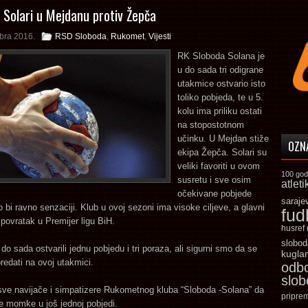
u Solari u Mejdanu protiv Žepča
bra 2016.
RSD Sloboda
,
Rukomet
,
Vijesti
RK Sloboda Solana je
u do sada tri odigrane
utakmice ostvario isto
toliko pobjeda, te u 5.
kolu ima priliku ostati
na stopostotnom
učinku. U Mejdan stiže
OZN
ekipa Žepča. Solari su
veliki favoriti u ovom
100 god
susretu i sve osim
atleti
očekivane pobjede
saraje
o bi ravno senzaciji. Klub u ovoj sezoni ima visoke ciljeve, a glavni
fud
povratak u Premijer ligu BiH.
husref
slobod
do sada ostvarili jednu pobjedu i tri poraza, ali sigurni smo da se
kugla
redati na ovoj utakmici.
odb
slo
ve navijače i simpatizere Rukometnog kluba “Sloboda -Solana” da
pripre
e momke u još jednoj pobjedi.