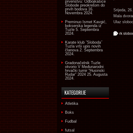
prvenstvu: Odbojkašice
Slobode preokretom do
prvih bodova
16.
Srijeda, 26
Novembra 2024.
Mala dvor
Preminuo Ismet Kavgić,
Ulaz slobo
bokserska legenda iz
Tuzle
5. Septembra
2024.
rk slobo
Karate klub ˝Sloboda˝
Tuzla vrši upis novih
članova
2. Septembra
2024.
Gradonačelnik Tuzle
otvorio V Međunarodni
hrvački turnir “Husinski
Rudar” 2024
25. Augusta
2024.
KATEGORIJE
Atletika
Boks
Fudbal
futsal