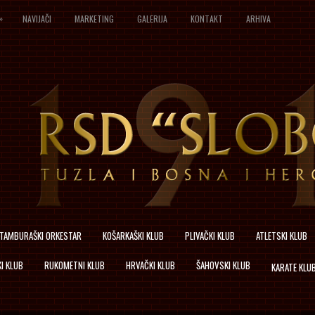
»
NAVIJAČI
MARKETING
GALERIJA
KONTAKT
ARHIVA
TAMBURAŠKI ORKESTAR
KOŠARKAŠKI KLUB
PLIVAČKI KLUB
ATLETSKI KLUB
I KLUB
RUKOMETNI KLUB
HRVAČKI KLUB
ŠAHOVSKI KLUB
KARATE KLU