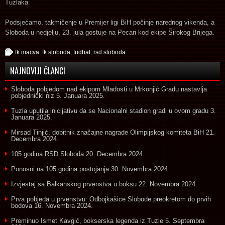
Tuzlaka.
Podsjećamo, takmičenje u Premijer ligi BiH počinje narednog vikenda, a
Sloboda u nedjelju, 23. jula gostuje na Pecari kod ekipe Širokog Brijega.
fk macva
,
fk sloboda
,
fudbal
,
rsd sloboda
NAJNOVIJI ČLANCI
Sloboda pobjedom nad ekipom Mladosti u Mrkonjić Gradu nastavlja
pobjednički niz
5. Januara 2025.
Tuzla uputila inicijativu da se Nacionalni stadion gradi u ovom gradu
3.
Januara 2025.
Mirsad Tinjić, dobitnik značajne nagrade Olimpijskog komiteta BiH
21.
Decembra 2024.
105 godina RSD Sloboda
20. Decembra 2024.
Ponosni na 105 godina postojanja
30. Novembra 2024.
Izvjestaj sa Balkanskog prvenstva u boksu
22. Novembra 2024.
Prva pobjeda u prvenstvu: Odbojkašice Slobode preokretom do prvih
bodova
16. Novembra 2024.
Preminuo Ismet Kavgić, bokserska legenda iz Tuzle
5. Septembra