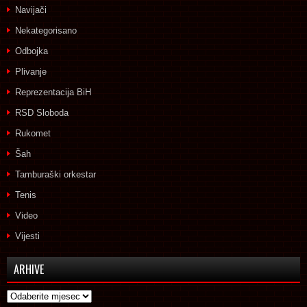
Navijači
Nekategorisano
Odbojka
Plivanje
Reprezentacija BiH
RSD Sloboda
Rukomet
Šah
Tamburaški orkestar
Tenis
Video
Vijesti
ARHIVE
Arhive