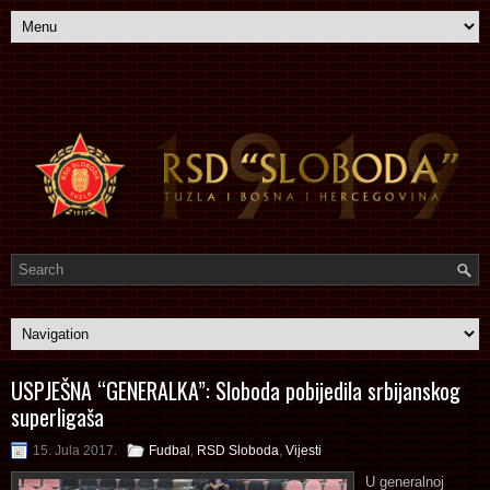
USPJEŠNA “GENERALKA”: Sloboda pobijedila srbijanskog
superligaša
15. Jula 2017.
Fudbal
,
RSD Sloboda
,
Vijesti
U generalnoj