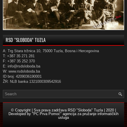
RSD “SLOBODA” TUZLA
A: Trg Stara tržnica 10, 75000 Tuzla, Bosna i Hercegovina
T: +387 35 271 281
F: +387 35 252 370
E: info@rsdsloboda.ba
W: www.rsdsloboda.ba
ID broj: 4209036190001
ŽR: NLB banka 1321000309542916
© Copyright | Sva prava zadržava RSD "Sloboda" Tuzla | 2020 |
Developed by
"PC Prva Pomoć" agencija za pružanje informatičkih
usluga