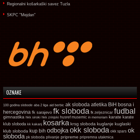
Regionalni košarkaški savez Tuzla
SKPC "Mejdan"
OZNAKE
ak sloboda
atletika
BiH
bosna i
100 godina slobode
aba 2 liga
aid berbic
fk sloboda
fudbal
hercegovina
fk sarajevo
fk zeljeznicar
gimnastika
karate
karate
husref musemic
hkk siroki
hkk zrinjski
in memoriam
kosarka
krsg sloboda
kuglaski
klub sloboda
kuglanje
kk kakanj
okk sloboda
odbojka
ok
kup bih
klub sloboda
okk spars
sloboda
pripreme
pk sloboda
plivanje
pripremna utakmica