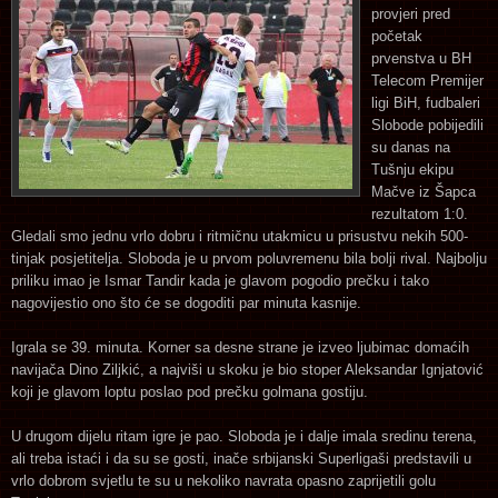
provjeri pred
početak
prvenstva u BH
Telecom Premijer
ligi BiH, fudbaleri
Slobode pobijedili
su danas na
Tušnju ekipu
Mačve iz Šapca
rezultatom 1:0.
Gledali smo jednu vrlo dobru i ritmičnu utakmicu u prisustvu nekih 500-
tinjak posjetitelja. Sloboda je u prvom poluvremenu bila bolji rival. Najbolju
priliku imao je Ismar Tandir kada je glavom pogodio prečku i tako
nagovijestio ono što će se dogoditi par minuta kasnije.
Igrala se 39. minuta. Korner sa desne strane je izveo ljubimac domaćih
navijača Dino Ziljkić, a najviši u skoku je bio stoper Aleksandar Ignjatović
koji je glavom loptu poslao pod prečku golmana gostiju.
U drugom dijelu ritam igre je pao. Sloboda je i dalje imala sredinu terena,
ali treba istaći i da su se gosti, inače srbijanski Superligaši predstavili u
vrlo dobrom svjetlu te su u nekoliko navrata opasno zaprijetili golu