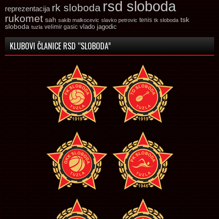
rsd sloboda
rk sloboda
reprezentacija
rukomet
tsk
sah
sakib malkocevic
slavko petrovic
tenis
tk sloboda
sloboda
vlado jagodic
velimir gasic
tuzla
KLUBOVI ČLANICE RSD “SLOBODA”