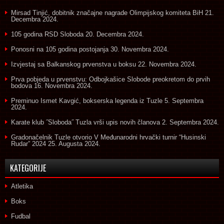
Mirsad Tinjić, dobitnik značajne nagrade Olimpijskog komiteta BiH
21.
Decembra 2024.
105 godina RSD Sloboda
20. Decembra 2024.
Ponosni na 105 godina postojanja
30. Novembra 2024.
Izvjestaj sa Balkanskog prvenstva u boksu
22. Novembra 2024.
Prva pobjeda u prvenstvu: Odbojkašice Slobode preokretom do prvih
bodova
16. Novembra 2024.
Preminuo Ismet Kavgić, bokserska legenda iz Tuzle
5. Septembra
2024.
Karate klub ˝Sloboda˝ Tuzla vrši upis novih članova
2. Septembra 2024.
Gradonačelnik Tuzle otvorio V Međunarodni hrvački turnir “Husinski
Rudar” 2024
25. Augusta 2024.
KATEGORIJE
Atletika
Boks
Fudbal