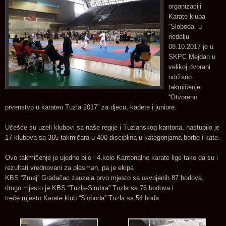
organizaciji
Karate kluba
“Sloboda” u
nedelju
08.10.2017 je u
SKPC Mejdan u
velikoj dvorani
održano
takmičenje
“Otvoreno
prvenstvo u karateu Tuzla 2017” za djecu, kadete i juniore.
Učešće su uzeli klubovi sa naše regije i Tuzlanskog kantona, nastupilo je
17 klubova sa 365 takmičara u 400 disciplina u kategorijama borbe i kate.
Ovo takmičenje je ujedno bilo i 4.kolo Kantonalne karate lige tako da su i
rezultati vrednovani za plasman, pa je ekipa
KBS “Zmaj” Gradačac zauzela prvo mjesto sa osvojenih 87 bodova,
drugo mjesto je KBS “Tuzla-Simbra” Tuzla sa 76 bodova i
treće mjesto Karate klub “Sloboda” Tuzla sa 54 boda.