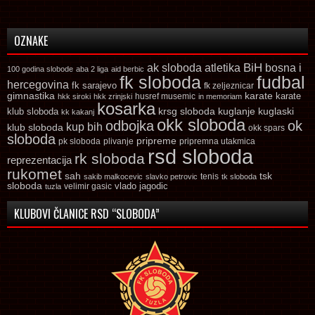
OZNAKE
ak sloboda
atletika
BiH
bosna i
100 godina slobode
aba 2 liga
aid berbic
fk sloboda
fudbal
hercegovina
fk sarajevo
fk zeljeznicar
gimnastika
karate
karate
husref musemic
hkk siroki
hkk zrinjski
in memoriam
kosarka
krsg sloboda
kuglaski
klub sloboda
kuglanje
kk kakanj
okk sloboda
odbojka
ok
kup bih
klub sloboda
okk spars
sloboda
pripreme
pk sloboda
plivanje
pripremna utakmica
rsd sloboda
rk sloboda
reprezentacija
rukomet
tsk
sah
sakib malkocevic
slavko petrovic
tenis
tk sloboda
sloboda
vlado jagodic
velimir gasic
tuzla
KLUBOVI ČLANICE RSD “SLOBODA”