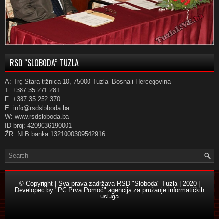
RSD “SLOBODA” TUZLA
A: Trg Stara tržnica 10, 75000 Tuzla, Bosna i Hercegovina
T: +387 35 271 281
F: +387 35 252 370
E: info@rsdsloboda.ba
W: www.rsdsloboda.ba
ID broj: 4209036190001
ŽR: NLB banka 1321000309542916
© Copyright | Sva prava zadržava RSD "Sloboda" Tuzla | 2020 |
Developed by
"PC Prva Pomoć" agencija za pružanje informatičkih
usluga