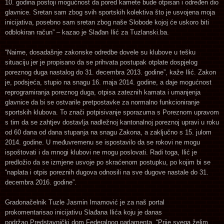
10. godina postoji mogućnost da pored kamete bude otpisan i određen dio
glavnice. Sretan sam zbog svih sportskih kolektiva što je usvojena moja
inicijativa, posebno sam sretan zbog naše Slobode kojoj će uskoro biti
odblokiran račun” – kazao je Slađan Ilić za Tuzlanski.ba.
“Naime, dosadašnje zakonske odredbe dovele su klubove u tešku
situaciju jer je propisano da se prihvata postupak otplate dospjelog
poreznog duga nastalog do 31. decembra 2013. godine”, kaže Ilić. Zakon
je, podsjeća, stupio na snagu 16. maja 2014. godine, a daje mogućnost
reprogramiranja poreznog duga, otpisa zateznih kamata i umanjenja
glavnice da bi se ostvarile pretpostavke za normalno funkcioniranje
sportskih klubova. To znači potpisivanje sporazuma s Poreznom upravom
s tim da se zahtjev dostavlja nadležnoj kantonalnoj poreznoj upravi u roku
od 60 dana od dana stupanja na snagu Zakona, a zaključno s 15. julom
2014. godine. U međuvremenu se ispostavilo da se rokovi ne mogu
ispoštovati i da mnogi klubovi ne mogu poslovati. Radi toga, Ilić je
predložio da se izmjene usvoje po skraćenom postupku, po kojim bi se
“naplata i otpis poreznih dugova odnosili na sve dugove nastale do 31.
decembra 2016. godine”.
Gradonačelnik Tuzle Jasmin Imamović je za naš portal
prokomentarisao inicijativu Slađana Ilića koju je danas
podržao Predstavnički dom Federalnog parlamenta. “Prije svega želim