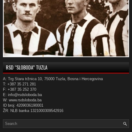
RSD “SLOBODA” TUZLA
A: Trg Stara tržnica 10, 75000 Tuzla, Bosna i Hercegovina
T: +387 35 271 281
F: +387 35 252 370
E: info@rsdsloboda.ba
W: www.rsdsloboda.ba
ID broj: 4209036190001
ŽR: NLB banka 1321000309542916