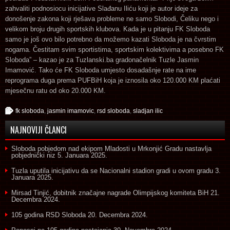
zahvaliti podnosiocu inicijative Slađanu Iliću koji je autor ideje za
donošenje zakona koji rješava probleme ne samo Slobodi, Čeliku nego i
velikom broju drugih sportskih klubova. Kada je u pitanju FK Sloboda
samo je još ovo bilo potrebno da možemo kazati Sloboda je na čvrstim
nogama. Čestitam svim sportistima, sportskim kolektivima a posebno FK
Sloboda” – kazao je za Tuzlanski.ba gradonačelnik Tuzle Jasmin
Imamović. Tako će FK Sloboda umjesto dosadašnje rate na ime
reprograma duga prema PUFBiH koja je iznosila oko 120.000 KM plaćati
mjesečnu ratu od oko 20.000 KM.
fk sloboda
,
jasmin imamovic
,
rsd sloboda
,
sladjan ilic
NAJNOVIJI ČLANCI
Sloboda pobjedom nad ekipom Mladosti u Mrkonjić Gradu nastavlja
pobjednički niz
5. Januara 2025.
Tuzla uputila inicijativu da se Nacionalni stadion gradi u ovom gradu
3.
Januara 2025.
Mirsad Tinjić, dobitnik značajne nagrade Olimpijskog komiteta BiH
21.
Decembra 2024.
105 godina RSD Sloboda
20. Decembra 2024.