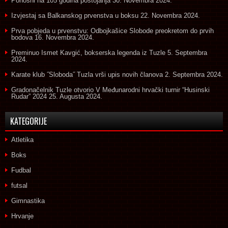
Ponosni na 105 godina postojanja
30. Novembra 2024.
Izvjestaj sa Balkanskog prvenstva u boksu
22. Novembra 2024.
Prva pobjeda u prvenstvu: Odbojkašice Slobode preokretom do prvih
bodova
16. Novembra 2024.
Preminuo Ismet Kavgić, bokserska legenda iz Tuzle
5. Septembra
2024.
Karate klub ˝Sloboda˝ Tuzla vrši upis novih članova
2. Septembra 2024.
Gradonačelnik Tuzle otvorio V Međunarodni hrvački turnir “Husinski
Rudar” 2024
25. Augusta 2024.
KATEGORIJE
Atletika
Boks
Fudbal
futsal
Gimnastika
Hrvanje