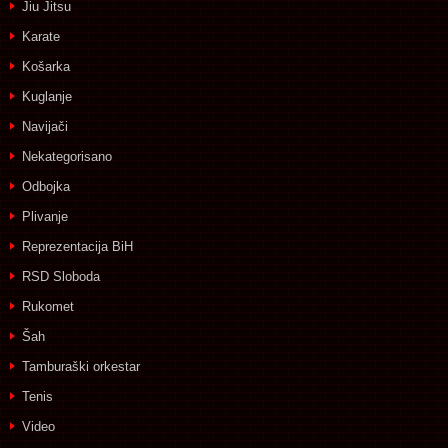
Jiu Jitsu
Karate
Košarka
Kuglanje
Navijači
Nekategorisano
Odbojka
Plivanje
Reprezentacija BiH
RSD Sloboda
Rukomet
Šah
Tamburaški orkestar
Tenis
Video