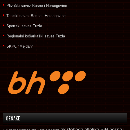
Plivački savez Bosne i Hercegovine
Teniski savez Bosne i Hercegovine
Sportski savez Tuzla
Regionalni košarkaški savez Tuzla
SKPC "Mejdan"
OZNAKE
ak sloboda
atletika
BiH
bosna i
100 godina slobode
aba 2 liga
aid berbic