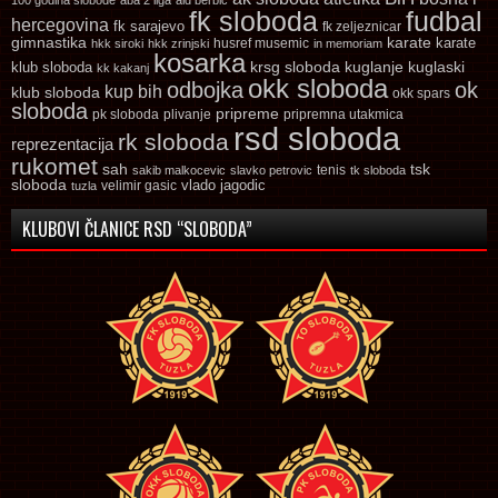
fk sloboda
fudbal
hercegovina
fk sarajevo
fk zeljeznicar
gimnastika
karate
karate
husref musemic
hkk siroki
hkk zrinjski
in memoriam
kosarka
krsg sloboda
kuglaski
klub sloboda
kuglanje
kk kakanj
okk sloboda
odbojka
ok
kup bih
klub sloboda
okk spars
sloboda
pripreme
pk sloboda
plivanje
pripremna utakmica
rsd sloboda
rk sloboda
reprezentacija
rukomet
tsk
sah
sakib malkocevic
slavko petrovic
tenis
tk sloboda
sloboda
vlado jagodic
velimir gasic
tuzla
KLUBOVI ČLANICE RSD “SLOBODA”