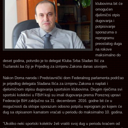
klubovima bit će
omogućen
djelimični otpis
dugovanja i
potpisivanje
sporazuma o
reprogramu
preostalog duga
na rokove
maksimalno do
deset godina, potvrdio je to delegat Kluba Srba Slađan Ilić za
Tuzlanski.ba čiji je Prijedlog za izmjenu Zakona danas usvojen.
Nakon Doma naroda i Predstavnički dom Federalnog parlamenta podržao
je prijedlog delegata Slađana Ilića za izmjenu Zakona o naplati i
djelomičnom otpisu dugovanja sportskim klubovima. Drugim riječima svi
sportski kolektivi u FBiH koji su imali dugovanja prema Poreznoj upravi
Federacije BiH zaključno sa 31. decembrom 2016. godne bit će u
mogućnosti da sklope sporazum odosno potpišu reprogram po kojem će
dug sa otpisanom kamatom vraćati u periodu do maksimalno 10. godina.
“Ukoliko neki sportski kolektiv želi vratiti svoj dug u periodu kraćem od