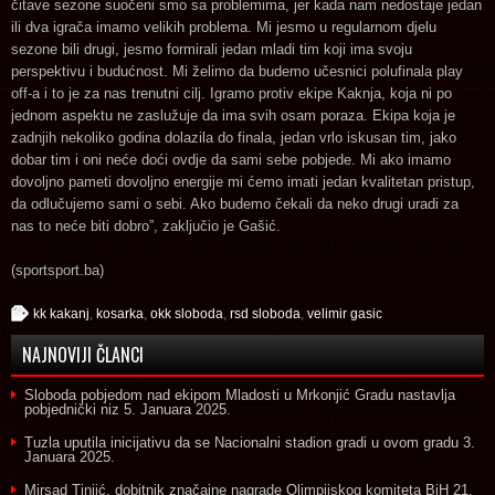
čitave sezone suočeni smo sa problemima, jer kada nam nedostaje jedan
ili dva igrača imamo velikih problema. Mi jesmo u regularnom djelu
sezone bili drugi, jesmo formirali jedan mladi tim koji ima svoju
perspektivu i budućnost. Mi želimo da budemo učesnici polufinala play
off-a i to je za nas trenutni cilj. Igramo protiv ekipe Kaknja, koja ni po
jednom aspektu ne zaslužuje da ima svih osam poraza. Ekipa koja je
zadnjih nekoliko godina dolazila do finala, jedan vrlo iskusan tim, jako
dobar tim i oni neće doći ovdje da sami sebe pobjede. Mi ako imamo
dovoljno pameti dovoljno energije mi ćemo imati jedan kvalitetan pristup,
da odlučujemo sami o sebi. Ako budemo čekali da neko drugi uradi za
nas to neće biti dobro”, zaključio je Gašić.
(sportsport.ba)
kk kakanj
,
kosarka
,
okk sloboda
,
rsd sloboda
,
velimir gasic
NAJNOVIJI ČLANCI
Sloboda pobjedom nad ekipom Mladosti u Mrkonjić Gradu nastavlja
pobjednički niz
5. Januara 2025.
Tuzla uputila inicijativu da se Nacionalni stadion gradi u ovom gradu
3.
Januara 2025.
Mirsad Tinjić, dobitnik značajne nagrade Olimpijskog komiteta BiH
21.