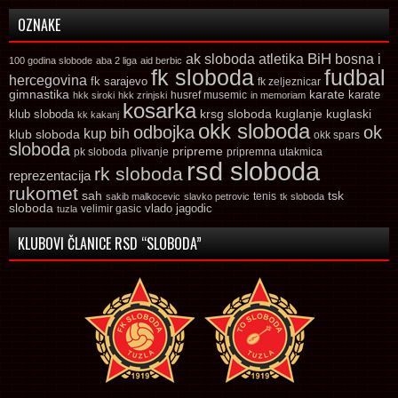
OZNAKE
ak sloboda
atletika
BiH
bosna i
100 godina slobode
aba 2 liga
aid berbic
fk sloboda
fudbal
hercegovina
fk sarajevo
fk zeljeznicar
gimnastika
karate
karate
husref musemic
hkk siroki
hkk zrinjski
in memoriam
kosarka
krsg sloboda
kuglaski
klub sloboda
kuglanje
kk kakanj
okk sloboda
odbojka
ok
kup bih
klub sloboda
okk spars
sloboda
pripreme
pk sloboda
plivanje
pripremna utakmica
rsd sloboda
rk sloboda
reprezentacija
rukomet
tsk
sah
sakib malkocevic
slavko petrovic
tenis
tk sloboda
sloboda
vlado jagodic
velimir gasic
tuzla
KLUBOVI ČLANICE RSD “SLOBODA”