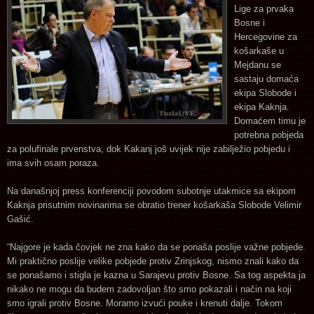
Lige za prvaka
Bosne i
Hercegovine za
košarkaše u
Mejdanu se
sastaju domaća
ekipa Slobode i
ekipa Kaknja.
Domaćem timu je
potrebna pobjeda
za polufinale prvenstva, dok Kakanj još uvijek nije zabilježio pobjedu i
ima svih osam poraza.
Na današnjoj press konferenciji povodom subotnje utakmice sa ekipom
Kaknja prisutnim novinarima se obratio trener košarkaša Slobode Velimir
Gašić.
“Najgore je kada čovjek ne zna kako da se ponaša poslije važne pobjede.
Mi praktično poslije velike pobjede protiv Zrinjskog, nismo znali kako da
se ponašamo i stigla je kazna u Sarajevu protiv Bosne. Sa tog aspekta ja
nikako ne mogu da budem zadovoljan što smo pokazali i način na koji
smo igrali protiv Bosne. Moramo izvući pouke i krenuti dalje. Tokom