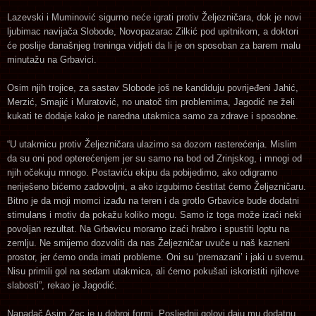
Lazevski i Muminović sigurno neće igrati protiv Željezničara, dok je novi
ljubimac navijača Slobode, Novopazarac Zilkić pod upitnikom, a doktori
će poslije današnjeg treninga vidjeti da li je on sposoban za barem malu
minutažu na Grbavici.
Osim njih trojice, za sastav Slobode još ne kandiduju povrijeđeni Jahić,
Merzić, Smajić i Muratović, no unatoč tim problemima, Jagodić ne želi
kukati te dodaje kako je naredna utakmica samo za zdrave i sposobne.
“U utakmicu protiv Željezničara ulazimo sa dozom rasterećenja. Mislim
da su oni pod opterećenjem jer su samo na bod od Zrinjskog, i mnogi od
njih očekuju mnogo. Postaviću ekipu da pobijedimo, ako odigramo
neriješeno bićemo zadovoljni, a ako izgubimo čestitat ćemo Željezničaru.
Bitno je da moji momci izađu na teren i da grotlo Grbavice bude dodatni
stimulans i motiv da pokažu koliko mogu. Samo iz toga može izaći neki
povoljan rezultat. Na Grbavicu moramo izaći hrabro i spustiti loptu na
zemlju. Ne smijemo dozvoliti da nas Željezničar uvuče u naš kazneni
prostor, jer ćemo onda imati probleme. Oni su ‘premazani’ i jaki u svemu.
Nisu primili gol na sedam utakmica, ali ćemo pokušati iskoristiti njihove
slabosti”, rekao je Jagodić.
Napadač Asim Zec je u dobroj formi. Posljednji golovi daju mu dodatnu