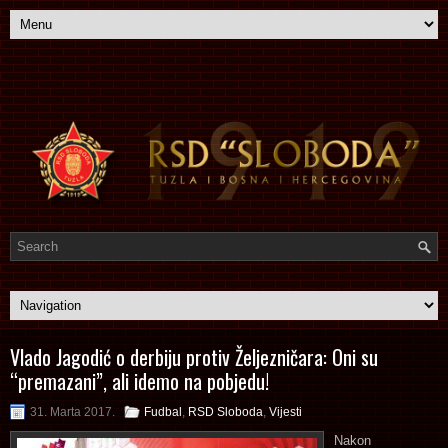
Vlado Jagodić o derbiju protiv Željezničara: Oni su
“premazani”, ali idemo na pobjedu!
31. Marta 2017.
Fudbal
,
RSD Sloboda
,
Vijesti
Nakon