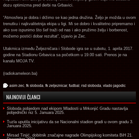
dozu optimizma pred derbi na Grbavici.
“Atmosfera je dobra i držimo se kao jedna družina. Željo je možda u ovom
trenutku i najkvalitetnija ekipa u ligi. Mi se dobro i kvalitetno pripremamo i
ako sve ispunimo što šef traži od nas i ako pružimo želju i borbenost,
možemo postići dobar rezultat”, izjavio je Zec.
Utakmica između Željezničara i Slobode igra se u subotu, 1. aprila 2017.
godine na Stadionu Grbavica sa početkom u 19.00 sati. Prenos je na
kanalu MOJA TV.
(radiokameleon.ba)
asim zec
,
fk sloboda
,
fk zeljeznicar
,
fudbal
,
rsd sloboda
,
vlado jagodic
NAJNOVIJI ČLANCI
Sloboda pobjedom nad ekipom Mladosti u Mrkonjić Gradu nastavlja
pobjednički niz
5. Januara 2025.
Tuzla uputila inicijativu da se Nacionalni stadion gradi u ovom gradu
3.
Januara 2025.
Mirsad Tinjić, dobitnik značajne nagrade Olimpijskog komiteta BiH
21.